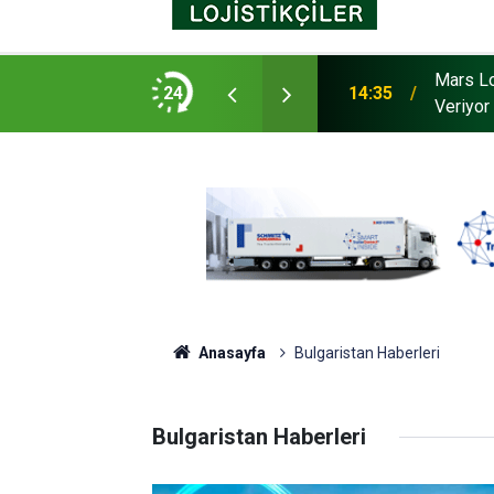
cks Master Red EDITION'ı ÖKN Lojistik
Mars Lo
24
14:35
Veriyor
Anasayfa
Bulgaristan Haberleri
Bulgaristan Haberleri