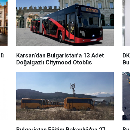
sü
Karsan’dan Bulgaristan’a 13 Adet
DKV
Doğalgazlı Citymood Otobüs
Bu
Bulgaristan Eğitim Bakanlığı'na 27
Bu