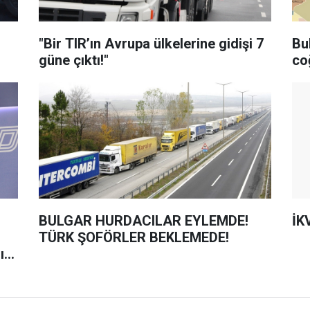
"Bir TIR’ın Avrupa ülkelerine gidişi 7
Bul
güne çıktı!"
coğ
BULGAR HURDACILAR EYLEMDE!
İK
TÜRK ŞOFÖRLER BEKLEMEDE!
ın’