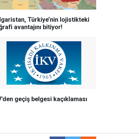
garistan, Türkiye’nin lojistikteki
rafi avantajını bitiyor!
V'den geçiş belgesi kaçıklaması