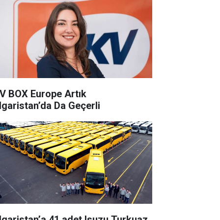
 BOX Europe Artık
lgaristan’da Da Geçerli
lgaristan’a 41 adet Isuzu Turkuaz