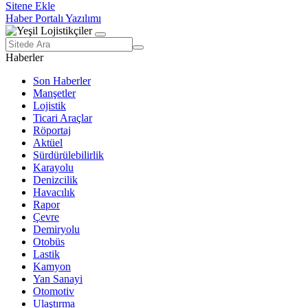
Sitene Ekle
Haber Portalı Yazılımı
Haberler
Son Haberler
Manşetler
Lojistik
Ticari Araçlar
Röportaj
Aktüel
Sürdürülebilirlik
Karayolu
Denizcilik
Havacılık
Rapor
Çevre
Demiryolu
Otobüs
Lastik
Kamyon
Yan Sanayi
Otomotiv
Ulaştırma