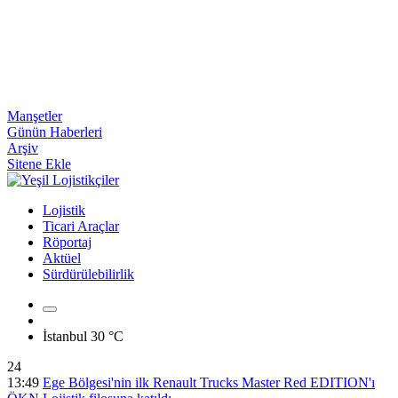
Manşetler
Günün Haberleri
Arşiv
Sitene Ekle
Lojistik
Ticari Araçlar
Röportaj
Aktüel
Sürdürülebilirlik
İstanbul
30 °C
24
13:49
Ege Bölgesi'nin ilk Renault Trucks Master Red EDITION'ı