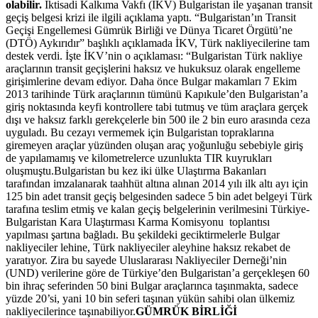
olabilir.
İktisadi Kalkıma Vakfı (İKV) Bulgaristan ile yaşanan transit
geçiş belgesi krizi ile ilgili açıklama yaptı. “Bulgaristan’ın Transit
Geçişi Engellemesi Gümrük Birliği ve Dünya Ticaret Örgütü’ne
(DTÖ) Aykırıdır” başlıklı açıklamada İKV, Türk nakliyecilerine tam
destek verdi. İşte İKV’nin o açıklaması: “Bulgaristan Türk nakliye
araçlarının transit geçişlerini haksız ve hukuksuz olarak engelleme
girişimlerine devam ediyor. Daha önce Bulgar makamları 7 Ekim
2013 tarihinde Türk araçlarının tümünü Kapıkule’den Bulgaristan’a
giriş noktasında keyfi kontrollere tabi tutmuş ve tüm araçlara gerçek
dışı ve haksız farklı gerekçelerle bin 500 ile 2 bin euro arasında ceza
uyguladı. Bu cezayı vermemek için Bulgaristan topraklarına
giremeyen araçlar yüzünden oluşan araç yoğunluğu sebebiyle giriş
de yapılamamış ve kilometrelerce uzunlukta TIR kuyrukları
oluşmuştu.Bulgaristan bu kez iki ülke Ulaştırma Bakanları
tarafından imzalanarak taahhüt altına alınan 2014 yılı ilk altı ayı için
125 bin adet transit geçiş belgesinden sadece 5 bin adet belgeyi Türk
tarafına teslim etmiş ve kalan geçiş belgelerinin verilmesini Türkiye-
Bulgaristan Kara Ulaştırması Karma Komisyonu toplantısı
yapılması şartına bağladı. Bu şekildeki geciktirmelerle Bulgar
nakliyeciler lehine, Türk nakliyeciler aleyhine haksız rekabet de
yaratıyor. Zira bu sayede Uluslararası Nakliyeciler Derneği’nin
(UND) verilerine göre de Türkiye’den Bulgaristan’a gerçekleşen 60
bin ihraç seferinden 50 bini Bulgar araçlarınca taşınmakta, sadece
yüzde 20’si, yani 10 bin seferi taşınan yükün sahibi olan ülkemiz
nakliyecilerince taşınabiliyor.
GÜMRÜK BİRLİĞİ