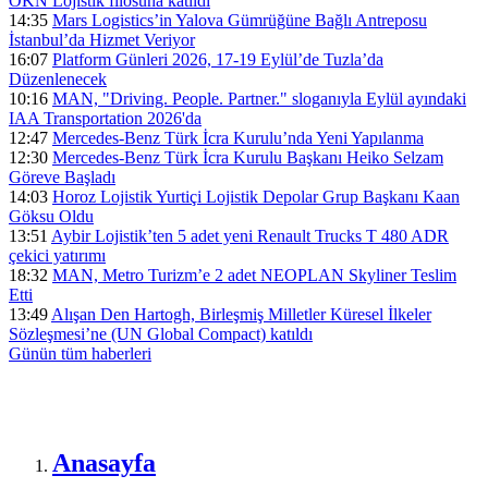
ÖKN Lojistik filosuna katıldı
14:35
Mars Logistics’in Yalova Gümrüğüne Bağlı Antreposu
İstanbul’da Hizmet Veriyor
16:07
Platform Günleri 2026, 17-19 Eylül’de Tuzla’da
Düzenlenecek
10:16
MAN, "Driving. People. Partner." sloganıyla Eylül ayındaki
IAA Transportation 2026'da
12:47
Mercedes-Benz Türk İcra Kurulu’nda Yeni Yapılanma
12:30
Mercedes-Benz Türk İcra Kurulu Başkanı Heiko Selzam
Göreve Başladı
14:03
Horoz Lojistik Yurtiçi Lojistik Depolar Grup Başkanı Kaan
Göksu Oldu
13:51
Aybir Lojistik’ten 5 adet yeni Renault Trucks T 480 ADR
çekici yatırımı
18:32
MAN, Metro Turizm’e 2 adet NEOPLAN Skyliner Teslim
Etti
13:49
Alışan Den Hartogh, Birleşmiş Milletler Küresel İlkeler
Sözleşmesi’ne (UN Global Compact) katıldı
Günün tüm
haberleri
Anasayfa