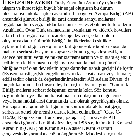
İLKELERİNE AYKIRI
Türkiye’den tüm Avrupa’ya yönelik
ulaşım ve ihracat için büyük bir engel oluşturan bu durum
uluslararası hukuka açıkça aykırıdır. Türkiye ve Avrupa Birliği (AB)
arasındaki gümrük birliği iki taraf arasında sanayi mallarına
uygulanan tüm vergi, miktar kısıtlaması ve eş etkili her türlü önlemi
yasaklandı. Oysa Türk taşımacısına uygulanan ve giderek boyutları
artan bu tür uygulamalar ticareti engelleyici eş etkili önlem
oluşturmaktadır. Gümrük Birliği’nin ilkelerine kesinlikle
aykırıdır.Bilindiği üzere gümrük birliği öncelikle taraflar arasında
malların serbest dolaşımını kapsar ve bunun gerçekleşmesi için
sadece her türlü vergi ve miktar kısıtlamalarının ve bunlara eş etkili
tedbirlerin kaldırılmasını değil aynı zamanda malların gümrük
birliğine taraf olan devletlerin topraklarından transit geçişini de içerir
(Esasen transit geçişin engellenmesi miktar kısıtlaması veya buna eş
etkili tedbir olarak da değerlendirilmektedir).AB Adalet Divanı da
birçok kararında bu hususu teyit etmiştir. Divan’a göre: “Gümrük
Birliği malların serbest dolaşımını zorunlu kılar. Söz konusu
özgürlük bir üye ülkenin transit malların dolaşımını engellemesi
veya buna müdahalesi durumunda tam olarak gerçekleşmiş olmaz.
Bu kapsamda gümrük birliğinin bir sonucu olarak transit geçiş
serbestisi genel bir prensip olarak kabul edilmelidir.” (Case C-
115/02, Rioglass and Transmear, parag. 18).Türkiye ile AB
arasındaki gümrük birliğini düzenleyen 1/95 sayılı Ortaklık Konseyi
Kararı’nın (OKK) bu Kararın AB Adalet Divanı kararları
çerçevesinde yorumlanacağını öngören 66. Maddesi karşısında,