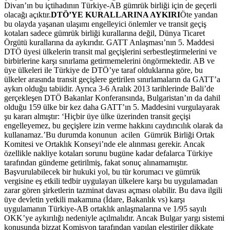
Divan’ın bu içtihadının Türkiye-AB gümrük birliği için de geçerli
olacağı açıktır.
DTÖ’YE KURALLARINA AYKIRI
Öte yandan
bu olayda yaşanan ulaşımı engelleyici önlemler ve transit geçiş
kotaları sadece gümrük birliği kurallarına değil, Dünya Ticaret
Örgütü kurallarına da aykırıdır. GATT Anlaşması’nın 5. Maddesi
DTÖ üyesi ülkelerin transit mal geçişlerini serbestleştirmelerini ve
birbirlerine karşı sınırlama getirmemelerini öngörmektedir. AB ve
üye ülkeleri ile Türkiye de DTÖ’ye taraf olduklarına göre, bu
ülkeler arasında transit geçişlere getirilen sınırlamaların da GATT’a
aykırı olduğu tabiidir. Ayrıca 3-6 Aralık 2013 tarihlerinde Bali’de
gerçekleşen DTÖ Bakanlar Konferansında, Bulgaristan’ın da dahil
olduğu 159 ülke bir kez daha GATT’ın 5. Maddesini vurgulayarak
şu kararı almıştır: ‘Hiçbir üye ülke üzerinden transit geçişi
engelleyemez, bu geçişlere izin verme hakkını caydırıcılık olarak da
kullanamaz.’Bu durumda konunun acilen Gümrük Birliği Ortak
Komitesi ve Ortaklık Konseyi’nde ele alınması gerekir. Ancak
özellikle nakliye kotaları sorunu bugüne kadar defalarca Türkiye
tarafından gündeme getirilmiş, fakat sonuç alınamamıştır.
Başvurulabilecek bir hukuki yol, bu tür korumacı ve gümrük
vergisine eş etkili tedbir uygulayan ülkelere karşı bu uygulamadan
zarar gören şirketlerin tazminat davası açması olabilir. Bu dava ilgili
üye devletin yetkili makamına (İdare, Bakanlık vs) karşı
uygulamanın Türkiye-AB ortaklık anlaşmalarına ve 1/95 sayılı
OKK’ye aykırılığı nedeniyle açılmalıdır. Ancak Bulgar yargı sistemi
konusunda bizzat Komisyon tarafından yapılan eleştiriler dikkate