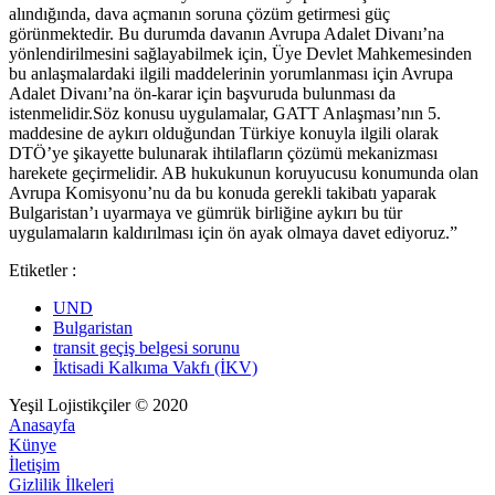
alındığında, dava açmanın soruna çözüm getirmesi güç
görünmektedir. Bu durumda davanın Avrupa Adalet Divanı’na
yönlendirilmesini sağlayabilmek için, Üye Devlet Mahkemesinden
bu anlaşmalardaki ilgili maddelerinin yorumlanması için Avrupa
Adalet Divanı’na ön-karar için başvuruda bulunması da
istenmelidir.Söz konusu uygulamalar, GATT Anlaşması’nın 5.
maddesine de aykırı olduğundan Türkiye konuyla ilgili olarak
DTÖ’ye şikayette bulunarak ihtilafların çözümü mekanizması
harekete geçirmelidir. AB hukukunun koruyucusu konumunda olan
Avrupa Komisyonu’nu da bu konuda gerekli takibatı yaparak
Bulgaristan’ı uyarmaya ve gümrük birliğine aykırı bu tür
uygulamaların kaldırılması için ön ayak olmaya davet ediyoruz.”
Etiketler :
UND
Bulgaristan
transit geçiş belgesi sorunu
İktisadi Kalkıma Vakfı (İKV)
Yeşil Lojistikçiler © 2020
Anasayfa
Künye
İletişim
Gizlilik İlkeleri