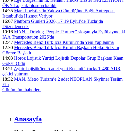
13:49
Ege Bölgesi'nin ilk Renault Trucks Master Red EDITION'ı
ÖKN Lojistik filosuna katıldı
14:35
Mars Logistics’in Yalova Gümrüğüne Bağlı Antreposu
İstanbul’da Hizmet Veriyor
16:07
Platform Günleri 2026, 17-19 Eylül’de Tuzla’da
Düzenlenecek
10:16
MAN, "Driving. People. Partner." sloganıyla Eylül ayındaki
IAA Transportation 2026'da
12:47
Mercedes-Benz Türk İcra Kurulu’nda Yeni Yapılanma
12:30
Mercedes-Benz Türk İcra Kurulu Başkanı Heiko Selzam
Göreve Başladı
14:03
Horoz Lojistik Yurtiçi Lojistik Depolar Grup Başkanı Kaan
Göksu Oldu
13:51
Aybir Lojistik’ten 5 adet yeni Renault Trucks T 480 ADR
çekici yatırımı
18:32
MAN, Metro Turizm’e 2 adet NEOPLAN Skyliner Teslim
Etti
Günün tüm
haberleri
Anasayfa