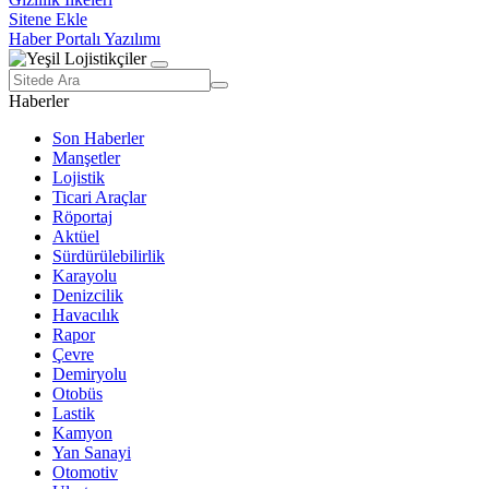
Sitene Ekle
Haber Portalı Yazılımı
Haberler
Son Haberler
Manşetler
Lojistik
Ticari Araçlar
Röportaj
Aktüel
Sürdürülebilirlik
Karayolu
Denizcilik
Havacılık
Rapor
Çevre
Demiryolu
Otobüs
Lastik
Kamyon
Yan Sanayi
Otomotiv