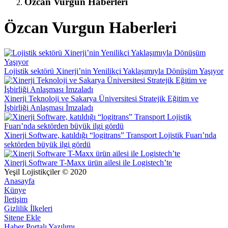
Özcan Vurgun Haberleri
Özcan Vurgun Haberleri
Lojistik sektörü Xinerji’nin Yenilikçi Yaklaşımıyla Dönüşüm Yaşıyor
Xinerji Teknoloji ve Sakarya Üniversitesi Stratejik Eğitim ve
İşbirliği Anlaşması İmzaladı
Xinerji Software, katıldığı “logitrans” Transport Lojistik Fuarı’nda
sektörden büyük ilgi gördü
Xinerji Software T-Maxx ürün ailesi ile Logistech’te
Yeşil Lojistikçiler © 2020
Anasayfa
Künye
İletişim
Gizlilik İlkeleri
Sitene Ekle
Haber Portalı Yazılımı