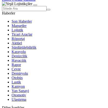
Haberler
Son Haberler
Manşetler
Lojistik
Ticari Araçlar
Röportaj
Aktüel
Sürdürülebilirlik
Karayolu
Denizcilik
Havacılık
Rapor
Çevre
Demiryolu
Otobüs
Lastik
Kamyon
Yan Sanayi
Otomotiv
Ulaştırma
Diğer İçerikler