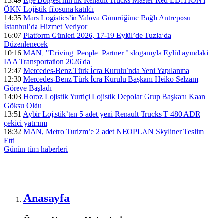
13:49
Ege Bölgesi'nin ilk Renault Trucks Master Red EDITION'ı
ÖKN Lojistik filosuna katıldı
14:35
Mars Logistics’in Yalova Gümrüğüne Bağlı Antreposu
İstanbul’da Hizmet Veriyor
16:07
Platform Günleri 2026, 17-19 Eylül’de Tuzla’da
Düzenlenecek
10:16
MAN, "Driving. People. Partner." sloganıyla Eylül ayındaki
IAA Transportation 2026'da
12:47
Mercedes-Benz Türk İcra Kurulu’nda Yeni Yapılanma
12:30
Mercedes-Benz Türk İcra Kurulu Başkanı Heiko Selzam
Göreve Başladı
14:03
Horoz Lojistik Yurtiçi Lojistik Depolar Grup Başkanı Kaan
Göksu Oldu
13:51
Aybir Lojistik’ten 5 adet yeni Renault Trucks T 480 ADR
çekici yatırımı
18:32
MAN, Metro Turizm’e 2 adet NEOPLAN Skyliner Teslim
Etti
Günün tüm
haberleri
Anasayfa