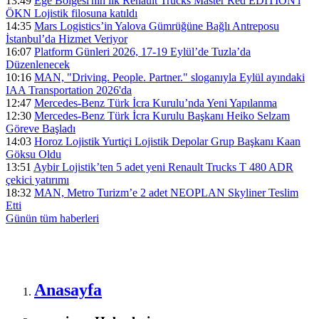
13:49
Ege Bölgesi'nin ilk Renault Trucks Master Red EDITION'ı
ÖKN Lojistik filosuna katıldı
14:35
Mars Logistics’in Yalova Gümrüğüne Bağlı Antreposu
İstanbul’da Hizmet Veriyor
16:07
Platform Günleri 2026, 17-19 Eylül’de Tuzla’da
Düzenlenecek
10:16
MAN, "Driving. People. Partner." sloganıyla Eylül ayındaki
IAA Transportation 2026'da
12:47
Mercedes-Benz Türk İcra Kurulu’nda Yeni Yapılanma
12:30
Mercedes-Benz Türk İcra Kurulu Başkanı Heiko Selzam
Göreve Başladı
14:03
Horoz Lojistik Yurtiçi Lojistik Depolar Grup Başkanı Kaan
Göksu Oldu
13:51
Aybir Lojistik’ten 5 adet yeni Renault Trucks T 480 ADR
çekici yatırımı
18:32
MAN, Metro Turizm’e 2 adet NEOPLAN Skyliner Teslim
Etti
Günün tüm
haberleri
Anasayfa