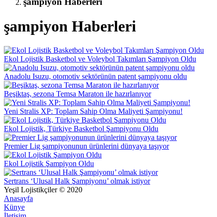
şampiyon Haberleri
şampiyon Haberleri
Ekol Lojistik Basketbol ve Voleybol Takımları Şampiyon Oldu
Anadolu Isuzu, otomotiv sektörünün patent şampiyonu oldu
Beşiktaş, sezona Temsa Maraton ile hazırlanıyor
Yeni Stralis XP: Toplam Sahip Olma Maliyeti Şampiyonu!
Ekol Lojistik, Türkiye Basketbol Şampiyonu Oldu
Premier Lig şampiyonunun ürünlerini dünyaya taşıyor
Ekol Lojistik Şampiyon Oldu
Sertrans ‘Ulusal Halk Şampiyonu’ olmak istiyor
Yeşil Lojistikçiler © 2020
Anasayfa
Künye
İletişim