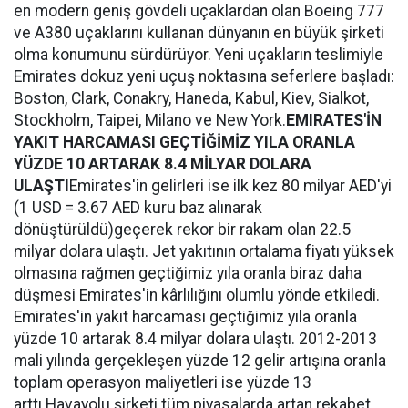
en modern geniş gövdeli uçaklardan olan Boeing 777
ve A380 uçaklarını kullanan dünyanın en büyük şirketi
olma konumunu sürdürüyor. Yeni uçakların teslimiyle
Emirates dokuz yeni uçuş noktasına seferlere başladı:
Boston, Clark, Conakry, Haneda, Kabul, Kiev, Sialkot,
Stockholm, Taipei, Milano ve New York.
EMIRATES'İN
YAKIT HARCAMASI GEÇTİĞİMİZ YILA ORANLA
YÜZDE 10 ARTARAK 8.4 MİLYAR DOLARA
ULAŞTI
Emirates'in gelirleri ise ilk kez 80 milyar AED'yi
(1 USD = 3.67 AED kuru baz alınarak
dönüştürüldü)geçerek rekor bir rakam olan 22.5
milyar dolara ulaştı. Jet yakıtının ortalama fiyatı yüksek
olmasına rağmen geçtiğimiz yıla oranla biraz daha
düşmesi Emirates'in kârlılığını olumlu yönde etkiledi.
Emirates'in yakıt harcaması geçtiğimiz yıla oranla
yüzde 10 artarak 8.4 milyar dolara ulaştı. 2012-2013
mali yılında gerçekleşen yüzde 12 gelir artışına oranla
toplam operasyon maliyetleri ise yüzde 13
arttı.Havayolu şirketi tüm piyasalarda artan rekabet