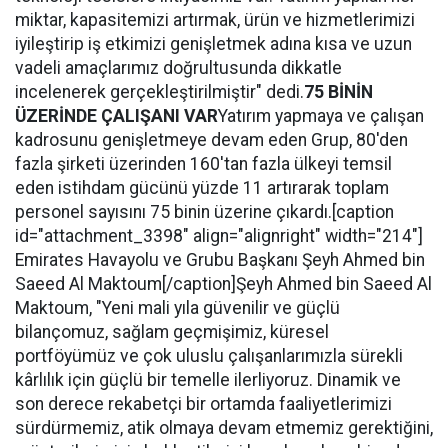
miktar, kapasitemizi artırmak, ürün ve hizmetlerimizi
iyileştirip iş etkimizi genişletmek adına kısa ve uzun
vadeli amaçlarımız doğrultusunda dikkatle
incelenerek gerçekleştirilmiştir" dedi.
75 BİNİN
ÜZERİNDE ÇALIŞANI VAR
Yatırım yapmaya ve çalışan
kadrosunu genişletmeye devam eden Grup, 80'den
fazla şirketi üzerinden 160'tan fazla ülkeyi temsil
eden istihdam gücünü yüzde 11 artırarak toplam
personel sayısını 75 binin üzerine çıkardı.[caption
id="attachment_3398" align="alignright" width="214"]
Emirates Havayolu ve Grubu Başkanı Şeyh Ahmed bin
Saeed Al Maktoum[/caption]Şeyh Ahmed bin Saeed Al
Maktoum, "Yeni mali yıla güvenilir ve güçlü
bilançomuz, sağlam geçmişimiz, küresel
portföyümüz ve çok uluslu çalışanlarımızla sürekli
kârlılık için güçlü bir temelle ilerliyoruz. Dinamik ve
son derece rekabetçi bir ortamda faaliyetlerimizi
sürdürmemiz, atik olmaya devam etmemiz gerektiğini,