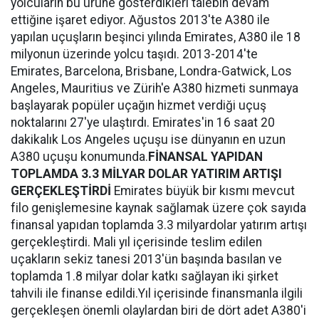
yolcuların bu ürüne gösterdikleri talebin devam
ettiğine işaret ediyor. Ağustos 2013'te A380 ile
yapılan uçuşların beşinci yılında Emirates, A380 ile 18
milyonun üzerinde yolcu taşıdı. 2013-2014'te
Emirates, Barcelona, Brisbane, Londra-Gatwick, Los
Angeles, Mauritius ve Zürih'e A380 hizmeti sunmaya
başlayarak popüler uçağın hizmet verdiği uçuş
noktalarını 27'ye ulaştırdı. Emirates'in 16 saat 20
dakikalık Los Angeles uçuşu ise dünyanın en uzun
A380 uçuşu konumunda.
FİNANSAL YAPIDAN
TOPLAMDA 3.3 MİLYAR DOLAR YATIRIM ARTIŞI
GERÇEKLEŞTİRDİ
Emirates büyük bir kısmı mevcut
filo genişlemesine kaynak sağlamak üzere çok sayıda
finansal yapıdan toplamda 3.3 milyardolar yatırım artışı
gerçekleştirdi. Mali yıl içerisinde teslim edilen
uçakların sekiz tanesi 2013'ün başında basılan ve
toplamda 1.8 milyar dolar katkı sağlayan iki şirket
tahvili ile finanse edildi.Yıl içerisinde finansmanla ilgili
gerçekleşen önemli olaylardan biri de dört adet A380'i