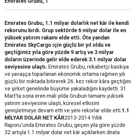
Emirates Grubu, 1
Emirates Grubu, 1.1 milyar dolarlık net kâr ile kendi
rekorunu kırdı. Grup sektörde 6 milyar dolar ile en
yüksek yatırım rakamı elde etti. Öte yandan
Emirates SkyCargo için güçlü bir yıl oldu ve
geçtiğimiz yıla göre yüzde 9 artış ve 3 milyar
doların üzerinde gelir elde ederek 3.1 milyar dolar
seviyesine ulaştı.
Emirates Grubu, rekabetçi baskıya
ve yavaşça toparlanan ekonomik ortama rağmen yılı
güçlü bir noktada bitirerek 26. kez rekor kâra geçtiğini
ve şirket genelinde büyüme yakaladığını kaydetti. 31
Mart’ta sona eren mali yılda Grubun tamamı yüksek
yatırım seviyesine ulaştı, küresel etkisini
genişletmeye devam etti ve yeni rekorlar elde etti.
1.1
MİLYAR DOLAR NET KÂR
2013-2014 Yıllık
Raporu'unda Emirates Grubu, geçen yıla göre yüzde
32 artışla 1.1 milyar dolar net kâr açıklarken dnata