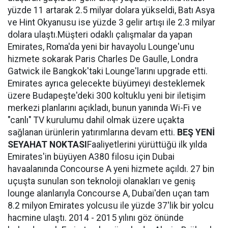
yüzde 11 artarak 2.5 milyar dolara yükseldi, Batı Asya
ve Hint Okyanusu ise yüzde 3 gelir artışı ile 2.3 milyar
dolara ulaştı.Müşteri odaklı çalışmalar da yapan
Emirates, Roma'da yeni bir havayolu Lounge'unu
hizmete sokarak Paris Charles De Gaulle, Londra
Gatwick ile Bangkok'taki Lounge'larını upgrade etti.
Emirates ayrıca gelecekte büyümeyi desteklemek
üzere Budapeşte'deki 300 koltuklu yeni bir iletişim
merkezi planlarını açıkladı, bunun yanında Wi-Fi ve
"canlı" TV kurulumu dahil olmak üzere uçakta
sağlanan ürünlerin yatırımlarına devam etti.
BEŞ YENİ
SEYAHAT NOKTASI
Faaliyetlerini yürüttüğü ilk yılda
Emirates'in büyüyen A380 filosu için Dubai
havaalanında Concourse A yeni hizmete açıldı. 27 bin
uçuşta sunulan son teknoloji olanakları ve geniş
lounge alanlarıyla Concourse A, Dubai'den uçan tam
8.2 milyon Emirates yolcusu ile yüzde 37'lik bir yolcu
hacmine ulaştı. 2014 - 2015 yılını göz önünde