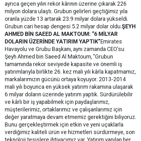
ayrıca geçen yılın rekor kârının üzerine çıkarak 226
milyon dolara ulaştı. Grubun gelirleri geçtiğimiz yıla
oranla yüzde 13 artarak 23.9 milyar dolara yükseldi.
Grubun cari hesap dengesi 5.2 milyar dolar oldu.
ŞEYH
AHMED BİN SAEED AL MAKTOUM: “6 MİLYAR
DOLARIN ÜZERİNDE YATIRIM YAPTIK”
Emirates
Havayolu ve Grubu Başkanı, aynı zamanda CEO'su
Şeyh Ahmed bin Saeed Al Maktoum, "Grubun
tamamında rekor seviyede kapasite ve önemli iş
yatırımlarıyla birlikte 26. kez mali yılı kârla kapatmamız,
markalarımızın gücünü ortaya koyuyor. 2013-2014
mali yılı boyunca en yüksek yatırım rakamına ulaşarak
6 milyar doların üzerinde yatırım yaptık. Sürdürülebilir
ve kârlı bir iş yapabilmek için paydaşlarımız,
müşterilerimiz, ortaklarımız ve çalışanlarımız için
değer yaratmaya devam etmemiz gerektiğini biliyoruz.
Bunu gerçekleştirmek için etkin ve yeni uçaklarla
verdiğimiz kaliteli ürün ve hizmetleri sürdürmeye, son
teknoloji tesislere ihtiyacımız var. Yatırım yapılan her