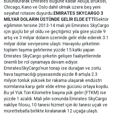
bulundurarak Emirates bugüne kadar Abuja, Brüksel,
Chicago, Kano ve Oslo dahil olmak üzere beş yeni
seyahat rotasını duyurdu.
EMIRATES SKYCARGO 3
MİLYAR DOLARIN ÜSTÜNDE GELİR ELDE ETTİ
Sektör
eğiliminin tersine 2013-14 mali yılı Emirates SkyCargo
için güçlü bir yıl oldu ve geçtiğimiz yıla göre yüzde 9
artış ve 3 milyar doların üzerinde gelir elde ederek 3.1
milyar dolar seviyesine ulaştı. Havayolu şirketinin
toplam taşıma gelirlerine yüzde 15 katkı yapan
Emirates SkyCargo şirketin gelişen faaliyetlerinde
önemli bir rol oynamaya devam ediyor.
EmiratesSkyCargo'nun tonajı ise durağan ve zorlu
hava taşımacılığı piyasasında yüzde 8 artışla 2.3
milyon tonluk yüksek bir rakama ulaşarak endüstri
normlarına karşı gelir elde etme gücünü ortaya koydu.
Bu yıl Yük Ton Kilometre başına yük geliri (FTKM) ise
yüzde 1 azaldı. Mali yılın sonunda Emirates SkyCargo
nakliye filosu, 10 tanesi hizmet için iki tanesi uçak ve
mürettebatla birlikte kiralanarak 12 uçağa ulaştı.