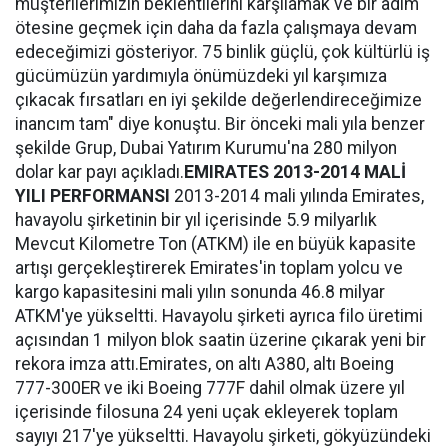
müşterilerimizin beklentilerini karşılamak ve bir adım
ötesine geçmek için daha da fazla çalışmaya devam
edeceğimizi gösteriyor. 75 binlik güçlü, çok kültürlü iş
gücümüzün yardımıyla önümüzdeki yıl karşımıza
çıkacak fırsatları en iyi şekilde değerlendireceğimize
inancım tam" diye konuştu. Bir önceki mali yıla benzer
şekilde Grup, Dubai Yatırım Kurumu'na 280 milyon
dolar kar payı açıkladı.
EMIRATES
2013-2014 MALİ
YILI
PERFORMANSI
2013-2014 mali yılında Emirates,
havayolu şirketinin bir yıl içerisinde 5.9 milyarlık
Mevcut Kilometre Ton (ATKM) ile en büyük kapasite
artışı gerçekleştirerek Emirates'in toplam yolcu ve
kargo kapasitesini mali yılın sonunda 46.8 milyar
ATKM'ye yükseltti. Havayolu şirketi ayrıca filo üretimi
açısından 1 milyon blok saatin üzerine çıkarak yeni bir
rekora imza attı.Emirates, on altı A380, altı Boeing
777-300ER ve iki Boeing 777F dahil olmak üzere yıl
içerisinde filosuna 24 yeni uçak ekleyerek toplam
sayıyı 217'ye yükseltti. Havayolu şirketi, gökyüzündeki