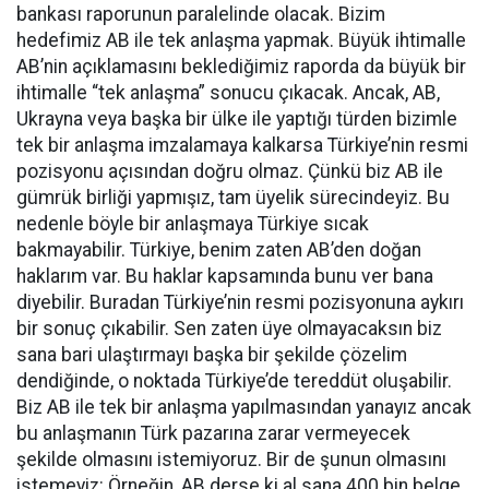
bankası raporunun paralelinde olacak. Bizim
hedefimiz AB ile tek anlaşma yapmak. Büyük ihtimalle
AB’nin açıklamasını beklediğimiz raporda da büyük bir
ihtimalle “tek anlaşma” sonucu çıkacak. Ancak, AB,
Ukrayna veya başka bir ülke ile yaptığı türden bizimle
tek bir anlaşma imzalamaya kalkarsa Türkiye’nin resmi
pozisyonu açısından doğru olmaz. Çünkü biz AB ile
gümrük birliği yapmışız, tam üyelik sürecindeyiz. Bu
nedenle böyle bir anlaşmaya Türkiye sıcak
bakmayabilir. Türkiye, benim zaten AB’den doğan
haklarım var. Bu haklar kapsamında bunu ver bana
diyebilir. Buradan Türkiye’nin resmi pozisyonuna aykırı
bir sonuç çıkabilir. Sen zaten üye olmayacaksın biz
sana bari ulaştırmayı başka bir şekilde çözelim
dendiğinde, o noktada Türkiye’de tereddüt oluşabilir.
Biz AB ile tek bir anlaşma yapılmasından yanayız ancak
bu anlaşmanın Türk pazarına zarar vermeyecek
şekilde olmasını istemiyoruz. Bir de şunun olmasını
istemeyiz: Örneğin, AB derse ki al sana 400 bin belge