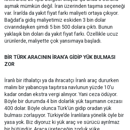
aşmak mümkün değil. İran üzerinden taşıma seçeneği
var. İran’da da yakıt fiyat farkı maliyeti ortaya çıkıyor.
Bağdat’a gidiş maliyetimiz eskiden 3 bin dolar
civarındayken şimdi 5 bin 500 dolara çıktı. Bunun
yaklaşık bin doları da yakıt fiyat farkı. Özellikle ucuz
ürünlerde, maliyette çok yansımaya başladı.
BİR TÜRK ARACININ İRAN’A GİDİP YÜK BULMASI
ZOR
İranlı bir ithalatçı ya da ihracatçı İranlı araç dururken
malını bir yabancıya taşıtırsa navlunun yüzde 10’u
kadar ondan ekstra vergi alınıyor. Yani ceza ödüyor.
Böyle bir durumda 4 bin dolarlık yük taşımanın cezası
400 dolar. Böyle olunca Türk’ün gidip oradan yük
bulması zorlaşıyor. Türkiye’de İranlılara yönelik öyle bir
yasa yok. Biz diyoruz ki yük araç ve sürücü ayrılmaz
bir bütündür. Araca üreteceğin zorluk yüke