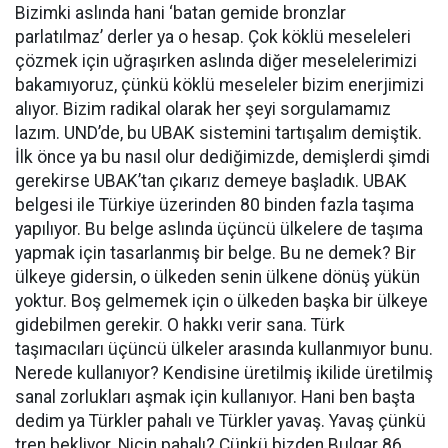
Bizimki aslında hani ‘batan gemide bronzlar
parlatılmaz’ derler ya o hesap. Çok köklü meseleleri
çözmek için uğraşırken aslında diğer meselelerimizi
bakamıyoruz, çünkü köklü meseleler bizim enerjimizi
alıyor. Bizim radikal olarak her şeyi sorgulamamız
lazım. UND’de, bu UBAK sistemini tartışalım demiştik.
İlk önce ya bu nasıl olur dediğimizde, demişlerdi şimdi
gerekirse UBAK’tan çıkarız demeye başladık. UBAK
belgesi ile Türkiye üzerinden 80 binden fazla taşıma
yapılıyor. Bu belge aslında üçüncü ülkelere de taşıma
yapmak için tasarlanmış bir belge. Bu ne demek? Bir
ülkeye gidersin, o ülkeden senin ülkene dönüş yükün
yoktur. Boş gelmemek için o ülkeden başka bir ülkeye
gidebilmen gerekir. O hakkı verir sana. Türk
taşımacıları üçüncü ülkeler arasında kullanmıyor bunu.
Nerede kullanıyor? Kendisine üretilmiş ikilide üretilmiş
sanal zorlukları aşmak için kullanıyor. Hani ben başta
dedim ya Türkler pahalı ve Türkler yavaş. Yavaş çünkü
tren bekliyor. Niçin pahalı? Çünkü bizden Bulgar 86