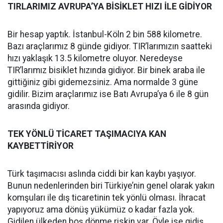
TIRLARIMIZ AVRUPA’YA BİSİKLET HIZI İLE GİDİYOR
Bir hesap yaptık. İstanbul-Köln 2 bin 588 kilometre.
Bazı araçlarımız 8 günde gidiyor. TIR’larımızın saatteki
hızı yaklaşık 13.5 kilometre oluyor. Neredeyse
TIR’larımız bisiklet hızında gidiyor. Bir binek araba ile
gittiğiniz gibi gidemezsiniz. Ama normalde 3 güne
gidilir. Bizim araçlarımız ise Batı Avrupa’ya 6 ile 8 gün
arasında gidiyor.
TEK YÖNLÜ TİCARET TAŞIMACIYA KAN
KAYBETTİRİYOR
Türk taşımacısı aslında ciddi bir kan kaybı yaşıyor.
Bunun nedenlerinden biri Türkiye’nin genel olarak yakın
komşuları ile dış ticaretinin tek yönlü olması. İhracat
yapıyoruz ama dönüş yükümüz o kadar fazla yok.
Gidilen ülkeden boş dönme riskin var. Öyle ise gidiş