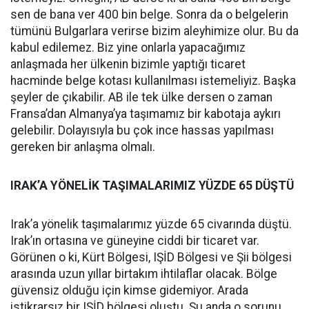
sen de bana ver 400 bin belge. Sonra da o belgelerin
tümünü Bulgarlara verirse bizim aleyhimize olur. Bu da
kabul edilemez. Biz yine onlarla yapacağımız
anlaşmada her ülkenin bizimle yaptığı ticaret
hacminde belge kotası kullanılması istemeliyiz. Başka
şeyler de çıkabilir. AB ile tek ülke dersen o zaman
Fransa’dan Almanya’ya taşımamız bir kabotaja aykırı
gelebilir. Dolayısıyla bu çok ince hassas yapılması
gereken bir anlaşma olmalı.
IRAK’A YÖNELİK TAŞIMALARIMIZ YÜZDE 65 DÜŞTÜ
Irak’a yönelik taşımalarımız yüzde 65 civarında düştü.
Irak’ın ortasına ve güneyine ciddi bir ticaret var.
Görünen o ki, Kürt Bölgesi, IŞİD Bölgesi ve Şii bölgesi
arasında uzun yıllar birtakım ihtilaflar olacak. Bölge
güvensiz olduğu için kimse gidemiyor. Arada
istikrarsız bir IŞİD bölgesi oluştu. Şu anda o sorunu