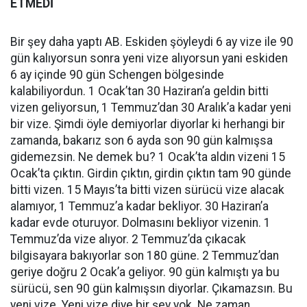
ETMEDİ
Bir şey daha yaptı AB. Eskiden şöyleydi 6 ay vize ile 90
gün kalıyorsun sonra yeni vize alıyorsun yani eskiden
6 ay içinde 90 gün Schengen bölgesinde
kalabiliyordun. 1 Ocak’tan 30 Haziran’a geldin bitti
vizen geliyorsun, 1 Temmuz’dan 30 Aralık’a kadar yeni
bir vize. Şimdi öyle demiyorlar diyorlar ki herhangi bir
zamanda, bakarız son 6 ayda son 90 gün kalmışsa
gidemezsin. Ne demek bu? 1 Ocak’ta aldın vizeni 15
Ocak’ta çıktın. Girdin çıktın, girdin çıktın tam 90 günde
bitti vizen. 15 Mayıs’ta bitti vizen sürücü vize alacak
alamıyor, 1 Temmuz’a kadar bekliyor. 30 Haziran’a
kadar evde oturuyor. Dolmasını bekliyor vizenin. 1
Temmuz’da vize alıyor. 2 Temmuz’da çıkacak
bilgisayara bakıyorlar son 180 güne. 2 Temmuz’dan
geriye doğru 2 Ocak’a geliyor. 90 gün kalmıştı ya bu
sürücü, sen 90 gün kalmışsın diyorlar. Çıkamazsın. Bu
yeni vize. Yeni vize diye bir şey yok. Ne zaman