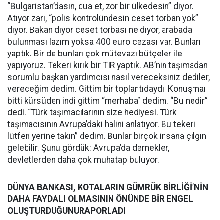
“Bulgaristan’dasın, dua et, zor bir ülkedesin” diyor.
Atıyor zarı, “polis kontrolündesin ceset torban yok”
diyor. Bakan diyor ceset torbası ne diyor, arabada
bulunması lazım yoksa 400 euro cezası var. Bunları
yaptık. Bir de bunları çok mütevazı bütçeler ile
yapıyoruz. Tekeri kırık bir TIR yaptık. AB’nin taşımadan
sorumlu başkan yardımcısı nasıl vereceksiniz dediler,
vereceğim dedim. Gittim bir toplantıdaydı. Konuşmaı
bitti kürsüden indi gittim “merhaba” dedim. “Bu nedir”
dedi. “Türk taşımacılarının size hediyesi. Türk
taşımacısının Avrupa’daki halini anlatıyor. Bu tekeri
lütfen yerine takın” dedim. Bunlar birçok insana çılgın
gelebilir. Şunu gördük: Avrupa’da dernekler,
devletlerden daha çok muhatap buluyor.
DÜNYA BANKASI, KOTALARIN GÜMRÜK BİRLİĞİ’NİN
DAHA FAYDALI OLMASININ ÖNÜNDE BİR ENGEL
OLUŞTURDUĞUNURAPORLADI