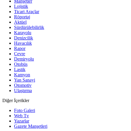
Manşetler
Lojistik
Ticari Araçlar
Röportaj
Aktüel
Sürdürülebilirlik
Karayolu
Denizcilik
Havacılık
Rapor
Çevre
Demiryolu
Otobüs
Lastik
Kamyon
Yan Sanayi
Otomotiv
Ulaştırma
Diğer İçerikler
Foto Galeri
Web Tv
Yazarlar
Gazete Manşetleri