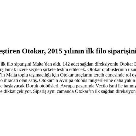
ştiren Otokar, 2015 yılının ilk filo siparişi
 ilk filo siparişini Malta’dan aldı. 142 adet sağdan direksiyonlu Otokar
rşılamak üzere seçilen şirkete teslim edilecek. Otokar otobüslerinin uzun
 Malta toplu taşımacılığı için Otokar araçlarını tercih etmesinde rol oyn
k filo ihracatı olan satış, Otokar’ın Avrupa otobüs müşterilerine daha y
eve başlayacak Doruk otobüsleri, Avrupa pazarında Vectio ismi ile tanını
e dikkat çekiyor. Sipariş aynı zamanda Otokar’ın ilk sağdan direksiyonlu 