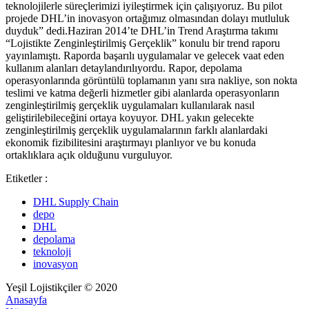
teknolojilerle süreçlerimizi iyileştirmek için çalışıyoruz. Bu pilot
projede DHL’in inovasyon ortağımız olmasından dolayı mutluluk
duyduk” dedi.Haziran 2014’te DHL’in Trend Araştırma takımı
“Lojistikte Zenginleştirilmiş Gerçeklik” konulu bir trend raporu
yayınlamıştı. Raporda başarılı uygulamalar ve gelecek vaat eden
kullanım alanları detaylandırılıyordu. Rapor, depolama
operasyonlarında görüntülü toplamanın yanı sıra nakliye, son nokta
teslimi ve katma değerli hizmetler gibi alanlarda operasyonların
zenginleştirilmiş gerçeklik uygulamaları kullanılarak nasıl
geliştirilebileceğini ortaya koyuyor. DHL yakın gelecekte
zenginleştirilmiş gerçeklik uygulamalarının farklı alanlardaki
ekonomik fizibilitesini araştırmayı planlıyor ve bu konuda
ortaklıklara açık olduğunu vurguluyor.
Etiketler :
DHL Supply Chain
depo
DHL
depolama
teknoloji
inovasyon
Yeşil Lojistikçiler © 2020
Anasayfa