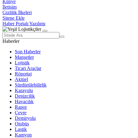
Künye
İletişim
Gizlilik İlkeleri
Sitene Ekle
Haber Portalı Yazılımı
Haberler
Son Haberler
Manşetler
Lojistik
Ticari Araçlar
Röportaj
Aktüel
Sürdürülebilirlik
Karayolu
Denizcilik
Havacılık
Rapor
Çevre
Demiryolu
Otobüs
Lastik
Kamyon