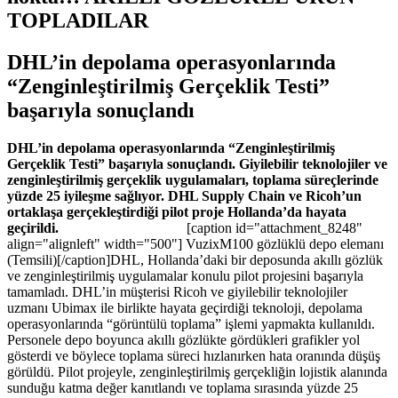
TOPLADILAR
DHL’in depolama operasyonlarında
“Zenginleştirilmiş Gerçeklik Testi”
başarıyla sonuçlandı
DHL’in depolama operasyonlarında “Zenginleştirilmiş
Gerçeklik Testi” başarıyla sonuçlandı. Giyilebilir teknolojiler ve
zenginleştirilmiş gerçeklik uygulamaları, toplama süreçlerinde
yüzde 25 iyileşme sağlıyor. DHL Supply Chain ve Ricoh’un
ortaklaşa gerçekleştirdiği pilot proje Hollanda’da hayata
geçirildi.
[caption id="attachment_8248"
align="alignleft" width="500"] VuzixM100 gözlüklü depo elemanı
(Temsili)[/caption]DHL, Hollanda’daki bir deposunda akıllı gözlük
ve zenginleştirilmiş uygulamalar konulu pilot projesini başarıyla
tamamladı. DHL’in müşterisi Ricoh ve giyilebilir teknolojiler
uzmanı Ubimax ile birlikte hayata geçirdiği teknoloji, depolama
operasyonlarında “görüntülü toplama” işlemi yapmakta kullanıldı.
Personele depo boyunca akıllı gözlükte gördükleri grafikler yol
gösterdi ve böylece toplama süreci hızlanırken hata oranında düşüş
görüldü. Pilot projeyle, zenginleştirilmiş gerçekliğin lojistik alanında
sunduğu katma değer kanıtlandı ve toplama sırasında yüzde 25