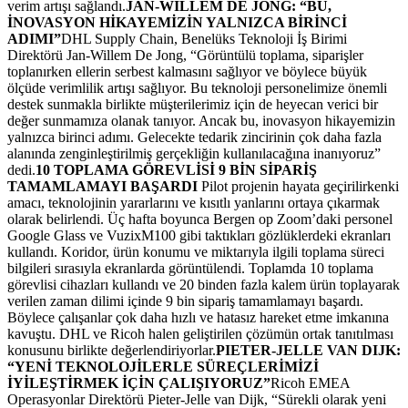
verim artışı sağlandı.
JAN-WILLEM DE JONG: “BU,
İNOVASYON HİKAYEMİZİN YALNIZCA BİRİNCİ
ADIMI”
DHL Supply Chain, Benelüks Teknoloji İş Birimi
Direktörü Jan-Willem De Jong, “Görüntülü toplama, siparişler
toplanırken ellerin serbest kalmasını sağlıyor ve böylece büyük
ölçüde verimlilik artışı sağlıyor. Bu teknoloji personelimize önemli
destek sunmakla birlikte müşterilerimiz için de heyecan verici bir
değer sunmamıza olanak tanıyor. Ancak bu, inovasyon hikayemizin
yalnızca birinci adımı. Gelecekte tedarik zincirinin çok daha fazla
alanında zenginleştirilmiş gerçekliğin kullanılacağına inanıyoruz”
dedi.
10 TOPLAMA GÖREVLİSİ 9 BİN SİPARİŞ
TAMAMLAMAYI BAŞARDI
Pilot projenin hayata geçirilirkenki
amacı, teknolojinin yararlarını ve kısıtlı yanlarını ortaya çıkarmak
olarak belirlendi. Üç hafta boyunca Bergen op Zoom’daki personel
Google Glass ve VuzixM100 gibi taktıkları gözlüklerdeki ekranları
kullandı. Koridor, ürün konumu ve miktarıyla ilgili toplama süreci
bilgileri sırasıyla ekranlarda görüntülendi. Toplamda 10 toplama
görevlisi cihazları kullandı ve 20 binden fazla kalem ürün toplayarak
verilen zaman dilimi içinde 9 bin sipariş tamamlamayı başardı.
Böylece çalışanlar çok daha hızlı ve hatasız hareket etme imkanına
kavuştu. DHL ve Ricoh halen geliştirilen çözümün ortak tanıtılması
konusunu birlikte değerlendiriyorlar.
PIETER-JELLE VAN DIJK:
“YENİ TEKNOLOJİLERLE SÜREÇLERİMİZİ
İYİLEŞTİRMEK İÇİN ÇALIŞIYORUZ”
Ricoh EMEA
Operasyonlar Direktörü Pieter-Jelle van Dijk, “Sürekli olarak yeni