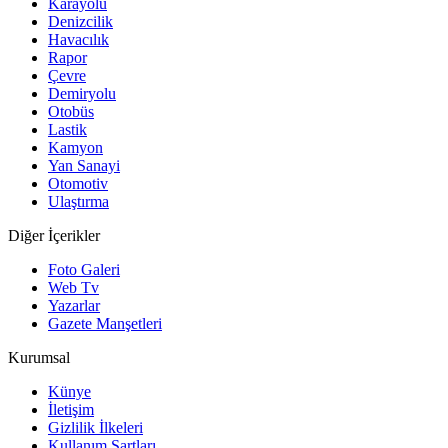
Karayolu
Denizcilik
Havacılık
Rapor
Çevre
Demiryolu
Otobüs
Lastik
Kamyon
Yan Sanayi
Otomotiv
Ulaştırma
Diğer İçerikler
Foto Galeri
Web Tv
Yazarlar
Gazete Manşetleri
Kurumsal
Künye
İletişim
Gizlilik İlkeleri
Kullanım Şartları