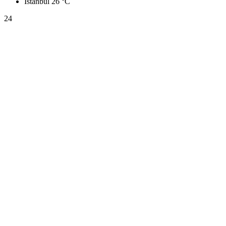
İstanbul
26 °C
24