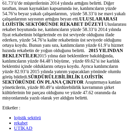
61.73’ü’de müşterilerinin 2014 yılında arttığını belirtti. Diğer
taraftan, insan kaynakları kapsamında ise, katılımcıların yüzde
54.76’sı beyaz yakalı çalışanlarının, yüzde 58.33’ü ise mavi yakalı
çalışanlarının sayısının arttığını beyan etti.
ULUSLARARASI
LOJİSTİK SEKTÖRÜNDE REKABET DÜZEYİ
Uluslararası
rekabet boyutunda ise, katılımcıların yüzde 58.33’ü 2014 yılında
fiyat rekabetinin bölgelerinde en üst seviyede olduğunu ifade
ederken, yüzde 54.76’sı kalite rekabetinin üst seviyede olduğunu
ortaya koydu. Bunun yanı sıra, katılımcıların yüzde 61.9’u hizmet
hızında rekabetin de yoğun olduğunu belirtti.
2015 YILINDAN
BEKLENTİLER
2015 yılına dair beklentilere bakıldığında,
katılımcıların yüzde 84.48’i büyüme, yüzde 69.62’si ise karlılık
beklentisi içinde olduklarını ortaya koydu. Ayrıca katılımcıların
yüzde 82.93’ü 2015 yılında yatırım yapacakları yönünde olumlu
görüş bildirdi.
SÜRDÜRÜLEBİLİRLİK LOJİSTİK
SEKTÖRÜNDE ÖN PLANA ÇIKIYOR
Araştırmaya katılan
yöneticilerin, yüzde 80.49’u sürdürebilirlik kavramının şirket
kültürlerinin bir parçası olduğunu ve yüzde 47.62 oranında da
misyonlarında yazılı olarak yer aldığını belirtti.
Etiketler :
lojistik sektörü
rekabet
UTİKAD