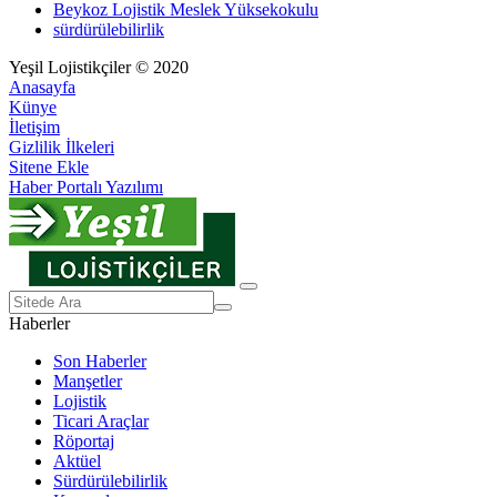
Beykoz Lojistik Meslek Yüksekokulu
sürdürülebilirlik
Yeşil Lojistikçiler © 2020
Anasayfa
Künye
İletişim
Gizlilik İlkeleri
Sitene Ekle
Haber Portalı Yazılımı
Haberler
Son Haberler
Manşetler
Lojistik
Ticari Araçlar
Röportaj
Aktüel
Sürdürülebilirlik