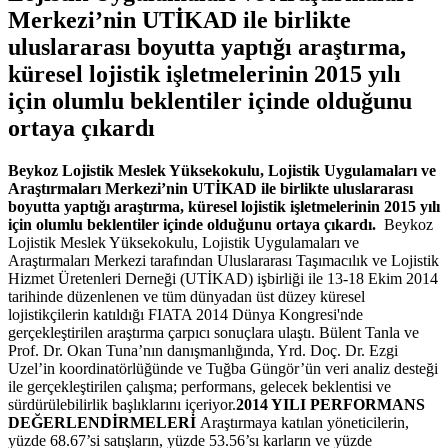
Merkezi’nin UTİKAD ile birlikte
uluslararası boyutta yaptığı araştırma,
küresel lojistik işletmelerinin 2015 yılı
için olumlu beklentiler içinde olduğunu
ortaya çıkardı
Beykoz Lojistik Meslek Yüksekokulu, Lojistik Uygulamaları ve
Araştırmaları Merkezi’nin UTİKAD ile birlikte uluslararası
boyutta yaptığı araştırma, küresel lojistik işletmelerinin 2015 yılı
için olumlu beklentiler içinde olduğunu ortaya çıkardı.
Beykoz
Lojistik Meslek Yüksekokulu, Lojistik Uygulamaları ve
Araştırmaları Merkezi tarafından Uluslararası Taşımacılık ve Lojistik
Hizmet Üretenleri Derneği (UTİKAD) işbirliği ile 13-18 Ekim 2014
tarihinde düzenlenen ve tüm dünyadan üst düzey küresel
lojistikçilerin katıldığı FIATA 2014 Dünya Kongresi'nde
gerçekleştirilen araştırma çarpıcı sonuçlara ulaştı. Bülent Tanla ve
Prof. Dr. Okan Tuna’nın danışmanlığında, Yrd. Doç. Dr. Ezgi
Uzel’in koordinatörlüğünde ve Tuğba Güngör’ün veri analiz desteği
ile gerçekleştirilen çalışma; performans, gelecek beklentisi ve
sürdürülebilirlik başlıklarını içeriyor.
2014 YILI PERFORMANS
DEĞERLENDİRMELERİ
Araştırmaya katılan yöneticilerin,
yüzde 68.67’si satışların, yüzde 53.56’sı karların ve yüzde