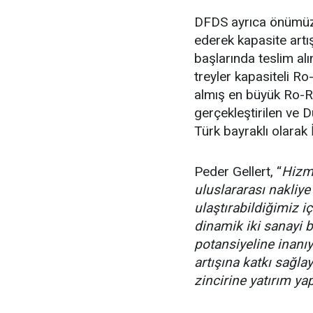
DFDS ayrıca önümüzd
ederek kapasite artı
başlarında teslim al
treyler kapasiteli R
almış en büyük Ro-Ro
gerçekleştirilen ve 
Türk bayraklı olarak 
Peder Gellert, “
Hizme
uluslararası nakliye 
ulaştırabildiğimiz 
dinamik iki sanayi b
potansiyeline inanı
artışına katkı sağla
zincirine yatırım 