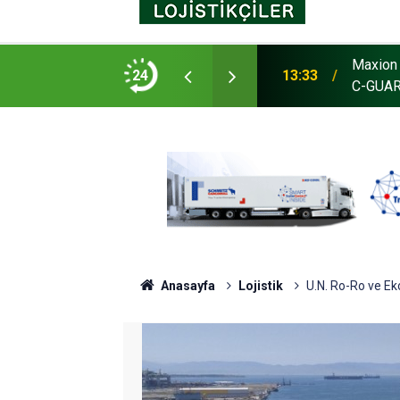
Maxion 
as, Avustralya’da tesis açtı
24
13:33
C-GUARD
Anasayfa
Lojistik
U.N. Ro-Ro ve Ekol