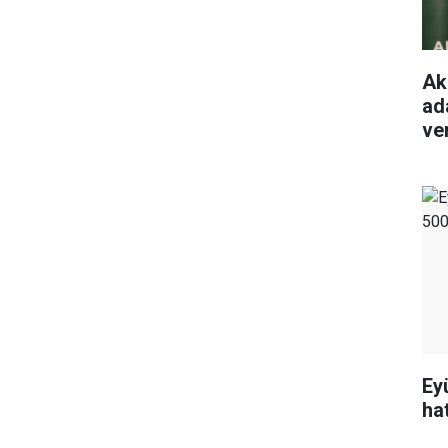
Ak
ada
ve
Ey
ha