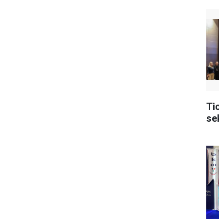
Ti
se