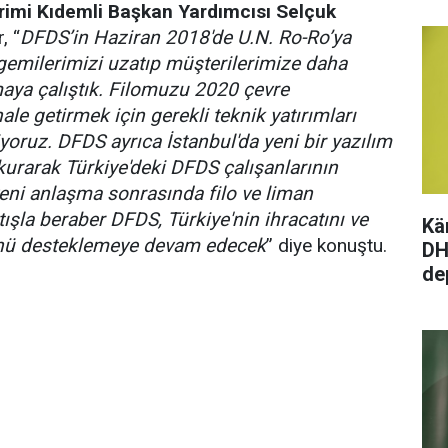
rimi Kıdemli Başkan Yardımcısı Selçuk
, “
DFDS’in Haziran 2018'de U.N. Ro-Ro’ya
gemilerimizi uzatıp
müşterilerimize daha
aya çalıştık. Filomuzu 2020 çevre
e getirmek için gerekli teknik yatırımları
ruz. DFDS ayrıca İstanbul'da yeni bir yazılım
kurarak Türkiye'deki DFDS çalışanlarının
 yeni anlaşma sonrasında filo ve liman
tışla beraber DFDS, Türkiye'nin ihracatını ve
Kä
ünü desteklemeye devam edecek
” diye konuştu.
DH
de