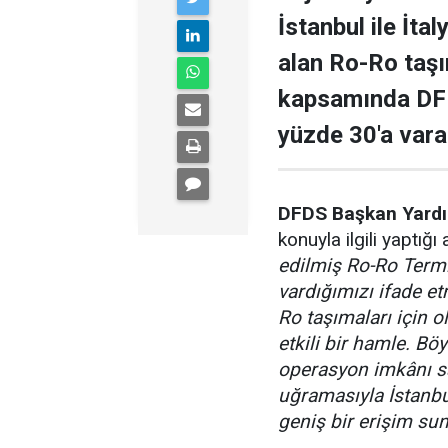
İstanbul ile İta
alan Ro-Ro taşı
kapsamında DFD
yüzde 30'a vara
DFDS Başkan Yardım
konuyla ilgili yaptığı
edilmiş Ro-Ro Term
vardığımızı ifade 
Ro taşımaları için o
etkili bir hamle. Bö
operasyon imkânı sa
uğramasıyla İstanbu
geniş bir erişim su