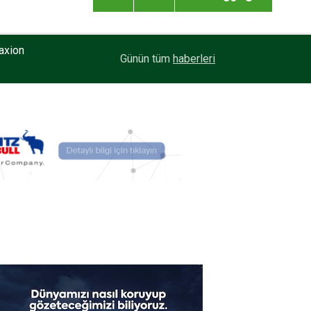
axion
20:59
Enver Geçgel Turizm, Filosuna Travego ve Touri
Günün tüm
haberleri