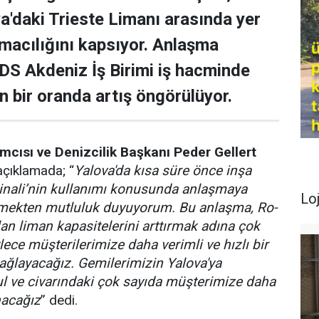
lya'daki Trieste Limanı arasında yer
macılığını kapsıyor. Anlaşma
S Akdeniz İş Birimi iş hacminde
n bir oranda artış öngörülüyor.
cısı ve Denizcilik Başkanı Peder Gellert
 açıklamada; “
Yalova'da kısa süre önce inşa
inali’nin kullanımı konusunda anlaşmaya
Loj
etmekten mutluluk duyuyorum. Bu anlaşma, Ro-
lan liman kapasitelerini arttırmak adına çok
ylece müşterilerimize daha verimli ve hızlı bir
ğlayacağız. Gemilerimizin Yalova'ya
l ve civarındaki çok sayıda müşterimize daha
nacağız
” dedi.