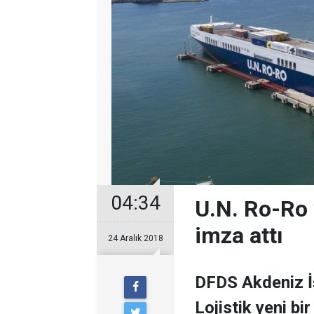
04:34
U.N. Ro-Ro v
imza attı
24 Aralık 2018
DFDS Akdeniz İş
Lojistik yeni bir