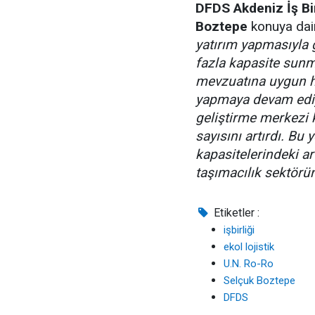
DFDS Akdeniz İş Bi
Boztepe
konuya dair
yatırım yapmasıyla 
fazla kapasite sunm
mevzuatına uygun hal
yapmaya devam ediyo
geliştirme merkezi 
sayısını artırdı. Bu
kapasitelerindeki ar
taşımacılık sektör
Etiketler :
işbirliği
ekol lojistik
U.N. Ro-Ro
Selçuk Boztepe
DFDS