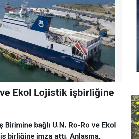
e Ekol Lojistik işbirliğine
 Birimine bağlı U.N. Ro-Ro ve Ekol
 iş birliğine imza attı. Anlaşma,