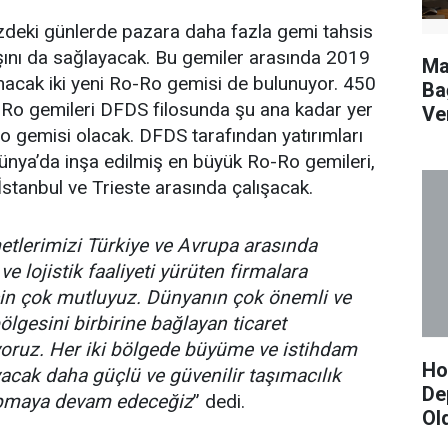
eki günlerde pazara daha fazla gemi tahsis
şını da sağlayacak. Bu gemiler arasında 2019
Ma
ınacak iki yeni Ro-Ro gemisi de bulunuyor. 450
Ba
o-Ro gemileri DFDS filosunda şu ana kadar yer
Ve
 gemisi olacak. DFDS tarafından yatırımları
Dünya’da inşa edilmiş en büyük Ro-Ro gemileri,
İstanbul ve Trieste arasında çalışacak.
tlerimizi Türkiye ve Avrupa arasında
ve lojistik faaliyeti yürüten firmalara
için çok mutluyuz. Dünyanın çok önemli ve
ölgesini birbirine bağlayan ticaret
yoruz. Her iki bölgede büyüme ve istihdam
Hor
yacak daha güçlü ve güvenilir taşımacılık
De
yapmaya devam edeceğiz
” dedi.
Ol