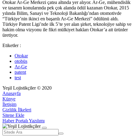
Otokar Ar-Ge Merkezi çatısı altında yer alıyor. Ar-Ge, mühendislik
ve tasarım konularında pek çok alanda ödül kazanan Otokar, 2015
yılında Bilim, Sanayi ve Teknoloji Bakanlığı’ndan otomotivde
“Türkiye’nin ikinci en başarılı Ar-Ge Merkezi” ödülünü aldı.
Türkiye Patent Ligi’nde ilk 5’te yer alan şirket, teknolojiye sahip ve
hakim olma vizyonu ile fikri mülkiyet hakları Otokar’a ait ürünler
üretiyor.
Etiketler :
Otokar
otobüs
Ar-Ge
patent
test
Yeşil Lojistikçiler © 2020
Anasayfa
Künye
İletişim
Gizlilik İlkeleri
Sitene Ekle
Haber Portalı Yazılımı