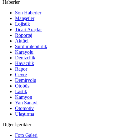
Haberler
Son Haberler
Manşetler
Lojistik
Ticari Araçlar
Röportaj
Aktüel
Sürdürülebilirlik
Karayolu
Denizcilik
Havacılık
Rapor
Çevre
Demiryolu
Otobüs
Lastik
Kamyon
Yan Sanayi
Otomotiv
Ulaştırma
Diğer İçerikler
Foto Galeri