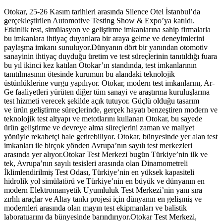
Otokar, 25-26 Kasım tarihleri arasında Silence Otel İstanbul’da
gerçekleştirilen Automotive Testing Show & Expo’ya katıldı.
Etkinlik test, simülasyon ve geliştirme imkanlarına sahip firmalarla
bu imkanlara ihtiyaç duyanlara bir araya gelme ve deneyimlerini
paylaşma imkanı sunuluyor.Dünyanın dört bir yanından otomotiv
sanayinin ihtiyaç duyduğu üretim ve test süreçlerinin tanıtıldığı fuara
bu yıl ikinci kez katılan Otokar’ın standında, test imkanlarının
tanıtılmasının ötesinde kurumun bu alandaki teknolojik
üstünlüklerine vurgu yapılıyor. Otokar, modern test imkanlarını, Ar-
Ge faaliyetleri yürüten diğer tüm sanayi ve araştırma kuruluşlarına
test hizmeti verecek şekilde açık tutuyor. Güçlü olduğu tasarım
ve ürün geliştirme süreçlerinde, gerçek hayatı benzeştiren modern ve
teknolojik test altyapı ve metotlarını kullanan Otokar, bu sayede
ürün geliştirme ve devreye alma süreçlerini zaman ve maliyet
yönüyle rekabetçi hale getirebiliyor. Otokar, bünyesinde yer alan test
imkanları ile birçok yönden Avrupa’nın sayılı test merkezleri
arasında yer alıyor.Otokar Test Merkezi bugün Türkiye’nin ilk ve
tek, Avrupa’nın sayılı tesisleri arasında olan Dinamometreli
İklimlendirilmiş Test Odası, Türkiye’nin en yüksek kapasiteli
hidrolik yol simülatörü ve Türkiye’nin en büyük ve dünyanın en
modern Elektromanyetik Uyumluluk Test Merkezi’nin yanı sıra
zırhlı araçlar ve Altay tankı projesi için dünyanın en gelişmiş ve
modernleri arasında olan mayın test ekipmanları ve balistik
laboratuarını da bünyesinde barındırıyor.Otokar Test Merkezi,