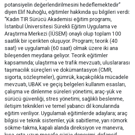
potansiyelin değerlendirilmesini hedeflemektedir”
diyen Elif Nuhoğlu, eğitimler hakkında şu bilgileri verdi:
“Kadın TIR Sürücü Akademisi eğitim programı,
İstanbul Üniversitesi Sürekli Eğitim Uygulama ve
Araştırma Merkezi (İÜSEM) onaylı olup toplam 100
saatlik bir içerikten oluşuyor. Program; teorik (40
saat) ve uygulamalı (60 saat) olmak üzere iki ana
bileşenden meydana geliyor. Teorik eğitimler
kapsamında; ulaştırma ve trafik mevzuatı, uluslararası
taşımacılık süreçleri ve dokümantasyon (CMR,
sigorta, sözleşmeler), gümrük, kaçakçılıkla mücadele
mevzuatı, UBAK ve geçiş belgeleri kullanım esasları,
çalışma ve dinlenme süreleri yönetimi, araç-yük ve
sürücü güvenliği, stres yönetimi, sağlıklı beslenme,
iletişim teknikleri ve temel yabancı dil konularında
eğitim veriliyor. Uygulamalı eğitimlerde adaylara; araç
bilgisi ve teknik sistemler, yük sabitleme, yarı römork
sökme-takma, kapalı alanda direksiyon ve manevra,