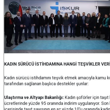
KADIN SÜRÜCÜ İSTİHDAMINA HANGİ TEŞVİKLER VER
Kadın sürücü istihdamını teşvik etmek amacıyla kamu k
tarafından sağlanan başlıca destekler şunlar:
Ulaştırma ve Altyapı Bakanlığı:
Kadın şoförler için taşıt 
ücretlerinde yüzde 95 oranında indirim uygulanıyor. Son b
içerisinde taşıt sayısının en az yüzde 10’u oranında kadı