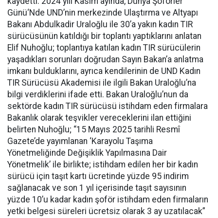
kaydetti. 2024 yılı Kasım ayında, Dünya Şoförler
Günü‘Nde UND’nin merkezinde Ulaştırma ve Altyapı
Bakanı Abdulkadir Uraloğlu ile 30’a yakın kadın TIR
sürücüsünün katıldığı bir toplantı yaptıklarını anlatan
Elif Nuhoğlu; toplantıya katılan kadın TIR sürücülerin
yaşadıkları sorunları doğrudan Sayın Bakan’a anlatma
imkanı bulduklarını, ayrıca kendilerinin de UND Kadın
TIR Sürücüsü Akademisi ile ilgili Bakan Uraloğlu’na
bilgi verdiklerini ifade etti. Bakan Uraloğlu’nun da
sektörde kadın TIR sürücüsü istihdam eden firmalara
Bakanlık olarak teşvikler vereceklerini ilan ettiğini
belirten Nuhoğlu; “15 Mayıs 2025 tarihli Resmî
Gazete’de yayımlanan ‘Karayolu Taşıma
Yönetmeliğinde Değişiklik Yapılmasına Dair
Yönetmelik’ ile birlikte; istihdam edilen her bir kadın
sürücü için taşıt kartı ücretinde yüzde 95 indirim
sağlanacak ve son 1 yıl içerisinde taşıt sayısının
yüzde 10’u kadar kadın şoför istihdam eden firmaların
yetki belgesi süreleri ücretsiz olarak 3 ay uzatılacak”