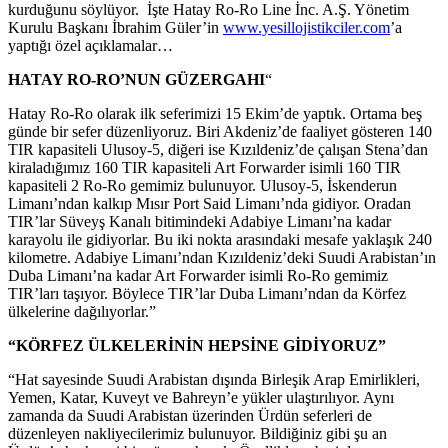
kurduğunu söylüyor. İşte Hatay Ro-Ro Line İnc. A.Ş. Yönetim
Kurulu Başkanı İbrahim Güler’in
www.yesillojistikciler.com
’a
yaptığı özel açıklamalar…
HATAY RO-RO’NUN GÜZERGAHI
“
Hatay Ro-Ro olarak ilk seferimizi 15 Ekim’de yaptık. Ortama beş
günde bir sefer düzenliyoruz. Biri Akdeniz’de faaliyet gösteren 140
TIR kapasiteli Ulusoy-5, diğeri ise Kızıldeniz’de çalışan Stena’dan
kiraladığımız 160 TIR kapasiteli Art Forwarder isimli 160 TIR
kapasiteli 2 Ro-Ro gemimiz bulunuyor. Ulusoy-5, İskenderun
Limanı’ndan kalkıp Mısır Port Said Limanı’nda gidiyor. Oradan
TIR’lar Süveyş Kanalı bitimindeki Adabiye Limanı’na kadar
karayolu ile gidiyorlar. Bu iki nokta arasındaki mesafe yaklaşık 240
kilometre. Adabiye Limanı’ndan Kızıldeniz’deki Suudi Arabistan’ın
Duba Limanı’na kadar Art Forwarder isimli Ro-Ro gemimiz
TIR’ları taşıyor. Böylece TIR’lar Duba Limanı’ndan da Körfez
ülkelerine dağılıyorlar.”
“KÖRFEZ ÜLKELERİNİN HEPSİNE GİDİYORUZ”
“Hat sayesinde Suudi Arabistan dışında Birleşik Arap Emirlikleri,
Yemen, Katar, Kuveyt ve Bahreyn’e yükler ulaştırılıyor. Aynı
zamanda da Suudi Arabistan üzerinden Ürdün seferleri de
düzenleyen nakliyecilerimiz bulunuyor. Bildiğiniz gibi şu an