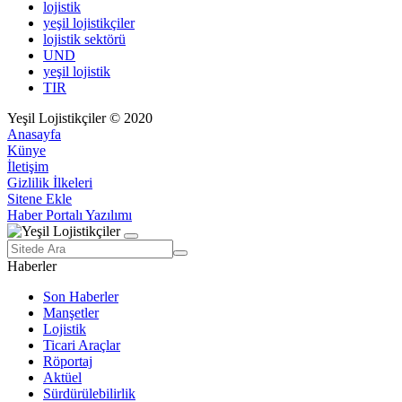
lojistik
yeşil lojistikçiler
lojistik sektörü
UND
yeşil lojistik
TIR
Yeşil Lojistikçiler © 2020
Anasayfa
Künye
İletişim
Gizlilik İlkeleri
Sitene Ekle
Haber Portalı Yazılımı
Haberler
Son Haberler
Manşetler
Lojistik
Ticari Araçlar
Röportaj
Aktüel
Sürdürülebilirlik