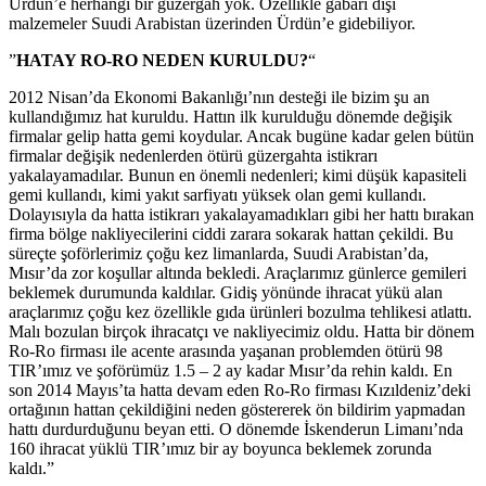
Ürdün’e herhangi bir güzergah yok. Özellikle gabari dışı
malzemeler Suudi Arabistan üzerinden Ürdün’e gidebiliyor.
”
HATAY RO-RO NEDEN KURULDU?
“
2012 Nisan’da Ekonomi Bakanlığı’nın desteği ile bizim şu an
kullandığımız hat kuruldu. Hattın ilk kurulduğu dönemde değişik
firmalar gelip hatta gemi koydular. Ancak bugüne kadar gelen bütün
firmalar değişik nedenlerden ötürü güzergahta istikrarı
yakalayamadılar. Bunun en önemli nedenleri; kimi düşük kapasiteli
gemi kullandı, kimi yakıt sarfiyatı yüksek olan gemi kullandı.
Dolayısıyla da hatta istikrarı yakalayamadıkları gibi her hattı bırakan
firma bölge nakliyecilerini ciddi zarara sokarak hattan çekildi. Bu
süreçte şoförlerimiz çoğu kez limanlarda, Suudi Arabistan’da,
Mısır’da zor koşullar altında bekledi. Araçlarımız günlerce gemileri
beklemek durumunda kaldılar. Gidiş yönünde ihracat yükü alan
araçlarımız çoğu kez özellikle gıda ürünleri bozulma tehlikesi atlattı.
Malı bozulan birçok ihracatçı ve nakliyecimiz oldu. Hatta bir dönem
Ro-Ro firması ile acente arasında yaşanan problemden ötürü 98
TIR’ımız ve şoförümüz 1.5 – 2 ay kadar Mısır’da rehin kaldı. En
son 2014 Mayıs’ta hatta devam eden Ro-Ro firması Kızıldeniz’deki
ortağının hattan çekildiğini neden göstererek ön bildirim yapmadan
hattı durdurduğunu beyan etti. O dönemde İskenderun Limanı’nda
160 ihracat yüklü TIR’ımız bir ay boyunca beklemek zorunda
kaldı.”