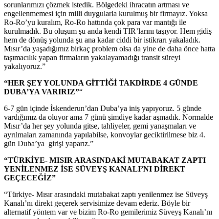
sorunlarımızı çözmek istedik. Bölgedeki ihracatın artması ve
engellenmemesi için milli duygularla kurulmuş bir firmayız. Yoksa
Ro-Ro’yu kuralım, Ro-Ro hattında çok para var mantığı ile
kurulmadık. Bu oluşum şu anda kendi TIR’larını taşıyor. Hem gidiş
hem de dönüş yolunda şu ana kadar ciddi bir istikrarı yakaladık.
Mısır’da yaşadığımız birkaç problem olsa da yine de daha önce hatta
taşımacılık yapan firmaların yakalayamadığı transit süreyi
yakalıyoruz.”
“HER ŞEY YOLUNDA GİTTİĞİ TAKDİRDE 4 GÜNDE
DUBA’YA VARIRIZ”
“
6-7 gün içinde İskenderun’dan Duba’ya iniş yapıyoruz. 5 günde
vardığımız da oluyor ama 7 günü şimdiye kadar aşmadık. Normalde
Mısır’da her şey yolunda gitse, tahliyeler, gemi yanaşmaları ve
ayrılmaları zamanında yapılabilse, konvoylar geciktirilmese biz 4.
gün Duba’ya girişi yaparız.”
“TÜRKİYE- MISIR ARASINDAKİ MUTABAKAT ZAPTI
YENİLENMEZ İSE SÜVEYŞ KANALI’NI DİREKT
GEÇECEĞİZ”
“Türkiye- Mısır arasındaki mutabakat zaptı yenilenmez ise Süveyş
Kanalı’nı direkt geçerek servisimize devam ederiz. Böyle bir
alternatif yöntem var ve bizim Ro-Ro gemilerimiz Süveyş Kanalı’nı