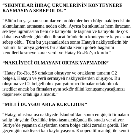
“SIKINTILAR İHRAÇ ÜRÜNLERİNİN KONTEYNERE
KAYMASINA SEBEP OLDU”
“Bütün bu yaşanan sıkıntılar ve problemler hem bölge nakliyecisinin
sıkıntılarının artmasına neden oldu. Ayrıca bu sıkıntılar hem ihracatın
sekteye uğramasına hem de karayolu ile taşınan ve karayolu ile çok
daha kısa sürede gidebilen ihracat ürünlerinin konteynere kaymasına
sebep oldu. Tüm bu yaşananlardan sonra Hataylı nakliyecilerin bir
bölümü bir araya gelerek bir anlamda kendi göbek bağlarını
kendileri kesmeye karar verdi ve Hatay Ro-Ro’yu kurdu.”
“NAKLİYECİ OLMAYANI ORTAK YAPMADIK”
“Hatay Ro-Ro, 55 ortaktan oluşuyor ve ortakların tamamı C2
belgeli, Hataylı ve yerli sermayeli nakliyecilerden oluşuyor. Bu
oluşuma ve C2 belgeli olmayan yatırımcı firmalar ortak olmak
istediler ancak bu firmaları aynı sektör dilini konuşamayacağımızı
düşünerek ortaklığa almadık.”
“MİLLİ DUYGULARLA KURULDUK”
“Hatay, uluslararası nakliyede İstanbul’dan sonra en güçlü firmalara
sahip bir şehir. Özellikle frigo taşımacılığında ilk sırada yer alıyor.
Suriye’de yaşanan olaylardan sonra bölge ciddi zararlar gördü. Her
geçen gün nakliyeci kan kaybı yaşıyor. Kooperatif mantığı ile kendi