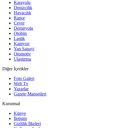
Karayolu
Denizcilik
Havacılık
Rapor
Çevre
Demiryolu
Otobüs
Lastik
Kamyon
Yan Sanayi
Otomotiv
Ulaştırma
Diğer İçerikler
Foto Galeri
Web Tv
Yazarlar
Gazete Manşetleri
Kurumsal
Künye
İletişim
Gizlilik İlkeleri