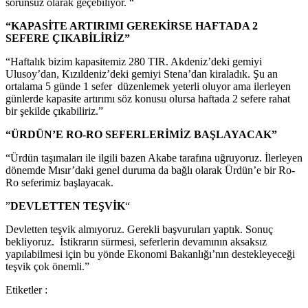
sorunsuz olarak geçebiliyor. “
“KAPASİTE ARTIRIMI GEREKİRSE HAFTADA 2
SEFERE ÇIKABİLİRİZ”
“Haftalık bizim kapasitemiz 280 TIR. Akdeniz’deki gemiyi
Ulusoy’dan, Kızıldeniz’deki gemiyi Stena’dan kiraladık. Şu an
ortalama 5 günde 1 sefer düzenlemek yeterli oluyor ama ilerleyen
günlerde kapasite artırımı söz konusu olursa haftada 2 sefere rahat
bir şekilde çıkabiliriz.”
“ÜRDÜN’E RO-RO SEFERLERİMİZ BAŞLAYACAK”
“Ürdün taşımaları ile ilgili bazen Akabe tarafına uğruyoruz. İlerleyen
dönemde Mısır’daki genel duruma da bağlı olarak Ürdün’e bir Ro-
Ro seferimiz başlayacak.
”
DEVLETTEN TEŞVİK
“
Devletten teşvik almıyoruz. Gerekli başvuruları yaptık. Sonuç
bekliyoruz. İstikrarın sürmesi, seferlerin devamının aksaksız
yapılabilmesi için bu yönde Ekonomi Bakanlığı’nın destekleyeceği
teşvik çok önemli.”
Etiketler :