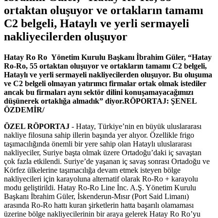
ortaktan oluşuyor ve ortakların tamamı
C2 belgeli, Hataylı ve yerli sermayeli
nakliyecilerden oluşuyor
Hatay Ro Ro
Yönetim Kurulu Başkanı
İbrahim Güler
, “
Hatay
Ro-Ro, 55 ortaktan oluşuyor ve ortakların tamamı C2 belgeli,
Hataylı ve yerli sermayeli nakliyecilerden oluşuyor. Bu oluşuma
ve C2 belgeli olmayan yatırımcı firmalar ortak olmak istediler
ancak bu firmaları aynı sektör dilini konuşamayacağımızı
düşünerek ortaklığa almadık” diyor.
RÖPORTAJ: ŞENEL
ÖZDEMİR/
ÖZEL RÖPORTAJ
- Hatay, Türkiye’nin en büyük uluslararası
nakliye filosuna sahip illerin başında yer alıyor. Özellikle frigo
taşımacılığında önemli bir yere sahip olan Hataylı uluslararası
nakliyeciler, Suriye başta olmak üzere Ortadoğu’daki iç savaştan
çok fazla etkilendi. Suriye’de yaşanan iç savaş sonrası Ortadoğu ve
Körfez ülkelerine taşımacılığa devam etmek isteyen bölge
nakliyecileri için karayoluna alternatif olarak Ro-Ro + karayolu
modu geliştirildi. Hatay Ro-Ro Line İnc. A.Ş. Yönetim Kurulu
Başkanı İbrahim Güler, İskenderun-Mısır (Port Said Limanı)
arasında Ro-Ro hattı kuran şirketlerin hatta başarılı olamaması
üzerine bölge nakliyecilerinin bir araya gelerek Hatay Ro Ro’yu