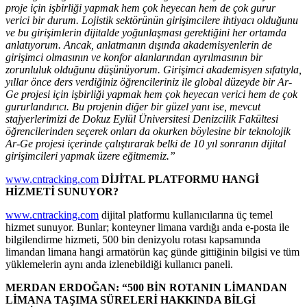
proje için işbirliği yapmak hem çok heyecan hem de çok gurur
verici bir durum. Lojistik sektörünün girişimcilere ihtiyacı olduğunu
ve bu girişimlerin dijitalde yoğunlaşması gerektiğini her ortamda
anlatıyorum. Ancak, anlatmanın dışında akademisyenlerin de
girişimci olmasının ve konfor alanlarından ayrılmasının bir
zorunluluk olduğunu düşünüyorum. Girişimci akademisyen sıfatıyla,
yıllar önce ders verdiğiniz öğrencileriniz ile global düzeyde bir Ar-
Ge projesi için işbirliği yapmak hem çok heyecan verici hem de çok
gururlandırıcı. Bu projenin diğer bir güzel yanı ise, mevcut
stajyerlerimizi de Dokuz Eylül Üniversitesi Denizcilik Fakültesi
öğrencilerinden seçerek onları da okurken böylesine bir teknolojik
Ar-Ge projesi içerinde çalıştırarak belki de 10 yıl sonranın dijital
girişimcileri yapmak üzere eğitmemiz.”
www.cntracking.com
DİJİTAL PLATFORMU HANGİ
HİZMETİ SUNUYOR?
www.cntracking.com
dijital platformu kullanıcılarına üç temel
hizmet sunuyor. Bunlar; konteyner limana vardığı anda e-posta ile
bilgilendirme hizmeti, 500 bin denizyolu rotası kapsamında
limandan limana hangi armatörün kaç günde gittiğinin bilgisi ve tüm
yüklemelerin aynı anda izlenebildiği kullanıcı paneli.
MERDAN ERDOĞAN: “500 BİN ROTANIN LİMANDAN
LİMANA TAŞIMA SÜRELERİ HAKKINDA BİLGİ