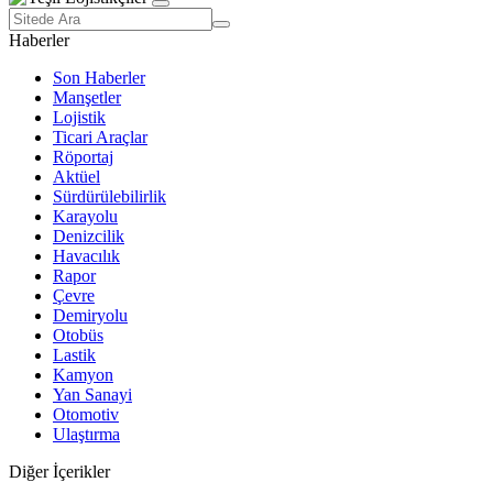
Haberler
Son Haberler
Manşetler
Lojistik
Ticari Araçlar
Röportaj
Aktüel
Sürdürülebilirlik
Karayolu
Denizcilik
Havacılık
Rapor
Çevre
Demiryolu
Otobüs
Lastik
Kamyon
Yan Sanayi
Otomotiv
Ulaştırma
Diğer İçerikler