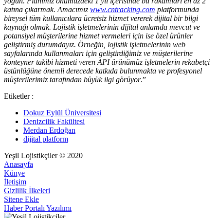
yoğun. Planımız önümüzdeki 1 yıl içerisinde bu rakamları en az 2
katına çıkarmak. Amacımız
www.cntracking.com
platformunda
bireysel tüm kullanıcılara ücretsiz hizmet vererek dijital bir bilgi
kaynağı olmak. Lojistik işletmelerinin dijital anlamda mevcut ve
potansiyel müşterilerine hizmet vermeleri için ise özel ürünler
geliştirmiş durumdayız. Örneğin, lojistik işletmelerinin web
sayfalarında kullanmaları için geliştirdiğimiz ve müşterilerine
konteyner takibi hizmeti veren API ürünümüz işletmelerin rekabetçi
üstünlüğüne önemli derecede katkıda bulunmakta ve profesyonel
müşterilerimiz tarafından büyük ilgi görüyor
.”
Etiketler :
Dokuz Eylül Üniversitesi
Denizcilik Fakültesi
Merdan Erdoğan
dijital platform
Yeşil Lojistikçiler © 2020
Anasayfa
Künye
İletişim
Gizlilik İlkeleri
Sitene Ekle
Haber Portalı Yazılımı