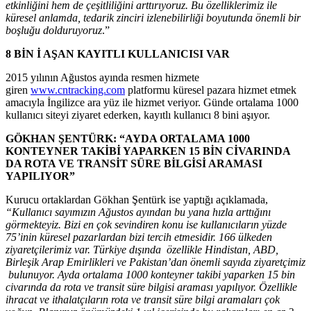
etkinliğini hem de çeşitliliğini arttırıyoruz. Bu özelliklerimiz ile
küresel anlamda, tedarik zinciri izlenebilirliği boyutunda önemli bir
boşluğu dolduruyoruz
.”
8 BİN İ AŞAN KAYITLI KULLANICISI VAR
2015 yılının Ağustos ayında resmen hizmete
giren
www.cntracking.com
platformu küresel pazara hizmet etmek
amacıyla İngilizce ara yüz ile hizmet veriyor. Günde ortalama 1000
kullanıcı siteyi ziyaret ederken, kayıtlı kullanıcı 8 bini aşıyor.
GÖKHAN ŞENTÜRK: “AYDA ORTALAMA 1000
KONTEYNER TAKİBİ YAPARKEN 15 BİN CİVARINDA
DA ROTA VE TRANSİT SÜRE BİLGİSİ ARAMASI
YAPILIYOR”
Kurucu ortaklardan Gökhan Şentürk ise yaptığı açıklamada,
“Kullanıcı sayımızın Ağustos ayından bu yana hızla arttığını
görmekteyiz. Bizi en çok sevindiren konu ise kullanıcıların yüzde
75’inin küresel pazarlardan bizi tercih etmesidir. 166 ülkeden
ziyaretçilerimiz var. Türkiye dışında özellikle Hindistan, ABD,
Birleşik Arap Emirlikleri ve Pakistan’dan önemli sayıda ziyaretçimiz
bulunuyor. Ayda ortalama 1000 konteyner takibi yaparken 15 bin
civarında da rota ve transit süre bilgisi araması yapılıyor. Özellikle
ihracat ve ithalatçıların rota ve transit süre bilgi aramaları çok