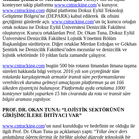
konteyner takip platformu
www.cntracking.com
’u kuruyor.
www.cntracking.com
dijital platformu Dokuz Eylül Teknoloji
Geliştirme Bölgesi’ne (DEPARK) kabul edilerek ilk ofisini
geçtiğimiz günlerde açtı.
www.cntracking.com
‘un üç kurucu ortağın
ortak noktası ise Dokuz Eylül Üniversitesi Denizcilik Fakültesi
oluşturuyor. Kurucu ortaklardan Prof. Dr. Okan Tuna, Dokuz Eylül
Üniversitesi Denizcilik Fakültesi Lojistik Yönetimi Bölüm
Başkanlığını sürdürüyor. Diğer ortaklar Merdan Erdoğan ve Gökhan
Şentürk ise Denizcilik Fakültesi’nden mezunlar ve denizcilik ve
lojistik sektöründe 10 yıldan fazla zamandır çalışıyor.
www.cntracking.com
bugün 500 bin rotanın limandan limana taşıma
süreleri hakkında bilgi veriyor.
2016 yılı son çeyreğinde tüm
rotalarda karşılaştırmalı armatör transit süre performanslarını
verebilecek duruma gelmeyi amaçlayan platformun şu an 166
ülkeden ziyaretçisi bulunuyor. Platformda ayda ortalama 1000
konteyner takibi yaparken 15 bin civarında da rota ve transit süre
bilgisi araması yapılıyor.
PROF. DR. OKAN TUNA: “LOJİSTİK SEKTÖRÜNÜN
GİRİŞİMCİLERE İHTİYACI VAR”
www.cntracking.com
‘un nasıl kurulduğu ve hedefinin ne olduğu ile
ilgili Prof. Dr. Okan Tuna şu açıklamayı yaptı: “
Yıllar önce ders
anlattığınız öğrencileriniz ile birlikte global düzeyde teknolojik bir