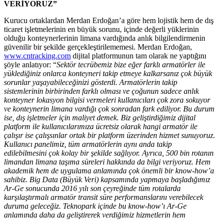
VERİYORUZ”
Kurucu ortaklardan Merdan Erdoğan’a göre hem lojistik hem de dış
ticaret işletmelerinin en büyük sorunu, içinde değerli yüklerinin
olduğu konteynerlerinin limana vardığında anlık bilgilendirmenin
güvenilir bir şekilde gerçekleştirilememesi. Merdan Erdoğan,
www.cntracking.com
dijital platformunun tam olarak ne yaptığını
şöyle anlatıyor: “
Sektör tecrübemiz bize eğer farklı armatörler ile
yüklediğiniz onlarca konteyneri takip etmeye kalkarsanız çok büyük
sorunlar yaşayabileceğinizi gösterdi. Armatörlerin takip
sistemlerinin birbirinden farklı olması ve çoğunun sadece anlık
konteyner lokasyon bilgisi vermeleri kullanıcıları çok zora sokuyor
ve konteynerin limana vardığı çok sonradan fark ediliyor. Bu durum
ise, dış işletmeler için maliyet demek. Biz geliştirdiğimiz dijital
platform ile kullanıcılarımıza ücretsiz olarak hangi armatör ile
çalışır ise çalışsınlar ortak bir platform üzerinden hizmet sunuyoruz.
Kullanıcı panelimiz, tüm armatörlerin aynı anda takip
edilebilmesini çok kolay bir şekilde sağlıyor. Ayrıca, 500 bin rotanın
limandan limana taşıma süreleri hakkında da bilgi veriyoruz. Hem
akademik hem de uygulama anlamında çok önemli bir know-how’a
sahibiz. Big Data (Büyük Veri) kapsamında yapmaya başladığımız
Ar-Ge sonucunda 2016 yılı son çeyreğinde tüm rotalarda
karşılaştırmalı armatör transit süre performanslarını verebilecek
duruma geleceğiz. Teknopark içinde bu know-how’ı Ar-Ge
anlamında daha da geliştirerek verdiğimiz hizmetlerin hem