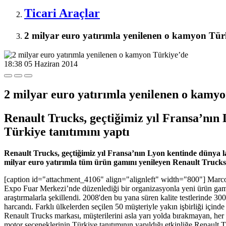
Ticari Araçlar
2 milyar euro yatırımla yenilenen o kamyon Tür
18:38
05 Haziran 2014
2 milyar euro yatırımla yenilenen o kamy
Renault Trucks, geçtiğimiz yıl Fransa’nın
Türkiye tanıtımını yaptı
R
enault Trucks, geçtiğimiz yıl Fransa’nın Lyon kentinde dünya l
milyar euro yatırımla tüm ürün gamını yenileyen Renault Trucks’
[caption id="attachment_4106" align="alignleft" width="800"]
Marco
Expo Fuar Merkezi’nde düzenlediği bir organizasyonla yeni ürün gamıyl
araştırmalarla şekillendi. 2008'den bu yana süren kalite testlerinde 3
harcandı. Farklı ülkelerden seçilen 50 müşteriyle yakın işbirliği içinde
Renault Trucks markası, müşterilerini asla yarı yolda bırakmayan, her
motor seçeneklerinin Türkiye tanıtımının yapıldığı etkinliğe Rena