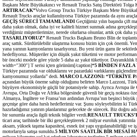
Başkanı Mete Büyükakıncı ve Renault Trucks Satış Direktörü Tolga 
ARTIRACAK”
Volvo Group Trucks Türkiye Başkanı Mete Büyükakıncı
Renault Trucks araçlar kullanılıyorsa Türkiye pazarında da aynı araçla
GEÇİŞ SÜRECİ TAMAMLANDI
Geçtiğimiz yılın başında çift m
daha yakın olmak, daha iyi ve kaliteli hizmet sunmak adına gerçekleşti
verdiğimiz müşterilerimize, nerede olurlarsa olsunlar, artık çok daha
TASARLIYORUZ”
Renault Trucks Başkanı Bruno Blin de toplantıda
araç sattık. Sürdürülebilir ulaştırma konusu bizim için çok önemli. Y
yana yarının kamyonlarını tasarlıyoruz. Bu yeni ürün gamı ile sektörde
hedefliyoruz. Müşteriler için düşük yakıt tüketimi ve motor performan
bir önceki modele göre yüzde 5 daha az yakıt tüketiyor. Dayanıklılık
width="300"]
T serisi içten görünüm[/caption]
“5 BİNDEN FAZL
Türkiye pazarında var olduklarını ve pazardaki varlıklarını güçlendi
kamyonumuz yollarda” dedi.
MARCO LAZZONI: “TÜRKİYE P
açısından büyük öneme sahip olduğunu belirten Marco Lazzoni, Türkiye
büyüyen ekonomisiyle güçlü bir potansiyele sahip. Ayrıca Avrupa ile
Avrupa, Orta Doğu ve Afrika bölgesinde güvenli bir geçiş noktası özel
Almanya, İngiltere ve Fransa’nın ardından Avrupa’nın beşinci büyük
geçmişe göre daha hırslı hedeflerimiz var. Şunu söyleyebilirim ki Tü
hazırladığımız yatırım planlarımız gelecekte de sürecek. Biz doğru a
bir sunumla araçla ilgili teknik bilgiler verdi.
RENAULT TRUCKS’I
ticari araç tarihinde bir ilki gerçekleştirerek 2 milyar euroluk yatır
aksam, yüksek taşıma kapasitesi, esnek üst yapı uygulanabilirliği ve i
motorlarıyla satışa sunuldu.
5 MİLYON SAATLİK BİR MESAİ 
milyon kilometre yol kat ederken laboratuar testlerine 5 milyon saatl