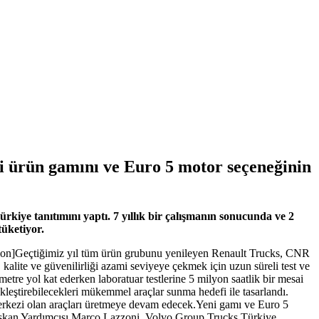
ni ürün gamını ve Euro 5 motor seçeneğinin
kiye tanıtımını yaptı. 7 yıllık bir çalışmanın sonucunda ve 2
tüketiyor.
ion]
Geçtiğimiz yıl tüm ürün grubunu yenileyen Renault Trucks, CNR
alite ve güvenilirliği azami seviyeye çekmek için uzun süreli test ve
etre yol kat ederken laboratuar testlerine 5 milyon saatlik bir mesai
çekleştirebilecekleri mükemmel araçlar sunma hedefi ile tasarlandı.
 merkezi olan araçları üretmeye devam edecek.Yeni gamı ve Euro 5
aşkan Yardımcısı Marco Lazzoni, Volvo Group Trucks Türkiye