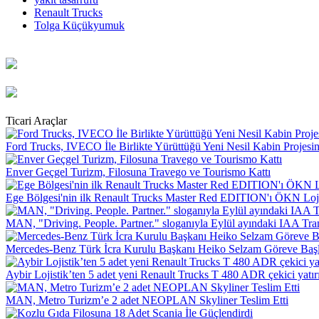
Renault Trucks
Tolga Küçükyumuk
Ticari Araçlar
Ford Trucks, IVECO İle Birlikte Yürüttüğü Yeni Nesil Kabin Projesin
Enver Geçgel Turizm, Filosuna Travego ve Tourismo Kattı
Ege Bölgesi'nin ilk Renault Trucks Master Red EDITION'ı ÖKN Lojist
MAN, "Driving. People. Partner." sloganıyla Eylül ayındaki IAA Tra
Mercedes-Benz Türk İcra Kurulu Başkanı Heiko Selzam Göreve Baş
Aybir Lojistik’ten 5 adet yeni Renault Trucks T 480 ADR çekici yatır
MAN, Metro Turizm’e 2 adet NEOPLAN Skyliner Teslim Etti