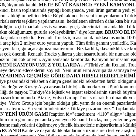
Küçükyumuk katıldı.
METE BÜYÜKAKINCI: “YENİ KAMYONLA
, basın toplantısında yaptığı konuşmada, yeni ürün gamının yedi yıllık
rın satıldığını belirten Mete Büyükakıncı, bu yeni kamyonlarının Türkiye
arkalı servis teşkilatı yapılanmasını, hedeflenen süreden daha kısa bir 
rdiğimiz çift markalı servis yapısına geçiş sürecimizi tamamladık. Türk
 yakın olduğumuzu gururla söyleyebilirim” diye konuştu.
BRUNO BLIN
 şunları söyledi: “Renault Trucks için asıl odak noktası insandır. 100’d
eni araç için 2 milyar euro yatırım yaptık. Tüm ürün gamını yeniledik.
 yeni bir çığır açacağımıza inanıyorum. Biz karlılık, dayanıklılık ve kon
sı çok önemli. Renault Trucks yıllarca yakıt tasarrufunda bir numara o
 bizim için çok önemli. Aynı zamanda konfor da. Kamyon bir insanın işin
A YENİ KAMYONUMUZ YOLLARDA…”
Türkiye’nin Renault Truck
rmeye devam edeceklerini söyledi. Yeni ürünlerini Avrupa’da satmaya baş
AZARINDA GEÇMİŞE GÖRE DAHA HIRSLI HEDEFLERİMİ
 pazarındaki rekabetin dünya genelindeki rekabetten farklı olduğunu s
 Ortadoğu ve Kuzey Asya arasında bir lojistik merkez ve köprü konumun
liği de taşıyor. Türkiye’de lojistik ve inşaat sektörlerinin sürekli b
 pazarı konumunda. Biz de, Volvo Group Trucks olarak bu dinamik ve 
rkiye, Volvo Group için bugün olduğu gibi yarın da en önemli pazarlar
dımlar atıyoruz. En yeni ürünlerimizle Türkiye pazarındayız.” Toplantı
N YENİ ÜRÜN GAMI
[caption id="attachment_4110" align="alignr
ımla tüm ürün gamını aynı anda yenileyen Renault Trucks, müşterilerine y
şletme maliyetlerini düşürmeye yönelik hizmetlerle müşterilerinin kârlıl
HARCANDI
Kalite ve dayanıklılık alanlarında uzun süreli test ve araştı
ik bir mesai harcandı. Yeni ürün gamında konfora da özel önem verildi ve