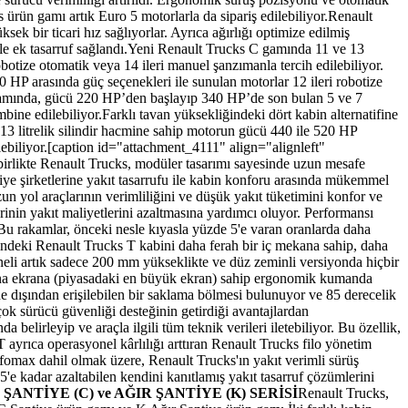
ürün gamı artık Euro 5 motorlarla da sipariş edilebiliyor.Renault
sek bir ticari hız sağlıyorlar. Ayrıca ağırlığı optimize edilmiş
lerle ek tasarruf sağlandı.Yeni Renault Trucks C gamında 11 ve 13
obotize otomatik veya 14 ileri manuel şanzımanla tercih edilebiliyor.
20 HP arasında güç seçenekleri ile sunulan motorlar 12 ileri robotize
D gamında, gücü 220 HP’den başlayıp 340 HP’de son bulan 5 ve 7
bine edilebiliyor.Farklı tavan yüksekliğindeki dört kabin alternatifine
 13 litrelik silindir hacmine sahip motorun gücü 440 ile 520 HP
ilebiliyor.[caption id="attachment_4111" align="alignleft"
irlikte Renault Trucks, modüler tasarımı sayesinde uzun mesafe
iye şirketlerine yakıt tasarrufu ile kabin konforu arasında mükemmel
zun yol araçlarının verimliliğini ve düşük yakıt tüketimini konfor ve
rinin yakıt maliyetlerini azaltmasına yardımcı oluyor. Performansı
 Bu rakamlar, önceki nesle kıyasla yüzde 5'e varan oranlarda daha
indeki Renault Trucks T kabini daha ferah bir iç mekana sahip, daha
tüneli artık sadece 200 mm yükseklikte ve düz zeminli versiyonda hiçbir
ana ekrana (piyasadaki en büyük ekran) sahip ergonomik kumanda
dışından erişilebilen bir saklama bölmesi bulunuyor ve 85 derecelik
ok sürücü güvenliği desteğinin getirdiği avantajlardan
elirleyip ve araçla ilgili tüm teknik verileri iletebiliyor. Bu özellik,
 ayrıca operasyonel kârlılığı arttıran Renault Trucks filo yönetim
Infomax dahil olmak üzere, Renault Trucks'ın yakıt verimli sürüş
5'e kadar azaltabilen kendini kanıtlamış yakıt tasarruf çözümlerini
ANTİYE (C) ve AĞIR ŞANTİYE (K) SERİSİ
Renault Trucks,