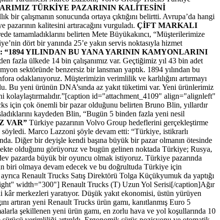
RIMIZ TÜRKİYE PAZARININ KALİTESİNİ
 bir çalışmanın sonucunda ortaya çıktığını belirtti. Avrupa’da hangi
 pazarının kalitesini artıracağını vurguladı.
ÇİFT MARKALI
sürede tamamladıklarını belirten Mete Büyükakıncı, “Müşterilerimize
iye’nin dört bir yanında 25’e yakın servis noktasıyla hizmet
: “1894 YILINDAN BU YANA YARININ KAMYONLARINI
en fazla ülkede 14 bin çalışanımız var. Geçtiğimiz yıl 43 bin adet
 Kamyon sektöründe benzersiz bir lansman yaptık. 1894 yılından bu
fora odaklanıyoruz. Müşterimizin verimlilik ve karlılığını artırmayı
ldu. Bu yeni ürünün DNA’sında az yakıt tüketimi var. Yeni ürünlerimiz
i kolaylaştırmalıdır.”[caption id="attachment_4109" align="alignleft"
s için çok önemli bir pazar olduğunu belirten Bruno Blin, yıllardır
ladıklarını kaydeden Blin, “Bugün 5 binden fazla yeni nesil
Z VAR”
Türkiye pazarının Volvo Group hedeflerini gerçekleştirme
öyledi. Marco Lazzoni şöyle devam etti: “Türkiye, istikrarlı
da. Diğer bir deyişle kendi başına büyük bir pazar olmanın ötesinde
üyümekte olduğunu görüyoruz ve bugün gelinen noktada Türkiye; Rusya,
dev pazarda büyük bir oyuncu olmak istiyoruz. Türkiye pazarında
dan biri olmaya devam edecek ve bu doğrultuda Türkiye için
da ayrıca Renault Trucks Satış Direktörü Tolga Küçükyumuk da yaptığı
ight" width="300"]
Renault Trucks (T) Uzun Yol Serisi[/caption]Ağır
eni kâr merkezleri yaratıyor. Düşük yakıt ekonomisi, üstün yürüyen
ığını artıran yeni Renault Trucks ürün gamı, kanıtlanmış Euro 5
rmalarla şekillenen yeni ürün gamı, en zorlu hava ve yol koşullarında 10
 sürücü verimliliği artırıldı. Ergonomik sürüş pozisyonu ve otomatik