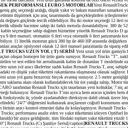
SEK PERFORMANSLI E
URO 5 MOTORLAR
Yeni RenaultTrucks 
 geniş güç seçeneği aralığı, düşük yakıt ve bakım masrafları sunarken yük
üketimini düşürmek için araç tasarımında da gerçekleştirilen iyileştirme
nda değişen güçlerde tercih edilebiliyor. Bu iki motor seçeneği 12 ileri r
lik silindir hacmine sahip iki farklı motorla donatılabiliyor. 380 ile 5
rklı kabin seçeneğine sahip dağıtım hizmetine yönelik Renault Trucks 
ya 9 ileri manuel, otomatize 6 ileri veya otomatik 6 ileri şanzımanla kom
ebiliyor. 11 litrelik motorun gücü 380 hp ile 460 HP arasında değişirken
atılan araçlar opsiyonel olarak 12 ileri manuel şanzımanla da sipariş ed
T TRUCKS UZUN YOL ( T) SERİSİ
Yeni uzun yol ürün gamıyla b
r araçtan oluşan homojen bir ürün gamı sunuyor. Renault Trucks "T”, nakl
ştirilen ve test edilen bir aerodinamik kabin ile donatılan T modelinde u
en uzun yol aracı ilkelerine sadık kalan Renault Trucks T, araç sahiple
asadaki en düşük yakıt tüketimi rakamlarına ulaşmasına olanak sağlıyor.
eni uzun yol gamı benzersiz birçok avantaj sunuyor. 2.5 metre genişliğ
kstra saklama alanı olarak kullanılabilecek bir üst yatağa sahip. Motor 
RO tarafından Renault Trucks için tasarlanan yeni koltuklar, 7 inç 
ği bulunuyor. Renault Trucks T’nin ayrıca hem aracın içinden hem de 
çok fonksiyonlu üç yönde ayarlanabilen direksiyon dahil olmak üzere birç
indeki ‘24/7’ düğmesini kullanarak araçlarının coğrafi konumunu anında b
birinin aracı kontrol etmesini daha da kolaylaştırıyor. Renault Trucks T
t Trucks; performansı analiz eden ve yakıt tüketimini izleyen Optifuel 
anıldı) bir araya geldiğinde, tüm filodaki toplam yakıt tüketimi yüzde 1
00"]
Renault Trucks (C) Şantiye Serisi[/caption]
RENAULT TRUCKS Ş