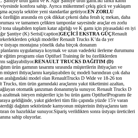
: C Şantiye ürün gamı ve K Ağır Şantiye ürün gamı.İki farklı kabin
 seviyesinde konfora sahip. Ayrıca mükemmel çekiş gücü ve yaklaşım
ma açısıyla sektöre yeni standartlar getiriyor.
EN ZORLU
özelliğin arasında en çok dikkat çekeni daha ferah iç mekan, daha
oruması ve tamamen çelikten tamponlar sayesinde araçlar en zorlu
tona ulaşabilen toplam katar ağırlığı ve K gamı için piyasadaki en iyi
ır Şantiye (K) Serisi[/caption]
GEÇİCİ EKSTRA GÜÇ
Renault
tekerleklerden çekişli modeller Renault Trucks K’da da yer
i ve üstyapı montajına yönelik daha birçok donanım
lişim planlarını uygulamaya koymak ve uzun vadedeki ilerleme durumunu
 eğitim programı olan Optifuel Training ile bu özelliklerden
ını sağlayabiliyor.
RENAULT TRUCKS DAĞITIM (D)
ıtım ürün gamının tasarımı sırasında müşterilerin ihtiyaçları ve
m müşteri ihtiyaçlarını karşılayabilen üç modeli barındıran çok daha
ton aralığındaki model olan RenaultTrucks D Wide ve 18-26 ton
t Trucks, tüm ürün gamındaki araçlarını yakıt tüketimini azaltan,
k sağlayan otomatik şanzıman donanımıyla sunuyor. Renault Trucks D
 da azaltmak isteyen müşteriler için bu ürün gamı OptifuelProgramı ile
r araya geldiğinde, yakıt giderleri tüm filo çapında yüzde 15'e varan
gösterdiği dağıtım sektöründe kamyonun müşterinin ihtiyaçlarını tam
ran ön hazırlıklar sunuyor.Sipariş verildikten sonra üstyapı üreticileri
anına sahip oluyorlar.