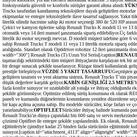
fonksiyonlarla güvenli ve konforlu sürüşler garanti altına alındı.
YÜK
Trucks tarafından kanıtlanmış teknolojilere dayalı geliştirilen motorlar
ekipmanlar ve entegre teknolojilerle ilave tasarruf sağlanıyor. Yakıt t
litrelik silindir hacmine sahip iki motor seçeneği 380 ile 520 HP arası
Çekici ve kamyon tiplerine sahip Renault Trucks K modeli 11 ve 13 litre
otomatik veya 14 ileri manuel şanzımanla sipariş edilebiliyor.Üç fa
litrelik iki motor seçeneği mevcut. D modeli müşteri talebine göre 6 ve
sahip Renault Trucks T modeli 11 veya 13 litrelik motorla sipariş edil
aralığında. Standart olarak Optidriver robotize 12 ileri şanzımanla don
width="300"]
Renault Trucks (T) Uzun Yol Serisi[/caption]
RENAUL
taşımacılığı sektöründeki tüm müşteri ihtiyaçlarını karşılayan tek bi
bir denge sunacak şekilde tasarlanıyor. Rüzgar tüneli kullanılarak geli
prestijle birleştiriyor.
YÜZDE 5 YAKIT TASARRUFU
Geçmişten gel
geliştiren tasarımı ve yeni aktarma sistemi, Renault Trucks T’nin piy
düşük değerlere karşılık geliyor.
KABİN GENİŞLİĞİ 2.5 METRE
Y
fazla konfor sunuyor ve uzatılabilir alt yatağa ve ihtiyaç olduğunda e
şekilde görünmüyor. Optimize edilmiş sürüş konumuna ek olarak RECA
paneli ve kumanda düğmelerinin konumlarını yeniden düzenleme seçene
bir kapı açılma açısına sahip. Bu modelde sürücüler, köşe farları ve 
yararlanabiliyor.
OPTIFLEET
Sürücüler ihtiyaç halinde kumanda panel
Renault Trucks'ın dünya çapındaki bin 600 satış ve servis merkezinden 
çözümü Optifleet ile entegre şekilde yapılandırıldı. Ek olarak, Renaul
eğitimleriyle (şimdiye kadar 25 binden fazla sürücünün eğitiminde kull
sunuyor.[caption id="attachment_4113" align="alignright" width="3