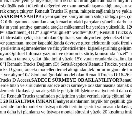
amak üzere yeni şantiye araçlarını iki farklı ürün gamı altında sunuyor
i,düşük yakıt tüketimi değerleri ve uzun mesafe taşımacılığı araçları
larak ortaya çıkıyor. Renault Trucks K gamı, rakipsiz sağlamlığı ve yaklaş
ASARIMA SAHİP
Bu yeni şantiye kamyonunun sahip olduğu pek çok 
C ürün gamında sunulan araç kenarlarındaki parçalara yönelik darbe k
cks’ın yeni şantiye gamında araçlar mükemmel bir yerden yükseklik, 120 
n id="attachment_4112" align="alignleft" width="300"]
Renault Trucks Ağ
i hidrostatik çekiş sistemi olan Optitrack sunuluyorken geleneksel tüm 
river şanzıman, motor kapatıldığında devreye giren elektronik park fren
erilerinin eğitmenlerine ve filo yöneticilerine, kişiselleştirilmiş ge
luyor.Optifuel Infomax yazılımı ve ekonomik sürüş konusunda "özel" bir
na imkan tanıyıp, yakıt tüketimini yüzde 15'e varan oranlarda azaltmalar
0"]
Renault Trucks Dağıtım (D) Serisi[/caption]Renault Trucks, yeni dağ
rucks D gamı, önceki modelleri temel aldığından,tek bir ürün gamı ile tü
el yer alıyor:10-18ton aralığındaki model olan RenaultTrucks D;16-26
tTrucks D Access.
SADECE SÜRMEYE ODAKLANILIYOR
Renaul
elerde tutan ve sürücülerin sadece aracı sürmeye odaklanmasına olana
lemlerini kolaylaştıracak şekilde geliştirildi.İşletme maliyetlerini daha
 ile Renault Trucks tarafından geliştirilen yakıt verimli sürüş eğitimi bi
E 20 KISALTMA İMKANI
Faaliyet alanlarının büyük bir çeşitlilik 
inde farklı model ve üstyapı üreticilerinin işlerini yapmasını kolaylaştı
arını daha iyi planlama ve üstyapı montaj süresini yüzde 20 kısaltma imk