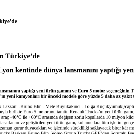
kiye’de
on Türkiye’de
 Lyon kentinde dünya lansmanını yaptığı ye
ansmanını yaptığı yeni ürün gamını ve Euro 5 motor seçeneğinin Tür
ın yeni kamyonları bir önceki modele göre yüzde 5 daha az yakıt 
 Lazzoni -Bruno Blin - Mete Büyükakıncı - Tolga Küçükyumuk[/capt
a birlikte Euro 5 motorunu tanıttı. Renault Trucks’ın yeni ürün gamı, k
00 araç -40°C ile +60°C arasında değişen zorlu koşullarda 10 milyon kilom
 tasarlanan ve geliştirilen yeni ürün gamı, kullanıcılara tüm işlerini ger
 zaman gurur duyacakları ve işlerinde sürekliliği sağlayacak birer kâr
ult Trucks Başkanı Bruno Blin, Volvo Group Trucks GEE’den Sorumlu B