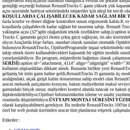
müşterilerin ihtiyaçlarını mümkün olduğunca verimli bir şekilde karşıl
genişliği seçeneği bulunan RenaultTrucks C gamı yüksek yük kapasites
açısı sayesinde hafriyat sektöründeki müşteriler için ideal bir tercih o
KOŞULLARDA ÇALIŞABİLECEK KADAR SAĞLAM BİR T
fazla konfor ve döner düğme kontrolleri sunan ergonomik kabin.K ve 
koşullarda çalışabilecek kadar sağlam bir tasarıma sahip. Renault Tru
yaklaşma açısı (32°)gibi olağanüstü teknik özelliklere sahip.[captio
Trucks C gamında geçici ekstra çekiş gücü sağlayan, ön aks üzerindek
alıyor.Araçlarda köşe farları, standart olarak sunulan otomatik Optid
bulunuyor.RenaultTrucks, OptifuelProgramıile inşaat sektöründeki müşt
takip etmek üzere kullanabilecekleri kapsamlı bir eğitim modülü sunu
yararlanılabiliyor. Bu program, müşterilerin bağımsız olarak çalışması
SERİSİ
[caption id="attachment_4114" align="alignright" width="30
kullanım alışkanlıkları dikkate alındı. Bununla birlikte yeni RenaultT
gelişmiş bir ürün gamı haline geldi.RenaultTrucks D gamında üç mod
aralığındaki, alçak girişli kabin donanımına sahip model olan Renaul
aracın mekanik parçalarını koruyan, bakım maliyetlerini makul seviy
gamındaki birçok unsur, maliyetleri kontrol altında tutacak ve bakım iş
ilişkilendirilebiliyor.Optifuel Infomaxtüketim izleme ve analiz yazılımı
oranlarda düşürülebiliyor.
ÜSTYAPI MONTAJ SÜRESİNİ YÜZD
olarak karşılayabilmesi gerekiyor. Bu nedenle RenaultTrucks 100'ün üzer
özel bir web portalı üzerinden aracın tüm planlarına erişerek çalışmal
Etiketler :
yakıt tasarrufu