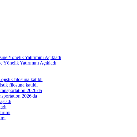
e Yönelik Yatırımını Açıkladı
ik filosuna katıldı
nsportation 2026'da
ladı
ımı