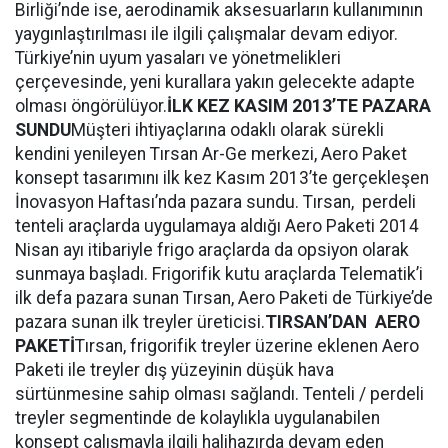
Birliği’nde ise, aerodinamik aksesuarların kullanımının
yaygınlaştırılması ile ilgili çalışmalar devam ediyor.
Türkiye’nin uyum yasaları ve yönetmelikleri
çerçevesinde, yeni kurallara yakın gelecekte adapte
olması öngörülüyor.
İLK KEZ KASIM 2013’TE PAZARA
SUNDU
Müşteri ihtiyaçlarına odaklı olarak sürekli
kendini yenileyen Tırsan Ar-Ge merkezi, Aero Paket
konsept tasarımını ilk kez Kasım 2013’te gerçekleşen
İnovasyon Haftası’nda pazara sundu. Tırsan, perdeli
tenteli araçlarda uygulamaya aldığı Aero Paketi 2014
Nisan ayı itibariyle frigo araçlarda da opsiyon olarak
sunmaya başladı. Frigorifik kutu araçlarda Telematik’i
ilk defa pazara sunan Tırsan, Aero Paketi de Türkiye’de
pazara sunan ilk treyler üreticisi.
TIRSAN’DAN AERO
PAKETİ
Tırsan, frigorifik treyler üzerine eklenen Aero
Paketi ile treyler dış yüzeyinin düşük hava
sürtünmesine sahip olması sağlandı. Tenteli / perdeli
treyler segmentinde de kolaylıkla uygulanabilen
konsept çalışmayla ilgili halihazırda devam eden