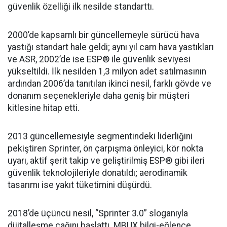
güvenlik özelliği ilk nesilde standarttı.
2000’de kapsamlı bir güncellemeyle sürücü hava
yastığı standart hale geldi; aynı yıl cam hava yastıkları
ve ASR, 2002’de ise ESP® ile güvenlik seviyesi
yükseltildi. İlk nesilden 1,3 milyon adet satılmasının
ardından 2006’da tanıtılan ikinci nesil, farklı gövde ve
donanım seçenekleriyle daha geniş bir müşteri
kitlesine hitap etti.
2013 güncellemesiyle segmentindeki liderliğini
pekiştiren Sprinter, ön çarpışma önleyici, kör nokta
uyarı, aktif şerit takip ve geliştirilmiş ESP® gibi ileri
güvenlik teknolojileriyle donatıldı; aerodinamik
tasarımı ise yakıt tüketimini düşürdü.
2018’de üçüncü nesil, “Sprinter 3.0” sloganıyla
dijitalleşme çağını başlattı. MBUX bilgi-eğlence