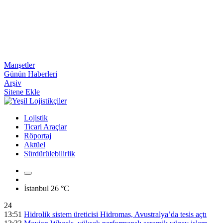
Manşetler
Günün Haberleri
Arşiv
Sitene Ekle
Lojistik
Ticari Araçlar
Röportaj
Aktüel
Sürdürülebilirlik
İstanbul
26 °C
24
13:51
Hidrolik sistem üreticisi Hidromas, Avustralya’da tesis açtı