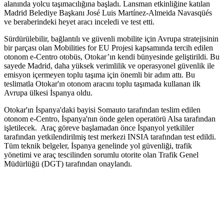
alanında yolcu taşımacılığına başladı. Lansman etkinliğine katılan
Madrid Belediye Başkanı José Luis Martínez-Almeida Navasqüés
ve beraberindeki heyet aracı inceledi ve test etti.
Sürdürülebilir, bağlantılı ve güvenli mobilite için Avrupa stratejisinin
bir parçası olan Mobilities for EU Projesi kapsamında tercih edilen
otonom e-Centro otobüs, Otokar’ın kendi bünyesinde geliştirildi. Bu
sayede Madrid, daha yüksek verimlilik ve operasyonel güvenlik ile
emisyon içermeyen toplu taşıma için önemli bir adım attı. Bu
teslimatla Otokar'ın otonom aracını toplu taşımada kullanan ilk
Avrupa ülkesi İspanya oldu.
Otokar'ın İspanya'daki bayisi Somauto tarafından teslim edilen
otonom e-Centro, İspanya'nın önde gelen operatörü Alsa tarafından
işletilecek. Araç göreve başlamadan önce İspanyol yetkililer
tarafından yetkilendirilmiş test merkezi INSIA tarafından test edildi.
Tüm teknik belgeler, İspanya genelinde yol güvenliği, trafik
yönetimi ve araç tescilinden sorumlu otorite olan Trafik Genel
Müdürlüğü (DGT) tarafından onaylandı.