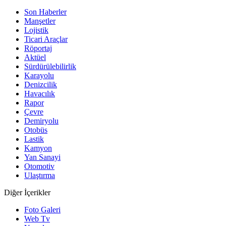
Son Haberler
Manşetler
Lojistik
Ticari Araçlar
Röportaj
Aktüel
Sürdürülebilirlik
Karayolu
Denizcilik
Havacılık
Rapor
Çevre
Demiryolu
Otobüs
Lastik
Kamyon
Yan Sanayi
Otomotiv
Ulaştırma
Diğer İçerikler
Foto Galeri
Web Tv