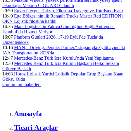
13:33
Maxion Wheels, yüksek performanslı seramik yüzey işlem
teknolojisi Maxion C-GUARD’ı tanıttı
20:59
Enver Geçgel Turizm, Filosuna Travego ve Tourismo Kattı
13:49
Ege Bölgesi'nin ilk Renault Trucks Master Red EDITION'ı
ÖKN Lojistik filosuna katıldı
14:35
Mars Logistics’in Yalova Gümrüğüne Bağlı Antreposu
İstanbul’da Hizmet Veriyor
16:07
Platform Günleri 2026, 17-19 Eylül’de Tuzla’da
Düzenlenecek
10:16
MAN, "Driving. People. Partner." sloganıyla Eylül ayındaki
IAA Transportation 2026'da
12:47
Mercedes-Benz Türk İcra Kurulu’nda Yeni Yapılanma
12:30
Mercedes-Benz Türk İcra Kurulu Başkanı Heiko Selzam
Göreve Başladı
14:03
Horoz Lojistik Yurtiçi Lojistik Depolar Grup Başkanı Kaan
Göksu Oldu
Günün tüm
haberleri
Anasayfa
Ticari Araçlar