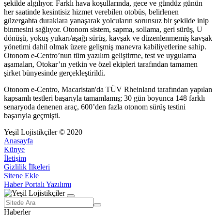
şekilde algılıyor. Farklı hava koşullarında, gece ve gündüz günün
her saatinde kesintisiz hizmet verebilen otobüs, belirlenen
güzergahta duraklara yanaşarak yolcuların sorunsuz bir şekilde inip
binmesini sağlıyor. Otonom sistem, sapma, sollama, geri sürüş, U
dönüşü, yokuş yukarı/aşağı sürüş, kavşak ve düzenlenmemiş kavşak
yönetimi dahil olmak üzere gelişmiş manevra kabiliyetlerine sahip.
Otonom e-Centro’nun tüm yazılım geliştirme, test ve uygulama
aşamaları, Otokar’ın yetkin ve özel ekipleri tarafından tamamen
şirket bünyesinde gerçekleştirildi.
Otonom e-Centro, Macaristan'da TÜV Rheinland tarafından yapılan
kapsamlı testleri başarıyla tamamlamış; 30 gün boyunca 148 farklı
senaryoda denenen araç, 600’den fazla otonom sürüş testini
başarıyla geçmişti.
Yeşil Lojistikçiler © 2020
Anasayfa
Künye
İletişim
Gizlilik İlkeleri
Sitene Ekle
Haber Portalı Yazılımı
Haberler