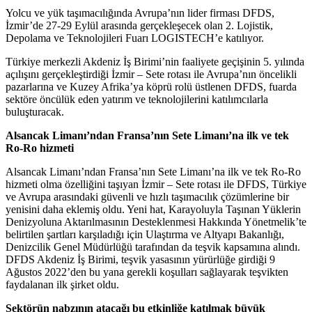
Yolcu ve yük taşımacılığında Avrupa’nın lider firması DFDS,
İzmir’de 27-29 Eylül arasında gerçekleşecek olan 2. Lojistik,
Depolama ve Teknolojileri Fuarı LOGISTECH’e katılıyor.
Türkiye merkezli Akdeniz İş Birimi’nin faaliyete geçişinin 5. yılında
açılışını gerçekleştirdiği İzmir – Sete rotası ile Avrupa’nın öncelikli
pazarlarına ve Kuzey Afrika’ya köprü rolü üstlenen DFDS, fuarda
sektöre öncülük eden yatırım ve teknolojilerini katılımcılarla
buluşturacak.
Alsancak Limanı’ndan Fransa’nın Sete Limanı’na ilk ve tek
Ro-Ro hizmeti
Alsancak Limanı’ndan Fransa’nın Sete Limanı’na ilk ve tek Ro-Ro
hizmeti olma özelliğini taşıyan İzmir – Sete rotası ile DFDS, Türkiye
ve Avrupa arasındaki güvenli ve hızlı taşımacılık çözümlerine bir
yenisini daha eklemiş oldu. Yeni hat, Karayoluyla Taşınan Yüklerin
Denizyoluna Aktarılmasının Desteklenmesi Hakkında Yönetmelik’te
belirtilen şartları karşıladığı için Ulaştırma ve Altyapı Bakanlığı,
Denizcilik Genel Müdürlüğü tarafından da teşvik kapsamına alındı.
DFDS Akdeniz İş Birimi, teşvik yasasının yürürlüğe girdiği 9
Ağustos 2022’den bu yana gerekli koşulları sağlayarak teşvikten
faydalanan ilk şirket oldu.
Sektörün nabzının atacağı bu etkinliğe katılmak büyük