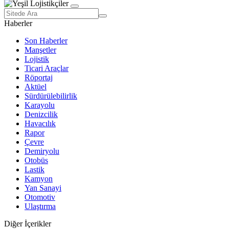
Haberler
Son Haberler
Manşetler
Lojistik
Ticari Araçlar
Röportaj
Aktüel
Sürdürülebilirlik
Karayolu
Denizcilik
Havacılık
Rapor
Çevre
Demiryolu
Otobüs
Lastik
Kamyon
Yan Sanayi
Otomotiv
Ulaştırma
Diğer İçerikler