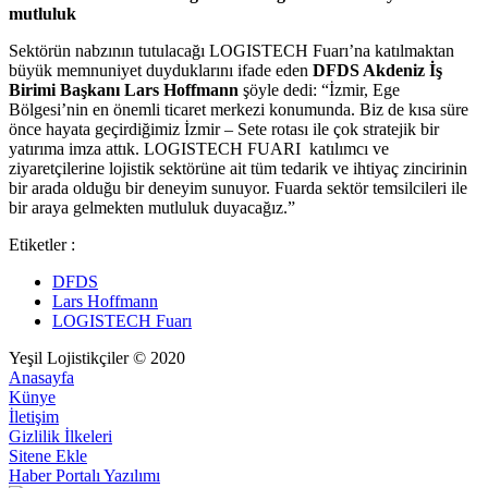
mutluluk
Sektörün nabzının tutulacağı LOGISTECH Fuarı’na katılmaktan
büyük memnuniyet duyduklarını ifade eden
DFDS Akdeniz İş
Birimi Başkanı Lars Hoffmann
şöyle dedi: “İzmir, Ege
Bölgesi’nin en önemli ticaret merkezi konumunda. Biz de kısa süre
önce hayata geçirdiğimiz İzmir – Sete rotası ile çok stratejik bir
yatırıma imza attık. LOGISTECH FUARI katılımcı ve
ziyaretçilerine lojistik sektörüne ait tüm tedarik ve ihtiyaç zincirinin
bir arada olduğu bir deneyim sunuyor. Fuarda sektör temsilcileri ile
bir araya gelmekten mutluluk duyacağız.”
Etiketler :
DFDS
Lars Hoffmann
LOGISTECH Fuarı
Yeşil Lojistikçiler © 2020
Anasayfa
Künye
İletişim
Gizlilik İlkeleri
Sitene Ekle
Haber Portalı Yazılımı