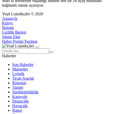
Mart’ta seferlerine başladığı Madrid’den ise 28 uçuş noktasına
bağlantılı olarak uçuruyor.
Yeşil Lojistikçiler © 2020
Anasayfa
Künye
İletişim
Gizlilik İlkeleri
Sitene Ekle
Haber Portalı Yazılımı
Haberler
Son Haberler
Manşetler
Lojistik
Ticari Araçlar
Röportaj
Aktüel
Sürdürülebilirlik
Karayolu
Denizcilik
Havacılık
Rapor