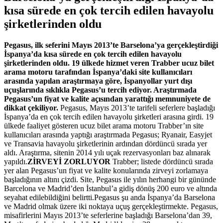
kısa sürede en çok tercih edilen havayolu
şirketlerinden oldu
Pegasus, ilk seferini Mayıs 2013’te Barselona’ya gerçekleştirdiği
İspanya’da kısa sürede en çok tercih edilen havayolu
şirketlerinden oldu. 19 ülkede hizmet veren Trabber ucuz bilet
arama motoru tarafından İspanya’daki site kullanıcıları
arasında yapılan araştırmaya göre, İspanyollar yurt dışı
uçuşlarında sıklıkla Pegasus’u tercih ediyor. Araştırmada
Pegasus’un fiyat ve kalite açısından yarattığı memnuniyete de
dikkat çekiliyor.
Pegasus, Mayıs 2013’te tarifeli seferlere başladığı
İspanya’da en çok tercih edilen havayolu şirketleri arasına girdi. 19
ülkede faaliyet gösteren ucuz bilet arama motoru Trabber’ın site
kullanıcıları arasında yaptığı araştırmada Pegasus; Ryanair, Easyjet
ve Transavia havayolu şirketlerinin ardından dördüncü sırada yer
aldı. Araştırma, sitenin 2014 yılı uçak rezervasyonları baz alınarak
yapıldı.
ZİRVEYİ ZORLUYOR
Trabber; listede dördüncü sırada
yer alan Pegasus’un fiyat ve kalite konularında zirveyi zorlamaya
başladığının altını çizdi. Site, Pegasus ile yılın herhangi bir gününde
Barcelona ve Madrid’den İstanbul’a gidiş dönüş 200 euro ve altında
seyahat edilebildiğini belirtti.Pegasus şu anda İspanya’da Barselona
ve Madrid olmak üzere iki noktaya uçuş gerçekleştirmekte. Pegasus,
misafirlerini Mayıs 2013’te seferlerine başladığı Barselona’dan 39,