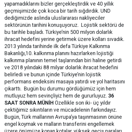
yapamadıklarını bizler gerçekleştirdik ve 40 yıllık
geçmişimizde çok koca bir tarih sığdırdık. UND
dediğimizde aslında uluslararası nakliyeciler
sektörünün tarihini konuşuyoruz. Lojistik sektörü de
bu tarihle başladı. Türkiye’nin 500 milyon dolarlık
ihracat hedefini yerine getirmek üzere kolları sıvadık.
2013 yılında tarihinde ilk defa Türkiye Kalkınma
Bakanlığı,10. kalkınma planını hazırlarken lojistiği
kalkınma planının temel taşlarından biri haline getirdi
ve 2018 yılındaki 88 milyar dolarlık ihracat hedefini
belirledi ve bunun içinde Türkiye’nin lojistik
performans endeksini masaya yatırdı ve yol haritasını
çıkarttı. Bugün bu durumu gördüğümüz için hem
mutluyuz hem sevinçliyiz hem de gururluyuz.
36
SAAT SONRA MÜNİH
Özellikle son iki- üç yıldır
çektiğimiz sıkıntıların ve mücadelenin farkındayız.
Bugün, Türk mallarının Avrupa’ya taşınmasının önüne
engel koymak ve malların transferini engellemek
üzere önümüze konan kotalar, yüksek geçiş paraları