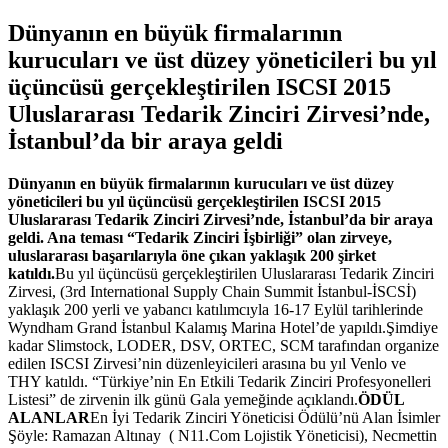
Dünyanın en büyük firmalarının
kurucuları ve üst düzey yöneticileri bu yıl
üçüncüsü gerçekleştirilen ISCSI 2015
Uluslararası Tedarik Zinciri Zirvesi’nde,
İstanbul’da bir araya geldi
Dünyanın en büyük firmalarının kurucuları ve üst düzey
yöneticileri bu yıl üçüncüsü gerçekleştirilen ISCSI 2015
Uluslararası Tedarik Zinciri Zirvesi’nde, İstanbul’da bir araya
geldi. Ana teması “Tedarik Zinciri İşbirliği” olan zirveye,
uluslararası başarılarıyla öne çıkan yaklaşık 200 şirket
katıldı.
Bu yıl üçüncüsü gerçekleştirilen Uluslararası Tedarik Zinciri
Zirvesi, (3rd International Supply Chain Summit İstanbul-İSCSİ)
yaklaşık 200 yerli ve yabancı katılımcıyla 16-17 Eylül tarihlerinde
Wyndham Grand İstanbul Kalamış Marina Hotel’de yapıldı.Şimdiye
kadar Slimstock, LODER, DSV, ORTEC, SCM tarafından organize
edilen ISCSI Zirvesi’nin düzenleyicileri arasına bu yıl Venlo ve
THY katıldı. “Türkiye’nin En Etkili Tedarik Zinciri Profesyonelleri
Listesi” de zirvenin ilk günü Gala yemeğinde açıklandı.
ÖDÜL
ALANLAR
En İyi Tedarik Zinciri Yöneticisi Ödülü’nü Alan İsimler
Şöyle: Ramazan Altınay ( N11.Com Lojistik Yöneticisi), Necmettin