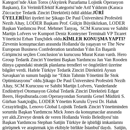
Kategori’nde Akın Toros (Akyürek Pazarlama Lojistik Operasyon
Başkanı), En Verimli/Efektif Kategorisi’nde Arif Yıldırım (Karaca
Züccaciye Tedarik Zinciri Direktörü) ödül aldılar.
JÜRİ
ÜYELERİ
Jüri üyeleri ise Şikago De Paul Üniversitesi Profesörü
Nezih Altay, LODER Başkanı Prof. Gülçin Büyüközkan, LODER
Başkan Yardımcısı Prof. Mehmet Tanyaş, SCM Kurucusu ve Sahibi
Martijn Lofvers ve Kumport Deniz Konteyner Terminali VP Ticaret
Yöneticisi Erhan Tunçbilek oldu.
KİMLER KONUŞMA YAPTI?
Zirvenin konuşmacıları arasında Hollanda’da yaşayan ve The New
European Business Confederation tarafından Yılın En Başarılı
Girişimcisi seçilen Conclusion’ın kurucusu Murat Kıran vardı. Hero
Group Tedarik Zinciri Yönetimi Başkan Yardımcısı Jan Van Rooden
dünya çapındaki stratejik planlama trendleri ve öngörüleri üzerine
bilgiler verdi. Hafele Türkiye Tedarik Zinciri Direktörü Aysun
Savaşkan’ın sunum başlığı ise “Etkin Tahmin Yönetimi İle Stok
Optimizasyonu” oldu.Şikago De Paul Üniversitesi Profesörü Nezih
Altay, SCM Kurucusu ve Sahibi Martijn Lofvers, Vanderlande
Endüstriyel Otomasyon Global Tedarik Zinciri Direktörü Edgar
Beers, Hepsiburada.com Operasyondan Sorumlu Genel Müdürü S.
Gürhan Saatçioğlu, LODER Yönetim Kurulu Üyesi Dr. Haluk
Cezayirlioğlu, Lenovo Global Lojistik Tedarik Zinciri Yönetiminden
sorumlu Başkan Yardımcısı Mick Jones da konuşmacılar arasında
yer aldı.Zirveye destek de veren Hollanda Venlo Belediyesi’nin
Başkan Yardımcısı Stephan Satijin Türkiye ile işbirliği imkanlarını
görüşmek ve araştırmak için ekibiyle birlikte İstanbul’daydı. Satijin,