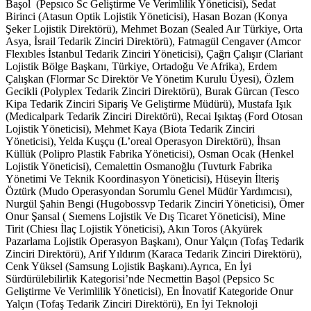
Başol (Pepsıco Sc Geliştirme Ve Verimlilik Yöneticisi), Sedat
Birinci (Atasun Optik Lojistik Yöneticisi), Hasan Bozan (Konya
Şeker Lojistik Direktörü), Mehmet Bozan (Sealed Aır Türkiye, Orta
Asya, İsrail Tedarik Zinciri Direktörü), Fatmagül Cengaver (Amcor
Flexıbles İstanbul Tedarik Zinciri Yöneticisi), Çağrı Çalışır (Clariant
Lojistik Bölge Başkanı, Türkiye, Ortadoğu Ve Afrika), Erdem
Çalışkan (Flormar Sc Direktör Ve Yönetim Kurulu Üyesi), Özlem
Gecikli (Polyplex Tedarik Zinciri Direktörü), Burak Gürcan (Tesco
Kipa Tedarik Zinciri Sipariş Ve Geliştirme Müdürü), Mustafa Işık
(Medicalpark Tedarik Zinciri Direktörü), Recai Işıktaş (Ford Otosan
Lojistik Yöneticisi), Mehmet Kaya (Biota Tedarik Zinciri
Yöneticisi), Yelda Kuşçu (L’oreal Operasyon Direktörü), İhsan
Küllük (Polipro Plastik Fabrika Yöneticisi), Osman Ocak (Henkel
Lojistik Yöneticisi), Cemalettin Osmanoğlu (Tuvturk Fabrika
Yönetimi Ve Teknik Koordinasyon Yöneticisi), Hüseyin İlteriş
Öztürk (Mudo Operasyondan Sorumlu Genel Müdür Yardımcısı),
Nurgül Şahin Bengi (Hugobossvp Tedarik Zinciri Yöneticisi), Ömer
Onur Şansal ( Sıemens Lojistik Ve Dış Ticaret Yöneticisi), Mine
Tirit (Chiesı İlaç Lojistik Yöneticisi), Akın Toros (Akyürek
Pazarlama Lojistik Operasyon Başkanı), Onur Yalçın (Tofaş Tedarik
Zinciri Direktörü), Arif Yıldırım (Karaca Tedarik Zinciri Direktörü),
Cenk Yüksel (Samsung Lojistik Başkanı).Ayrıca, En İyi
Sürdürülebilirlik Kategorisi’nde Necmettin Başol (Pepsico Sc
Geliştirme Ve Verimlilik Yöneticisi), En İnovatif Kategoride Onur
Yalçın (Tofaş Tedarik Zinciri Direktörü), En İyi Teknoloji