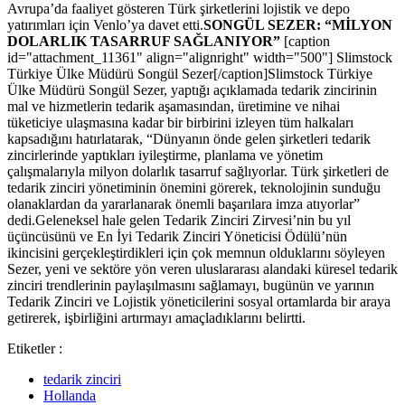
Avrupa’da faaliyet gösteren Türk şirketlerini lojistik ve depo
yatırımları için Venlo’ya davet etti.
SONGÜL SEZER: “MİLYON
DOLARLIK TASARRUF SAĞLANIYOR”
[caption
id="attachment_11361" align="alignright" width="500"] Slimstock
Türkiye Ülke Müdürü Songül Sezer[/caption]Slimstock Türkiye
Ülke Müdürü Songül Sezer, yaptığı açıklamada tedarik zincirinin
mal ve hizmetlerin tedarik aşamasından, üretimine ve nihai
tüketiciye ulaşmasına kadar bir birbirini izleyen tüm halkaları
kapsadığını hatırlatarak, “Dünyanın önde gelen şirketleri tedarik
zincirlerinde yaptıkları iyileştirme, planlama ve yönetim
çalışmalarıyla milyon dolarlık tasarruf sağlıyorlar. Türk şirketleri de
tedarik zinciri yönetiminin önemini görerek, teknolojinin sunduğu
olanaklardan da yararlanarak önemli başarılara imza atıyorlar”
dedi.Geleneksel hale gelen Tedarik Zinciri Zirvesi’nin bu yıl
üçüncüsünü ve En İyi Tedarik Zinciri Yöneticisi Ödülü’nün
ikincisini gerçekleştirdikleri için çok memnun olduklarını söyleyen
Sezer, yeni ve sektöre yön veren uluslararası alandaki küresel tedarik
zinciri trendlerinin paylaşılmasını sağlamayı, bugünün ve yarının
Tedarik Zinciri ve Lojistik yöneticilerini sosyal ortamlarda bir araya
getirerek, işbirliğini artırmayı amaçladıklarını belirtti.
Etiketler :
tedarik zinciri
Hollanda