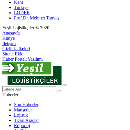
Kent
Türkiye
LODER
Prof.Dr. Mehmet Tanyaş
Yeşil Lojistikçiler © 2020
Anasayfa
Künye
İletişim
Gizlilik İlkeleri
Sitene Ekle
Haber Portalı Yazılımı
Haberler
Son Haberler
Manşetler
Lojistik
Ticari Araçlar
Röportaj