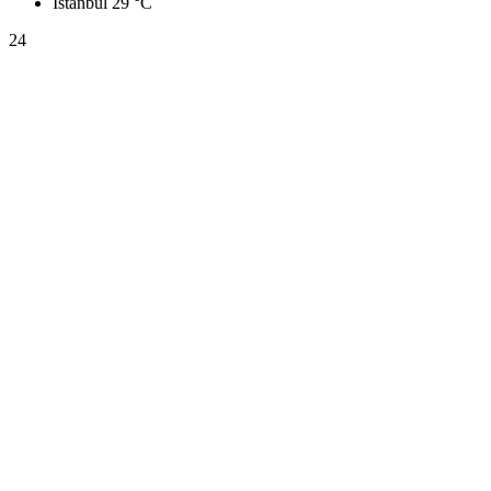
İstanbul
29 °C
24