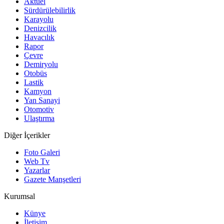
Aktüel
Sürdürülebilirlik
Karayolu
Denizcilik
Havacılık
Rapor
Çevre
Demiryolu
Otobüs
Lastik
Kamyon
Yan Sanayi
Otomotiv
Ulaştırma
Diğer İçerikler
Foto Galeri
Web Tv
Yazarlar
Gazete Manşetleri
Kurumsal
Künye
İletişim