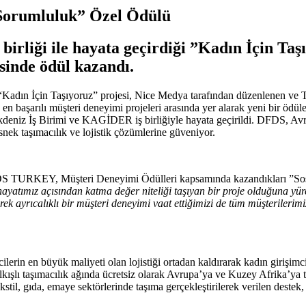
 Sorumluluk” Özel Ödülü
birliği ile hayata geçirdiği ”Kadın İçin 
inde ödül kazandı.
 “Kadın İçin Taşıyoruz” projesi, Nice Medya tarafından düzenlenen v
başarılı müşteri deneyimi projeleri arasında yer alarak yeni bir ödüle 
deniz İş Birimi ve KAGİDER iş birliğiyle hayata geçirildi. DFDS, Avru
nek taşımacılık ve lojistik çözümlerine güveniyor.
TURKEY, Müşteri Deneyimi Ödülleri kapsamında kazandıkları ”Sosyal 
yatımız açısından katma değer niteliği taşıyan bir proje olduğuna yüre
ererek ayrıcalıklı bir müşteri deneyimi vaat ettiğimizi de tüm müşterile
ilerin en büyük maliyeti olan lojistiği ortadan kaldırarak kadın girişimci
kışlı taşımacılık ağında ücretsiz olarak Avrupa’ya ve Kuzey Afrika’ya ta
ekstil, gıda, emaye sektörlerinde taşıma gerçekleştirilerek verilen destek