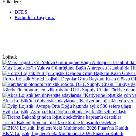
Etiketler :
DFDS
Kadın İçin Taşıyoruz
Lojistik
Mars Logistics’in Yalova Gümrüğüne Bağlı Antreposu İstanbul’da Hi
Horoz Lojistik Yurtiçi Lojistik Depolar Grup Başkanı Kaan Göksu O
Kärcher'in otonom temizlik robotu, DHL Supply Chain Türkiye depol
Akca Lojistik’ten üniversite adaylarına “Kariyerine lojistikle yön ver”
Eyüp Lojistik, Avrupa-Orta Doğu hattında aylık 500 sefere ulaştı
Ticaret Bakanlığı’ndan lojistik sektörüne kapsamlı destekler
BKM Lojistik, İngiltere’deki Multimodal 2026 Fuarı’na Katıldı