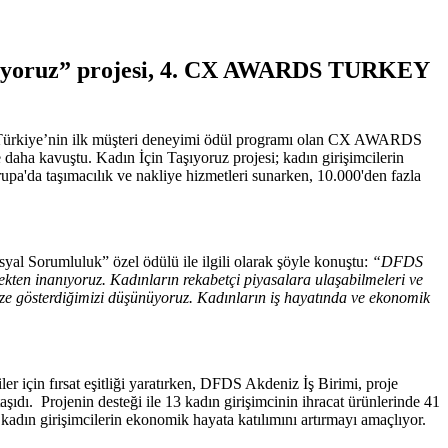
Taşıyoruz” projesi, 4. CX AWARDS TURKEY
e Türkiye’nin ilk müşteri deneyimi ödül programı olan CX AWARDS
daha kavuştu. Kadın İçin Taşıyoruz projesi; kadın girişimcilerin
pa'da taşımacılık ve nakliye hizmetleri sunarken, 10.000'den fazla
Sorumluluk” özel ödülü ile ilgili olarak şöyle konuştu:
“DFDS
kten inanıyoruz. Kadınların rekabetçi piyasalara ulaşabilmeleri ve
rimize gösterdiğimizi düşünüyoruz. Kadınların iş hayatında ve ekonomik
ler için fırsat eşitliği yaratırken, DFDS Akdeniz İş Birimi, proje
şıdı. Projenin desteği ile 13 kadın girişimcinin ihracat ürünlerinde 41
, kadın girişimcilerin ekonomik hayata katılımını artırmayı amaçlıyor.