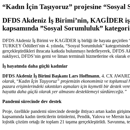
“Kadın İçin Taşıyoruz” projesine “Sosyal
DFDS Akdeniz İş Birimi’nin, KAGİDER iş 
kapsamında ”Sosyal Sorumluluk” kategoris
DFDS Akdeniz İş Birimi ve KAGİDER iş birliği ile hayata geçirilen
TURKEY Ödülleri’nin 4. yılında, “Sosyal Sorumluluk” kategorisinde en 
gerçekleştirdikleri ihracata katkıda bulunmayı hedefleyerek, DFDS Ak
nakliyeci, DFDS’nin gemi ve liman terminali hizmetlerine ek olarak es
İş hayatında daha güçlü kadınlar
DFDS Akdeniz İş Birimi Başkanı Lars Hoffmann
, 4. CX AWARDS 
olarak,
“
Kadın İçin Taşıyoruz” projemizin ekonomimiz ve toplumsal ha
pazara erişimlerindeki sıkıntıları aşmaları için kıymetli bir destek v
hayatta daha güçlü olarak yer almasını desteklemeyi sürdüreceğiz.”
Pandemi sürecinde dev destek
Proje, özellikle pandemi sürecinde desteğe ihtiyacı artan kadın girişimc
kapsamında kadın üreticilerin ürünlerini, Pendik, Yalova ve Mersin kal
lojistik çözüm ortağı ile toplam 21 taşıma gerçekleştirildi. Savunma, t