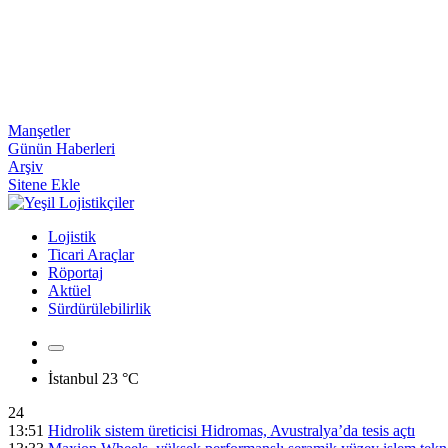
Manşetler
Günün Haberleri
Arşiv
Sitene Ekle
Lojistik
Ticari Araçlar
Röportaj
Aktüel
Sürdürülebilirlik
İstanbul
23 °C
24
13:51
Hidrolik sistem üreticisi Hidromas, Avustralya’da tesis açtı