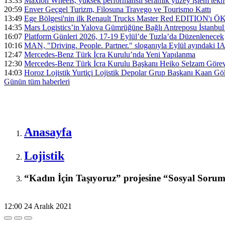
13:33
Maxion Wheels, yüksek performanslı seramik yüzey işlem tek
20:59
Enver Geçgel Turizm, Filosuna Travego ve Tourismo Kattı
13:49
Ege Bölgesi'nin ilk Renault Trucks Master Red EDITION'ı ÖKN 
14:35
Mars Logistics’in Yalova Gümrüğüne Bağlı Antreposu İstanbul
16:07
Platform Günleri 2026, 17-19 Eylül’de Tuzla’da Düzenlenecek
10:16
MAN, "Driving. People. Partner." sloganıyla Eylül ayındaki I
12:47
Mercedes-Benz Türk İcra Kurulu’nda Yeni Yapılanma
12:30
Mercedes-Benz Türk İcra Kurulu Başkanı Heiko Selzam Görev
14:03
Horoz Lojistik Yurtiçi Lojistik Depolar Grup Başkanı Kaan G
Günün tüm
haberleri
Anasayfa
Lojistik
“Kadın İçin Taşıyoruz” projesine “Sosyal Soru
12:00
24 Aralık 2021