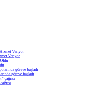
zmet Veriyor
ldu
arında göreve başladı
 çağrısı