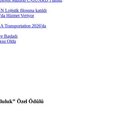
nolojisi Maxion C-GUARD’ı tanıttı
Lojistik filosuna katıldı
’da Hizmet Veriyor
AA Transportation 2026'da
e Başladı
öksu Oldu
mluluk” Özel Ödülü