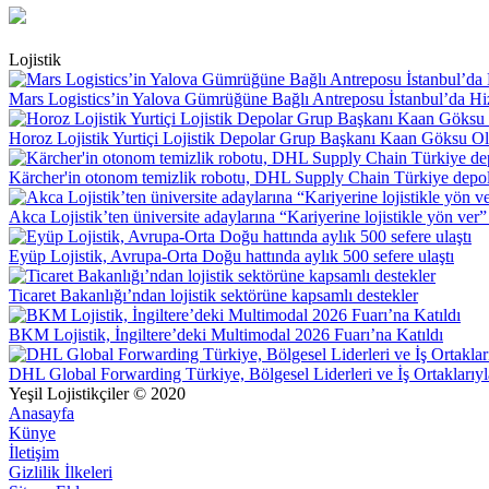
Lojistik
Mars Logistics’in Yalova Gümrüğüne Bağlı Antreposu İstanbul’da Hi
Horoz Lojistik Yurtiçi Lojistik Depolar Grup Başkanı Kaan Göksu O
Kärcher'in otonom temizlik robotu, DHL Supply Chain Türkiye depol
Akca Lojistik’ten üniversite adaylarına “Kariyerine lojistikle yön ver”
Eyüp Lojistik, Avrupa-Orta Doğu hattında aylık 500 sefere ulaştı
Ticaret Bakanlığı’ndan lojistik sektörüne kapsamlı destekler
BKM Lojistik, İngiltere’deki Multimodal 2026 Fuarı’na Katıldı
DHL Global Forwarding Türkiye, Bölgesel Liderleri ve İş Ortaklarıyl
Yeşil Lojistikçiler © 2020
Anasayfa
Künye
İletişim
Gizlilik İlkeleri