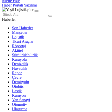
Sitene Ekle
Haber Portalı Yazılımı
Haberler
Son Haberler
Manşetler
Lojistik
Ticari Araçlar
Röportaj
Aktüel
Sürdürülebilirlik
Karayolu
Denizcilik
Havacılık
Rapor
Çevre
Demiryolu
Otobüs
Lastik
Kamyon
Yan Sanayi
Otomotiv
Ulaştırma