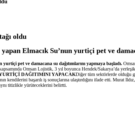
ldu
ağı oldu
riş yapan Elmacık Su’nun yurtiçi pet ve dam
n yurtiçi pet ve damacana su dağıtımlarını yapmaya başladı.
Omsan 
me kapsamında Omsan Lojistik, 3 yıl boyunca Hendek/Sakarya’da yerleşik
YURTİÇİ DAĞITIMINI YAPACAK
Diğer tüm sektörlerde olduğu g
endilerini başarılı iş sonuçlarına ulaştırdığını ifade etti. Murat Ildız
 titizlikle yürüteceklerini belirtti.