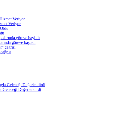
zmet Veriyor
ldu
arında göreve başladı
 çağrısı
a Geleceği Değerlendirdi