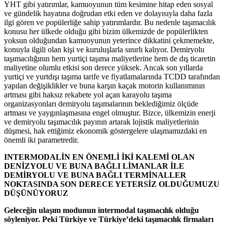
YHT gibi yatırımlar, kamuoyunun tüm kesimine hitap eden sosyal
ve gündelik hayatına doğrudan etki eden ve dolayısıyla daha fazla
ilgi gören ve popülerliğe sahip yatırımlardır. Bu nedenle taşımacılık
konusu her ülkede olduğu gibi bizim ülkemizde de popülerlikten
yoksun olduğundan kamuoyunun yeterince dikkatini çekmemekte,
konuyla ilgili olan kişi ve kuruluşlarla sınırlı kalıyor. Demiryolu
taşımacılığının hem yurtiçi taşıma maliyetlerine hem de dış ticaretin
maliyetine olumlu etkisi son derece yüksek. Ancak son yıllarda
yurtiçi ve yurtdışı taşıma tarife ve fiyatlamalarında TCDD tarafından
yapılan değişiklikler ve buna karşın kaçak motorin kullanımının
artması gibi haksız rekabete yol açan karayolu taşıma
organizasyonları demiryolu taşımalarının beklediğimiz ölçüde
artması ve yaygınlaşmasına engel olmuştur. Bizce, ülkemizin enerji
ve demiryolu taşımacılık payının artarak lojistik maliyetlerinin
düşmesi, hak ettiğimiz ekonomik göstergelere ulaşmamızdaki en
önemli iki parametredir.
INTERMODALİN EN ÖNEMLİ İKİ KALEMİ OLAN
DENİZYOLU VE BUNA BAĞLI LİMANLAR İLE
DEMİRYOLU VE BUNA BAĞLI TERMİNALLER
NOKTASINDA SON DERECE YETERSİZ OLDUĞUMUZU
DÜŞÜNÜYORUZ
Geleceğin ulaşım modunun intermodal taşımacılık olduğu
söyleniyor. Peki Türkiye ve Türkiye’deki taşımacılık firmaları