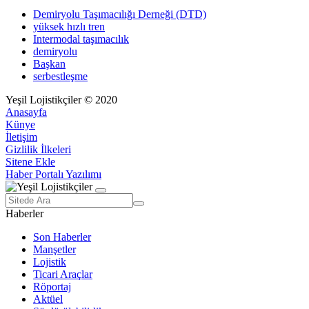
Demiryolu Taşımacılığı Derneği (DTD)
yüksek hızlı tren
Intermodal taşımacılık
demiryolu
Başkan
serbestleşme
Yeşil Lojistikçiler © 2020
Anasayfa
Künye
İletişim
Gizlilik İlkeleri
Sitene Ekle
Haber Portalı Yazılımı
Haberler
Son Haberler
Manşetler
Lojistik
Ticari Araçlar
Röportaj
Aktüel