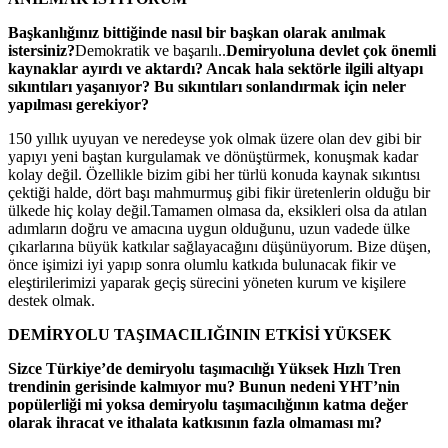
Başkanlığınız bittiğinde nasıl bir başkan olarak anılmak
istersiniz?
Demokratik ve başarılı..
Demiryoluna devlet çok önemli
kaynaklar ayırdı ve aktardı? Ancak hala sektörle ilgili altyapı
sıkıntıları yaşanıyor? Bu sıkıntıları sonlandırmak için neler
yapılması gerekiyor?
150 yıllık uyuyan ve neredeyse yok olmak üzere olan dev gibi bir
yapıyı yeni baştan kurgulamak ve dönüştürmek, konuşmak kadar
kolay değil. Özellikle bizim gibi her türlü konuda kaynak sıkıntısı
çektiği halde, dört başı mahmurmuş gibi fikir üretenlerin olduğu bir
ülkede hiç kolay değil.Tamamen olmasa da, eksikleri olsa da atılan
adımların doğru ve amacına uygun olduğunu, uzun vadede ülke
çıkarlarına büyük katkılar sağlayacağını düşünüyorum. Bize düşen,
önce işimizi iyi yapıp sonra olumlu katkıda bulunacak fikir ve
eleştirilerimizi yaparak geçiş sürecini yöneten kurum ve kişilere
destek olmak.
DEMİRYOLU TAŞIMACILIĞININ ETKİSİ YÜKSEK
Sizce Türkiye’de demiryolu taşımacılığı Yüksek Hızlı Tren
trendinin gerisinde kalmıyor mu? Bunun nedeni YHT’nin
popülerliği mi yoksa demiryolu taşımacılığının katma değer
olarak ihracat ve ithalata katkısının fazla olmaması mı?