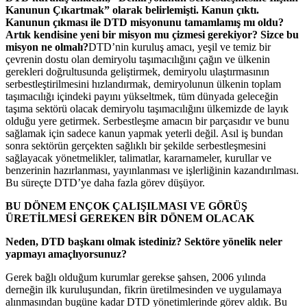
Kanunun Çıkartmak” olarak belirlemişti. Kanun çıktı.
Kanunun çıkması ile DTD misyonunu tamamlamış mı oldu?
Artık kendisine yeni bir misyon mu çizmesi gerekiyor? Sizce bu
misyon ne olmalı?
DTD’nin kuruluş amacı, yeşil ve temiz bir
çevrenin dostu olan demiryolu taşımacılığını çağın ve ülkenin
gerekleri doğrultusunda geliştirmek, demiryolu ulaştırmasının
serbestleştirilmesini hızlandırmak, demiryolunun ülkenin toplam
taşımacılığı içindeki payını yükseltmek, tüm dünyada geleceğin
taşıma sektörü olacak demiryolu taşımacılığını ülkemizde de layık
olduğu yere getirmek. Serbestleşme amacın bir parçasıdır ve bunu
sağlamak için sadece kanun yapmak yeterli değil. Asıl iş bundan
sonra sektörün gerçekten sağlıklı bir şekilde serbestleşmesini
sağlayacak yönetmelikler, talimatlar, kararnameler, kurullar ve
benzerinin hazırlanması, yayınlanması ve işlerliğinin kazandırılması.
Bu süreçte DTD’ye daha fazla görev düşüyor.
BU DÖNEM EN
ÇOK ÇALIŞILMASI VE GÖRÜŞ
ÜRETİLMESİ GEREKEN BİR DÖNEM OLACAK
Neden, DTD başkanı olmak istediniz? Sektöre yönelik neler
yapmayı amaçlıyorsunuz?
Gerek bağlı olduğum kurumlar gerekse şahsen, 2006 yılında
derneğin ilk kuruluşundan, fikrin üretilmesinden ve uygulamaya
alınmasından bugüne kadar DTD yönetimlerinde görev aldık. Bu