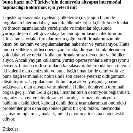
buna hazır mı? Türkiye’nin demiryolu altyapısı intermodal
taşımacılığı kaldırmak için yeterli mi?
Lojistik operasyonları gelişmiş ülkelerde çok yoğun biçimde
uygulanan intermodal taşımacılık, ülkemiz lojistikçilerinin de ithalat
ve ihracat taşımalarında yurtdışında ve imkanlar ölçüsünde
yurtiçinde tercih ettiği ve sıkça kullandığı bir taşımacılık türüdür.
Uluslararası ortaklı firmalarımızın çoğu, yerli firmalarımızın bir
kısmı bu kavram ve uygulamalardan haberdar ve yararlanıyor. Hatta
bunu özellikle yurtdışı operasyonlarında, dünyadaki rakiplerinden
çok daha iyi ve efektif kullanan firmalarımız mevcuttur ve ödüller
alıyor. Ancak yaygın kullanımı, yurtiçi operasyonlarla entegrasyonu
derseniz burada ciddi sorunlarla karşılaşıyor. Intermodalin en önemli
iki kalemi olan denizyolu ve buna bağlı limanlar ile demiryolu ve
buna bağlı terminaller noktasında son derece yetersiz olduğumuzu
düşünüyoruz. Uygulamanın önünü açacak ve yaygınlaşmasını
sağlayacak olan altyapı yatırımlarıdır. Halkalı demiryolu terminali,
boğaz geçişi, Van Gölü geçişi, limanlarımızın demiryolu bağlantıları,
organize sanayi ve büyük sanayi kuruluşlarımızın demiryolu
bağlantı eksiklikleri, kabotaj dahili deniz taşımalarımızın önündeki
problemler gibi daha sayabileceğimiz bir çok faktör, intermodal
taşımanın toplam taşımalar içindeki payının artmasına engel teşkil
ediyor.
Etiketler :