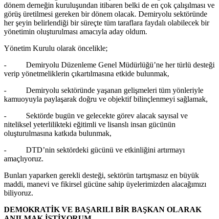
dönem derneğin kuruluşundan itibaren belki de en çok çalışılması ve
görüş üretilmesi gereken bir dönem olacak. Demiryolu sektöründe
her şeyin belirlendiği bir süreçte tüm taraflara faydalı olabilecek bir
yönetimin oluşturulması amacıyla aday oldum.
Yönetim Kurulu olarak öncelikle;
- Demiryolu Düzenleme Genel Müdürlüğü’ne her türlü desteği
verip yönetmeliklerin çıkartılmasına etkide bulunmak,
- Demiryolu sektöründe yaşanan gelişmeleri tüm yönleriyle
kamuoyuyla paylaşarak doğru ve objektif bilinçlenmeyi sağlamak,
- Sektörde bugün ve gelecekte görev alacak sayısal ve
niteliksel yeterlilikteki eğitimli ve lisanslı insan gücünün
oluşturulmasına katkıda bulunmak,
- DTD’nin sektördeki gücünü ve etkinliğini artırmayı
amaçlıyoruz.
Bunları yaparken gerekli desteği, sektörün tartışmasız en büyük
maddi, manevi ve fikirsel gücüne sahip üyelerimizden alacağımızı
biliyoruz.
DEMOKRATİK VE BAŞARILI BİR BAŞKAN OLARAK
ANILMAK İSTİYORUM