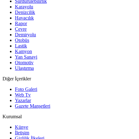
Sürdürülebilirlik
Karayolu
Denizcilik
Havacılık
Rapor
Çevre
Demiryolu
Otobüs
Lastik
Kamyon
Yan Sanayi
Otomotiv
Ulaştırma
Diğer İçerikler
Foto Galeri
Web Tv
Yazarlar
Gazete Manşetleri
Kurumsal
Künye
İletişim
Gizlilik İlkeleri