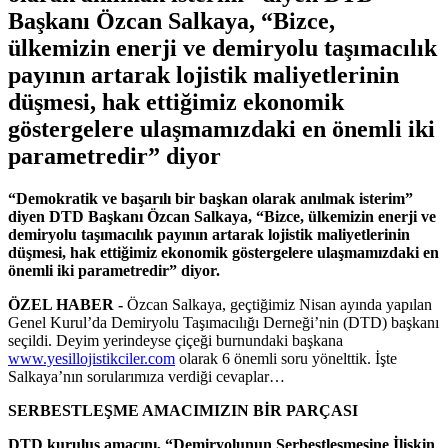
Başkanı Özcan Salkaya, “Bizce,
ülkemizin enerji ve demiryolu taşımacılık
payının artarak lojistik maliyetlerinin
düşmesi, hak ettiğimiz ekonomik
göstergelere ulaşmamızdaki en önemli iki
parametredir” diyor
“Demokratik ve başarılı bir başkan olarak anılmak isterim”
diyen DTD Başkanı Özcan Salkaya, “Bizce, ülkemizin enerji ve
demiryolu taşımacılık payının artarak lojistik maliyetlerinin
düşmesi, hak ettiğimiz ekonomik göstergelere ulaşmamızdaki en
önemli iki parametredir” diyor.
ÖZEL HABER -
Özcan Salkaya, geçtiğimiz Nisan ayında yapılan
Genel Kurul’da Demiryolu Taşımacılığı Derneği’nin (DTD) başkanı
seçildi. Deyim yerindeyse çiçeği burnundaki başkana
www.yesillojistikciler.com
olarak 6 önemli soru yönelttik. İşte
Salkaya’nın sorularımıza verdiği cevaplar…
SERBESTLEŞME AMACIMIZIN BİR PARÇASI
DTD kuruluş amacını, “Demiryolunun Serbestleşmesine İlişkin