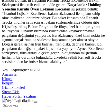
İstanbul Lojistik’in araçlarını Renault Trucks Excellence Bakım
Sözleşmesi ile tercih ettiklerini dile getiren
Koçaslanlar Holding
Yönetim Kurulu Üyesi Lokman Koçaslan
şu şekilde belirtti;
“İstanbul Lojistik, Excellence bakım sözleşmesi ile toplam sahip
olma maliyetini optimize ediyor. Bu paket kapsamında Renault
Trucks’ın diğer satış sonrası bakım sözleşmelerinde olduğu gibi
Kişiselleştirilmiş Bakım Programı ile filoya özel bakım programı
belirliyoruz. Onarım kısmında kullanıcıdan kaynaklanmayan
parçaların değişimini yapıyoruz. Bu sözleşmeyi özel kılan nokta ise
aşınma parçalarının da sözleşme kapsamında yer alması oluyor.
Doğası gereği aşınan fren balatası, fren diski, debriyaj baskısı gibi
parçaların da değişimi paket kapsamda yapılıyor. Ayrıca Excellence
sözleşmesi, uluslararası ölçekte geçerli olduğundan müşterimiz,
herhangi bir durumda bulunduğu ülkedeki yetkili Renault Trucks
servislerinden kesintisiz hizmet alabiliyor.”
Yeşil Lojistikçiler © 2020
Anasayfa
Künye
İletişim
Gizlilik İlkeleri
Sitene Ekle
Haber Portalı Yazılımı