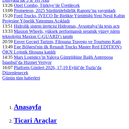
Dünyada İlk 3’te Yer Aldı
13:26
Opel Combo, Türkiye’de Üretilecek
13:09
Prometeon, 2025 Sürdürülebilirlik Raporu’nu yayımladı
15:20
Ford Trucks, IVECO İle Birlikte Yürüttüğü Yeni Nesil Kabin
Projesine Yönelik Yatırımını Açıkladı
13:51
Hidrolik sistem üreticisi Hidromas, Avustralya’da tesis açtı
13:33
Maxion Wheels, yüksek performanslı seramik yüzey işlem
teknolojisi Maxion C-GUARD’ı tanıttı
20:59
Enver Geçgel Turizm, Filosuna Travego ve Tourismo Kattı
13:49
Ege Bölgesi'nin ilk Renault Trucks Master Red EDITION'ı
ÖKN Lojistik filosuna katıldı
14:35
Mars Logistics’in Yalova Gümrüğüne Bağlı Antreposu
İstanbul’da Hizmet Veriyor
16:07
Platform Günleri 2026, 17-19 Eylül’de Tuzla’da
Düzenlenecek
Günün tüm
haberleri
Anasayfa
Ticari Araçlar