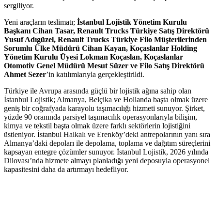
sergiliyor.
Yeni araçların teslimatı;
İstanbul Lojistik Yönetim Kurulu
Başkanı Cihan Tasar, Renault Trucks Türkiye Satış Direktörü
Yusuf Adıgüzel, Renault Trucks Türkiye Filo Müşterilerinden
Sorumlu Ülke Müdürü Cihan Kayan, Koçaslanlar Holding
Yönetim Kurulu Üyesi Lokman Koçaslan, Koçaslanlar
Otomotiv Genel Müdürü Mesut Süzer ve Filo Satış Direktörü
Ahmet Sezer
’in katılımlarıyla gerçekleştirildi.
Türkiye ile Avrupa arasında güçlü bir lojistik ağına sahip olan
İstanbul Lojistik; Almanya, Belçika ve Hollanda başta olmak üzere
geniş bir coğrafyada karayolu taşımacılığı hizmeti sunuyor. Şirket,
yüzde 90 oranında parsiyel taşımacılık operasyonlarıyla bilişim,
kimya ve tekstil başta olmak üzere farklı sektörlerin lojistiğini
üstleniyor. İstanbul Halkalı ve Erenköy’deki antrepolarının yanı sıra
Almanya’daki depoları ile depolama, toplama ve dağıtım süreçlerini
kapsayan entegre çözümler sunuyor. İstanbul Lojistik, 2026 yılında
Dilovası’nda hizmete almayı planladığı yeni deposuyla operasyonel
kapasitesini daha da artırmayı hedefliyor.