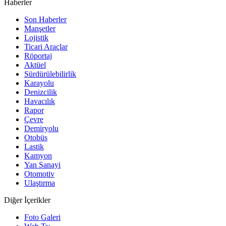
Haberler
Son Haberler
Manşetler
Lojistik
Ticari Araçlar
Röportaj
Aktüel
Sürdürülebilirlik
Karayolu
Denizcilik
Havacılık
Rapor
Çevre
Demiryolu
Otobüs
Lastik
Kamyon
Yan Sanayi
Otomotiv
Ulaştırma
Diğer İçerikler
Foto Galeri