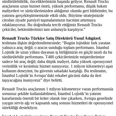
sürdürülebilirlik, önceliklerimizin başında geliyor. Renault Trucks
araçlarının uzun hizmet ömrü, yüksek performansı, düşük bakım
maliyetleri ve sürücülerimizden aldığımız olumlu geri bildirimler, bu
yatırımı gerçekleştirmemizde etkili oldu. Büyüme stratejimizde
cirodan ziyade parsiyel taşımalarımızın hacmini artırmaya
odaklanıyoruz. Bu doğrultuda tercih ettiğimiz Renault Trucks
çekiciler, beklentilerimizi tam anlamıyla karşılıyor.”
Renault Trucks Türkiye Satış Direktörü Yusuf Adıgüzel
,
teslimata ilişkin değerlendirmesinde; “Bugün lojistikte fark yaratan
yalnızca araç değil; o aracın sunduğu toplam performans. İstanbul
Lojistik ile uzun yıllara dayanan iş birliğimizin en güçlü tarafı da bu
sürdürülebilir performans. T480 çekicilerimizle müşterilerimize
sadece bir araç değil; daha düşük maliyet, daha yüksek operasyonel
verimlilik ve kesintisiz hizmet sunuyoruz. 1 milyon kilometreyi aşan
kullanım deneyimi, bu güvenin sahadaki karşılığı. Bu teslimatın,
İstanbul Lojistik’in Avrupa’daki rekabet gücünü daha da ileri
taşıyacağına inanıyoruz” diye belirtti.
Renault Trucks araçlarının 1 milyon kilometreye varan performansla
sorunsuz şekilde kullanılabilmesi, İstanbul Lojistik’in yatırım
kararlarında önemli bir kriter olarak öne çıkarken, Avrupa genelinde
yaygın servis ağı ve kapsamlı satış sonrası hizmetleri de operasyonel
sürekliliği destekliyor.