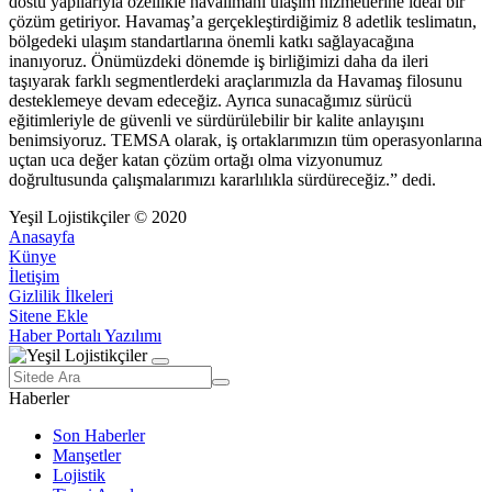
dostu yapılarıyla özellikle havalimanı ulaşım hizmetlerine ideal bir
çözüm getiriyor. Havamaş’a gerçekleştirdiğimiz 8 adetlik teslimatın,
bölgedeki ulaşım standartlarına önemli katkı sağlayacağına
inanıyoruz. Önümüzdeki dönemde iş birliğimizi daha da ileri
taşıyarak farklı segmentlerdeki araçlarımızla da Havamaş filosunu
desteklemeye devam edeceğiz. Ayrıca sunacağımız sürücü
eğitimleriyle de güvenli ve sürdürülebilir bir kalite anlayışını
benimsiyoruz. TEMSA olarak, iş ortaklarımızın tüm operasyonlarına
uçtan uca değer katan çözüm ortağı olma vizyonumuz
doğrultusunda çalışmalarımızı kararlılıkla sürdüreceğiz.” dedi.
Yeşil Lojistikçiler © 2020
Anasayfa
Künye
İletişim
Gizlilik İlkeleri
Sitene Ekle
Haber Portalı Yazılımı
Haberler
Son Haberler
Manşetler
Lojistik