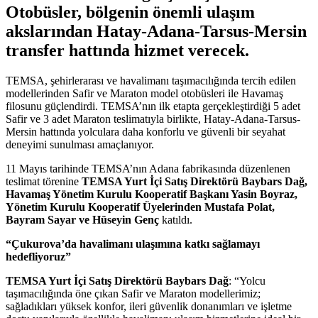
Otobüsler, bölgenin önemli ulaşım
akslarından Hatay-Adana-Tarsus-Mersin
transfer hattında hizmet verecek.
TEMSA, şehirlerarası ve havalimanı taşımacılığında tercih edilen
modellerinden Safir ve Maraton model otobüsleri ile Havamaş
filosunu güçlendirdi. TEMSA’nın ilk etapta gerçekleştirdiği 5 adet
Safir ve 3 adet Maraton teslimatıyla birlikte, Hatay-Adana-Tarsus-
Mersin hattında yolculara daha konforlu ve güvenli bir seyahat
deneyimi sunulması amaçlanıyor.
11 Mayıs tarihinde TEMSA’nın Adana fabrikasında düzenlenen
teslimat törenine
TEMSA Yurt İçi Satış Direktörü Baybars Dağ,
Havamaş Yönetim Kurulu Kooperatif Başkanı Yasin Boyraz,
Yönetim Kurulu Kooperatif Üyelerinden Mustafa Polat,
Bayram Sayar ve Hüseyin Genç
katıldı.
“Çukurova’da havalimanı ulaşımına katkı sağlamayı
hedefliyoruz”
TEMSA Yurt İçi Satış Direktörü Baybars Dağ
: “Yolcu
taşımacılığında öne çıkan Safir ve Maraton modellerimiz;
sağladıkları yüksek konfor, ileri güvenlik donanımları ve işletme