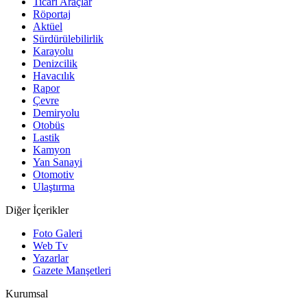
Ticari Araçlar
Röportaj
Aktüel
Sürdürülebilirlik
Karayolu
Denizcilik
Havacılık
Rapor
Çevre
Demiryolu
Otobüs
Lastik
Kamyon
Yan Sanayi
Otomotiv
Ulaştırma
Diğer İçerikler
Foto Galeri
Web Tv
Yazarlar
Gazete Manşetleri
Kurumsal