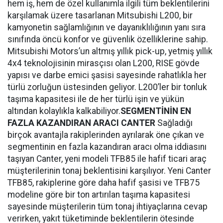
hem iş, hem de özel kullanımla ilgili tüm beklentilerini
karşılamak üzere tasarlanan Mitsubishi L200, bir
kamyonetin sağlamlığının ve dayanıklılığının yanı sıra
sınıfında öncü konfor ve güvenlik özelliklerine sahip.
Mitsubishi Motors’un altmış yıllık pick-up, yetmiş yıllık
4x4 teknolojisinin mirasçısı olan L200, RISE gövde
yapısı ve darbe emici şasisi sayesinde rahatlıkla her
türlü zorluğun üstesinden geliyor. L200’ler bir tonluk
taşıma kapasitesi ile de her türlü işin ve yükün
altından kolaylıkla kalkabiliyor.
SEGMENTİNİN EN
FAZLA KAZANDIRAN ARACI CANTER
Sağladığı
birçok avantajla rakiplerinden ayrılarak öne çıkan ve
segmentinin en fazla kazandıran aracı olma iddiasını
taşıyan Canter, yeni modeli TFB85 ile hafif ticari araç
müşterilerinin tonaj beklentisini karşılıyor. Yeni Canter
TFB85, rakiplerine göre daha hafif şasisi ve TFB75
modeline göre bir ton artırılan taşıma kapasitesi
sayesinde müşterilerin tüm tonaj ihtiyaçlarına cevap
verirken, yakıt tüketiminde beklentilerin ötesinde