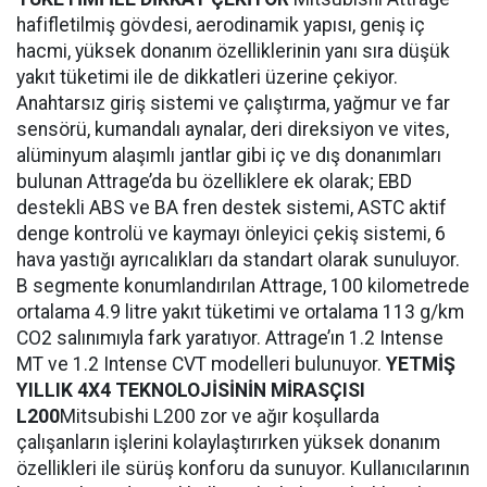
hafifletilmiş gövdesi, aerodinamik yapısı, geniş iç
hacmi, yüksek donanım özelliklerinin yanı sıra düşük
yakıt tüketimi ile de dikkatleri üzerine çekiyor.
Anahtarsız giriş sistemi ve çalıştırma, yağmur ve far
sensörü, kumandalı aynalar, deri direksiyon ve vites,
alüminyum alaşımlı jantlar gibi iç ve dış donanımları
bulunan Attrage’da bu özelliklere ek olarak; EBD
destekli ABS ve BA fren destek sistemi, ASTC aktif
denge kontrolü ve kaymayı önleyici çekiş sistemi, 6
hava yastığı ayrıcalıkları da standart olarak sunuluyor.
B segmente konumlandırılan Attrage, 100 kilometrede
ortalama 4.9 litre yakıt tüketimi ve ortalama 113 g/km
CO2 salınımıyla fark yaratıyor. Attrage’ın 1.2 Intense
MT ve 1.2 Intense CVT modelleri bulunuyor.
YETMİŞ
YILLIK 4X4 TEKNOLOJİSİNİN MİRASÇISI
L200
Mitsubishi L200 zor ve ağır koşullarda
çalışanların işlerini kolaylaştırırken yüksek donanım
özellikleri ile sürüş konforu da sunuyor. Kullanıcılarının