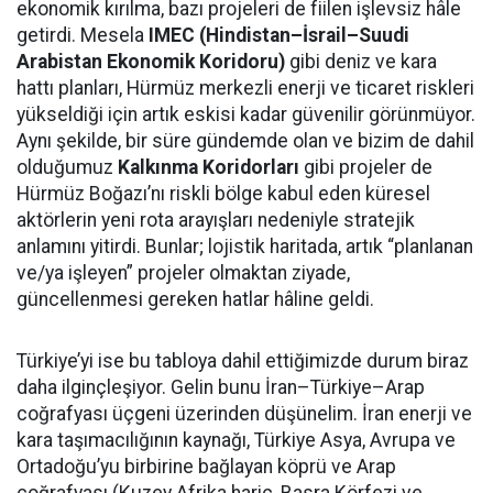
ekonomik kırılma, bazı projeleri de fiilen işlevsiz hâle
getirdi. Mesela
IMEC (Hindistan–İsrail–Suudi
Arabistan Ekonomik Koridoru)
gibi deniz ve kara
hattı planları, Hürmüz merkezli enerji ve ticaret riskleri
yükseldiği için artık eskisi kadar güvenilir görünmüyor.
Aynı şekilde, bir süre gündemde olan ve bizim de dahil
olduğumuz
Kalkınma Koridorları
gibi projeler de
Hürmüz Boğazı’nı riskli bölge kabul eden küresel
aktörlerin yeni rota arayışları nedeniyle stratejik
anlamını yitirdi. Bunlar; lojistik haritada, artık “planlanan
ve/ya işleyen” projeler olmaktan ziyade,
güncellenmesi gereken hatlar hâline geldi.
Türkiye’yi ise bu tabloya dahil ettiğimizde durum biraz
daha ilginçleşiyor. Gelin bunu İran–Türkiye–Arap
coğrafyası üçgeni üzerinden düşünelim. İran enerji ve
kara taşımacılığının kaynağı, Türkiye Asya, Avrupa ve
Ortadoğu’yu birbirine bağlayan köprü ve Arap