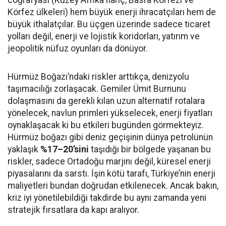
coğrafyası (Kuzey Afrika hariç, Basra Körfezi ve
Körfez ülkeleri) hem büyük enerji ihracatçıları hem de
büyük ithalatçılar. Bu üçgen üzerinde sadece ticaret
yolları değil, enerji ve lojistik koridorları, yatırım ve
jeopolitik nüfuz oyunları da dönüyor.
Hürmüz Boğazı’ndaki riskler arttıkça, denizyolu
taşımacılığı zorlaşacak. Gemiler Ümit Burnunu
dolaşmasını da gerekli kılan uzun alternatif rotalara
yönelecek, navlun primleri yükselecek, enerji fiyatları
oynaklaşacak ki bu etkileri bugünden görmekteyiz.
Hürmüz boğazı gibi deniz geçişinin dünya petrolünün
yaklaşık
%17–20’sini
taşıdığı bir bölgede yaşanan bu
riskler, sadece Ortadoğu marjını değil, küresel enerji
piyasalarını da sarstı. İşin kötü tarafı, Türkiye’nin enerji
maliyetleri bundan doğrudan etkilenecek. Ancak bakın,
kriz iyi yönetilebildiği takdirde bu aynı zamanda yeni
stratejik fırsatlara da kapı aralıyor.