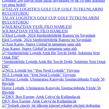
Lojistikte 200 milyar dolar pazar büyüklüğü ve ilk 10 ülke arasında
yer alma hedefi
TALAY LOGISTICS GOLF CUP, GOLF TUTKUNLARINI
BULUŞTURDU
SOLMAZ'DAN YEŞİL FİLO HAMLESİ
Ekol Lojistik, 2024 Sürdürülebilirlik Raporu’nu Yayımladı
Aras Kargo, Starex Global’in tamamını satın aldı
“Sürdürülebilir Lojistik Artık Bir Tercih Değil, Sektörün Yeni Ortak
Dili”
NGL Lojistik’ten “Yeni Nesil Lojistik” Vizyonu
Horoz Lojistik, Uluslararası Karayolu Taşımacılığında Yüzde 56
Büyüdü
DKV Box Europe, Artık Çekya’da Kullanılacak