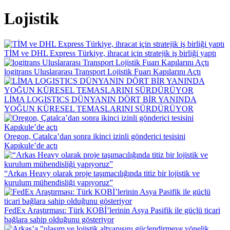
Lojistik
TİM ve DHL Express Türkiye, ihracat için stratejik iş birliği yaptı
logitrans Uluslararası Transport Lojistik Fuarı Kapılarını Açtı
LİMA LOGISTICS DÜNYANIN DÖRT BİR YANINDA
YOĞUN KÜRESEL TEMASLARINI SÜRDÜRÜYOR
Oregon, Çatalca’dan sonra ikinci izinli gönderici tesisini
Kapıkule’de açtı
“Arkas Heavy olarak proje taşımacılığında titiz bir lojistik ve
kurulum mühendisliği yapıyoruz”
FedEx Araştırması: Türk KOBİ’lerinin Asya Pasifik ile güçlü ticari
bağlara sahip olduğunu gösteriyor