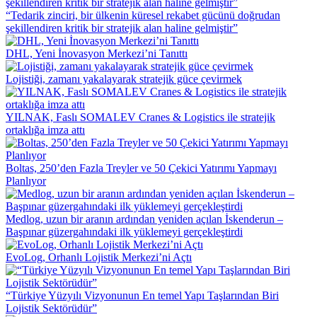
“Tedarik zinciri, bir ülkenin küresel rekabet gücünü doğrudan
şekillendiren kritik bir stratejik alan haline gelmiştir”
DHL, Yeni İnovasyon Merkezi’ni Tanıttı
Lojistiği, zamanı yakalayarak stratejik güce çevirmek
YILNAK, Faslı SOMALEV Cranes & Logistics ile stratejik
ortaklığa imza attı
Boltas, 250’den Fazla Treyler ve 50 Çekici Yatırımı Yapmayı
Planlıyor
Medlog, uzun bir aranın ardından yeniden açılan İskenderun –
Başpınar güzergahındaki ilk yüklemeyi gerçekleştirdi
EvoLog, Orhanlı Lojistik Merkezi’ni Açtı
“Türkiye Yüzyılı Vizyonunun En temel Yapı Taşlarından Biri
Lojistik Sektörüdür”