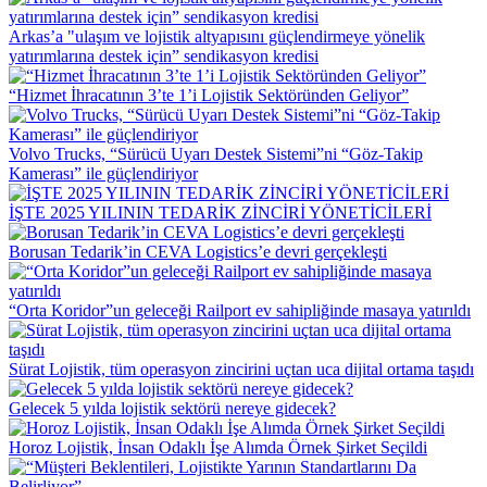
Arkas’a "ulaşım ve lojistik altyapısını güçlendirmeye yönelik
yatırımlarına destek için” sendikasyon kredisi
“Hizmet İhracatının 3’te 1’i Lojistik Sektöründen Geliyor”
Volvo Trucks, “Sürücü Uyarı Destek Sistemi”ni “Göz-Takip
Kamerası” ile güçlendiriyor
İŞTE 2025 YILININ TEDARİK ZİNCİRİ YÖNETİCİLERİ
Borusan Tedarik’in CEVA Logistics’e devri gerçekleşti
“Orta Koridor”un geleceği Railport ev sahipliğinde masaya yatırıldı
Sürat Lojistik, tüm operasyon zincirini uçtan uca dijital ortama taşıdı
Gelecek 5 yılda lojistik sektörü nereye gidecek?
Horoz Lojistik, İnsan Odaklı İşe Alımda Örnek Şirket Seçildi