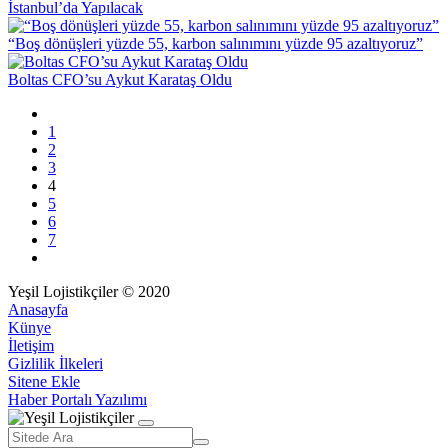
İstanbul’da Yapılacak
“Boş dönüşleri yüzde 55, karbon salınımını yüzde 95 azaltıyoruz”
Boltas CFO’su Aykut Karataş Oldu
1
2
3
4
5
6
7
Yeşil Lojistikçiler © 2020
Anasayfa
Künye
İletişim
Gizlilik İlkeleri
Sitene Ekle
Haber Portalı Yazılımı