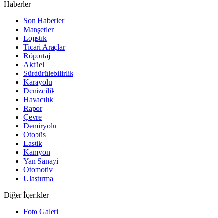
Haberler
Son Haberler
Manşetler
Lojistik
Ticari Araçlar
Röportaj
Aktüel
Sürdürülebilirlik
Karayolu
Denizcilik
Havacılık
Rapor
Çevre
Demiryolu
Otobüs
Lastik
Kamyon
Yan Sanayi
Otomotiv
Ulaştırma
Diğer İçerikler
Foto Galeri