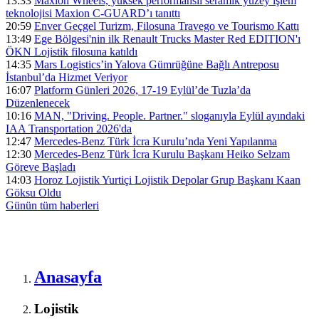
13:33
Maxion Wheels, yüksek performanslı seramik yüzey işlem
teknolojisi Maxion C-GUARD’ı tanıttı
20:59
Enver Geçgel Turizm, Filosuna Travego ve Tourismo Kattı
13:49
Ege Bölgesi'nin ilk Renault Trucks Master Red EDITION'ı
ÖKN Lojistik filosuna katıldı
14:35
Mars Logistics’in Yalova Gümrüğüne Bağlı Antreposu
İstanbul’da Hizmet Veriyor
16:07
Platform Günleri 2026, 17-19 Eylül’de Tuzla’da
Düzenlenecek
10:16
MAN, "Driving. People. Partner." sloganıyla Eylül ayındaki
IAA Transportation 2026'da
12:47
Mercedes-Benz Türk İcra Kurulu’nda Yeni Yapılanma
12:30
Mercedes-Benz Türk İcra Kurulu Başkanı Heiko Selzam
Göreve Başladı
14:03
Horoz Lojistik Yurtiçi Lojistik Depolar Grup Başkanı Kaan
Göksu Oldu
Günün tüm
haberleri
Anasayfa
Lojistik