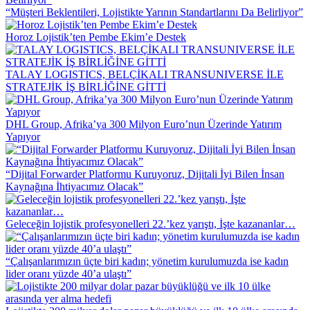
“Müşteri Beklentileri, Lojistikte Yarının Standartlarını Da Belirliyor”
Horoz Lojistik’ten Pembe Ekim’e Destek
TALAY LOGISTICS, BELÇİKALI TRANSUNIVERSE İLE
STRATEJİK İŞ BİRLİĞİNE GİTTİ
DHL Group, Afrika’ya 300 Milyon Euro’nun Üzerinde Yatırım
Yapıyor
“Dijital Forwarder Platformu Kuruyoruz, Dijitali İyi Bilen İnsan
Kaynağına İhtiyacımız Olacak”
Geleceğin lojistik profesyonelleri 22.’kez yarıştı, İşte kazananlar…
“Çalışanlarımızın üçte biri kadın; yönetim kurulumuzda ise kadın
lider oranı yüzde 40’a ulaştı”