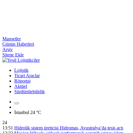
Manşetler
Günün Haberleri
Arşiv
Sitene Ekle
Lojistik
Ticari Araçlar
Röportaj
Aktüel
Sürdürülebilirlik
İstanbul
24 °C
24
13:51
Hidrolik sistem üreticisi Hidromas, Avustralya’da tesis açtı