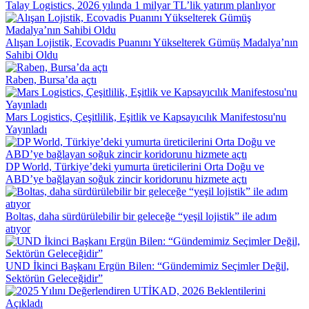
Talay Logistics, 2026 yılında 1 milyar TL’lik yatırım planlıyor
Alışan Lojistik, Ecovadis Puanını Yükselterek Gümüş Madalya’nın
Sahibi Oldu
Raben, Bursa’da açtı
Mars Logistics, Çeşitlilik, Eşitlik ve Kapsayıcılık Manifestosu'nu
Yayınladı
DP World, Türkiye’deki yumurta üreticilerini Orta Doğu ve
ABD’ye bağlayan soğuk zincir koridorunu hizmete açtı
Boltas, daha sürdürülebilir bir geleceğe “yeşil lojistik” ile adım
atıyor
UND İkinci Başkanı Ergün Bilen: “Gündemimiz Seçimler Değil,
Sektörün Geleceğidir”