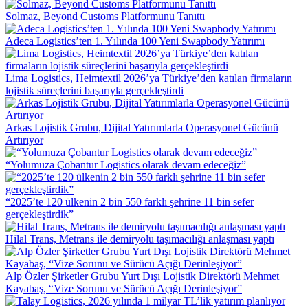
Solmaz, Beyond Customs Platformunu Tanıttı
Adeca Logistics’ten 1. Yılında 100 Yeni Swapbody Yatırımı
Lima Logistics, Heimtextil 2026’ya Türkiye’den katılan firmaların
lojistik süreçlerini başarıyla gerçekleştirdi
Arkas Lojistik Grubu, Dijital Yatırımlarla Operasyonel Gücünü
Artırıyor
“Yolumuza Çobantur Logistics olarak devam edeceğiz”
“2025’te 120 ülkenin 2 bin 550 farklı şehrine 11 bin sefer
gerçekleştirdik”
Hilal Trans, Metrans ile demiryolu taşımacılığı anlaşması yaptı
Alp Özler Şirketler Grubu Yurt Dışı Lojistik Direktörü Mehmet
Kayabaş, “Vize Sorunu ve Sürücü Açığı Derinleşiyor”