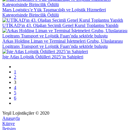
Mars Logistics’e Yük Taşımacılığı ve Lojistik Hizmetleri
Kategorisinde Birincilik Ödülü
UTİKAD'ın 43. Olağan Seçimli Genel Kurul Toplantısı Yapıldı
Arkas Holding Liman ve Terminal İşletmeleri Grubu, Uluslararası
Logitrans Transport ve Lojistik Fuarı’nda sektörle buluştu
İşte Atlas Lojistik Ödülleri 2025’in Sahipleri
1
2
3
4
5
6
Yeşil Lojistikçiler © 2020
Anasayfa
Künye
İletişim