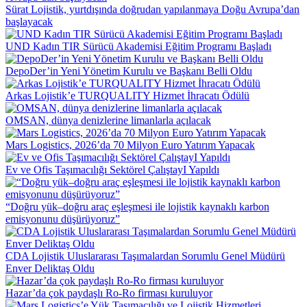
Sürat Lojistik, yurtdışında doğrudan yapılanmaya Doğu Avrupa’dan
başlayacak
UND Kadın TIR Sürücü Akademisi Eğitim Programı Başladı
DepoDer’in Yeni Yönetim Kurulu ve Başkanı Belli Oldu
Arkas Lojistik’e TURQUALITY Hizmet İhracatı Ödülü
OMSAN, dünya denizlerine limanlarla açılacak
Mars Logistics, 2026’da 70 Milyon Euro Yatırım Yapacak
Ev ve Ofis Taşımacılığı Sektörel ÇalıştayI Yapıldı
“Doğru yük–doğru araç eşleşmesi ile lojistik kaynaklı karbon
emisyonunu düşürüyoruz”
CDA Lojistik Uluslararası Taşımalardan Sorumlu Genel Müdürü
Enver Deliktaş Oldu
Hazar’da çok paydaşlı Ro-Ro firması kuruluyor