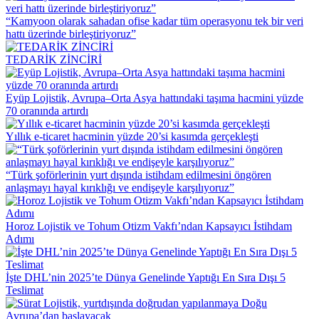
“Kamyoon olarak sahadan ofise kadar tüm operasyonu tek bir veri
hattı üzerinde birleştiriyoruz”
TEDARİK ZİNCİRİ
Eyüp Lojistik, Avrupa–Orta Asya hattındaki taşıma hacmini yüzde
70 oranında artırdı
Yıllık e-ticaret hacminin yüzde 20’si kasımda gerçekleşti
“Türk şoförlerinin yurt dışında istihdam edilmesini öngören
anlaşmayı hayal kırıklığı ve endişeyle karşılıyoruz”
Horoz Lojistik ve Tohum Otizm Vakfı’ndan Kapsayıcı İstihdam
Adımı
İşte DHL’nin 2025’te Dünya Genelinde Yaptığı En Sıra Dışı 5
Teslimat