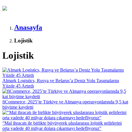
Anasayfa
Lojistik
Lojistik
Almark Logistics, Rusya ve Belarus’a Deniz Yolu Taşımalarını
Yüzde 45 Artırdı
fiCommerce, 2025’te Türkiye ve Almanya operasyonlarında 9,5 kat
büyüme kaydetti
“Mal ihracatı ile birlikte büyüyerek uluslararası lojistik gelirlerini
orta vadede 40 milyar dolara çıkarmayı hedefliyoruz”