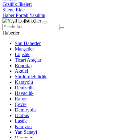
Gizlilik İlkeleri
Sitene Ekle
Haber Portalı Yazılımı
Haberler
Son Haberler
Manşetler
Lojistik
Ticari Araçlar
Röportaj
Aktüel
Sürdürülebilirlik
Karayolu
Denizcilik
Havacılık
Rapor
Çevre
Demiryolu
Otobüs
Lastik
Kamyon
Yan Sanayi
Otomotiv