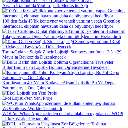
Arvato İstanbul’da Yeni Lojistik Merkezini Açtı
100’den fazla 45’lik konteyner ve tenteli yatırımı yapan Greenlog
Intermodal, ekipman havuzunu daha da büyütmeyi hedefliyor
Talay Customs, Dijital Yatırımıyla Gümrük İşlemlerini Hızlandırdı
Tarım-Gıda ve Soğuk Zincir Lojistiği Sempozyumu’nun 13.’sü 29
Mayıs’ta Beykoz’da Düzenlenecek
Billur Barlın’dan Lojistik Bölümü Öğrencilerine Tavsiyeler
Kuruluşunun 40. Yılını Kutlayan Alışan Lojistik, Bu Yıl Depo
Yatırımlarıyla Öne Çıkıyor
Ekol Lojistik’ten Yeni Proje
WOP’un WhatsApp üzerinden de kullanılabilen uygulaması WOPi
ilk kez Worldef’te tanıtıldı