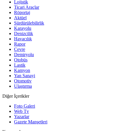
Lojistik
Ticari Araçlar
Röportaj
Aktüel
Sürdürülebilirlik
Karayolu
Denizcilik
Havacılık
Rapor
Çevre
Demiryolu
Otobüs
Lastik
Kamyon
Yan Sanayi
Otomotiv
Ulaştırma
Diğer İçerikler
Foto Galeri
Web Tv
Yazarlar
Gazete Manşetleri