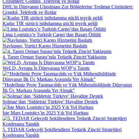
DHL'in Dünyanın Ulaşılması Zor Bölgelerine Teslimat Çözümleri:
Gondol, Teleferik ve Botlar
Kadın TIR sürücü istihdamına güçlü teşvik geldi
Lima Logistics’e Turkish Cargo’dan Başarı Ödülü
Navlungo, Yurtiçi Kargo Hizmetini Başlattı
4. Tarım Orman Şurası’nda Tedarik Zinciri Yaklaşımı
WeLD, Avrupa İş Dünyasına WOP’u Tanıttı
“Hedefimiz Proje Taşımacılığı ve Yük Mühendisliğinde Dünyanın
İlk Üç Markası Arasında Yer Almak”
Solmaz’dan ‘Şiddetsiz Türkiye’ Hayaline Destek
İşte Mars Logistics’in 2025 Yılı Yol Haritası
5. TEDAR Geleceği Şekillendiren Tedarik Zinciri Stratejileri
Konferansı Yapıldı