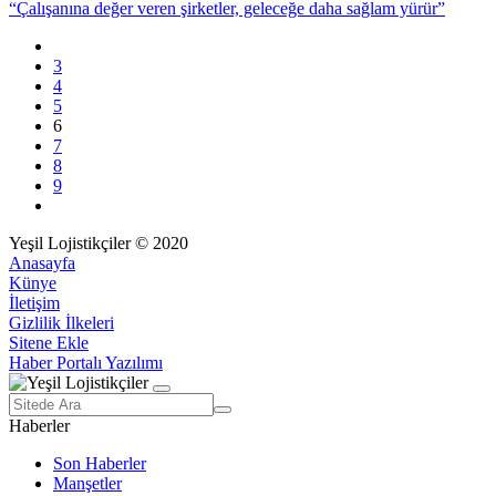
“Çalışanına değer veren şirketler, geleceğe daha sağlam yürür”
3
4
5
6
7
8
9
Yeşil Lojistikçiler © 2020
Anasayfa
Künye
İletişim
Gizlilik İlkeleri
Sitene Ekle
Haber Portalı Yazılımı
Haberler
Son Haberler
Manşetler