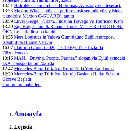
Projesine Yönelik Yatırımını Açıkladı
13:51
Hidrolik sistem üreticisi Hidromas, Avustralya’da tesis açtı
13:33
Maxion Wheels, yüksek performanslı seramik yüzey işlem
teknolojisi Maxion C-GUARD’ı tanıttı
20:59
Enver Geçgel Turizm, Filosuna Travego ve Tourismo Kattı
13:49
Ege Bölgesi'nin ilk Renault Trucks Master Red EDITION'ı
ÖKN Lojistik filosuna katıldı
14:35
Mars Logistics’in Yalova Gümrüğüne Bağlı Antreposu
İstanbul’da Hizmet Veriyor
16:07
Platform Günleri 2026, 17-19 Eylül’de Tuzla’da
Düzenlenecek
10:16
MAN, "Driving. People. Partner." sloganıyla Eylül ayındaki
IAA Transportation 2026'da
12:47
Mercedes-Benz Türk İcra Kurulu’nda Yeni Yapılanma
12:30
Mercedes-Benz Türk İcra Kurulu Başkanı Heiko Selzam
Göreve Başladı
Günün tüm
haberleri
Anasayfa
Lojistik