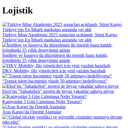
Lojistik
Türkiye İtibar Akademisi 2025 sonuçları açıklandı, Sürat Kargo,
Türkiye’nin En İtibarlı markaları arasında yer aldı
İngiltere ve İspanya’da düzenlenen iki önemli fuara katıldı,
lojistikteki 35 yıllık deneyimini anlattı
DKV Mobility, filo yöneticileri için yeni yazılım hazırladı
“Transit işlem hacmimizi yüzde 50 artırmayı hedefliyoruz”
Ekol’ün "SahadaSen" projesi ile beyaz yakalılar sahaya iniyor
Kamyonlar 5 Gün Çalışmasa Neler Yaşanır?
Aras Kargo’da Önemli Atamalar
“Global ölçekte yenilikçi ve güvenilir çözümler sunmaya devam