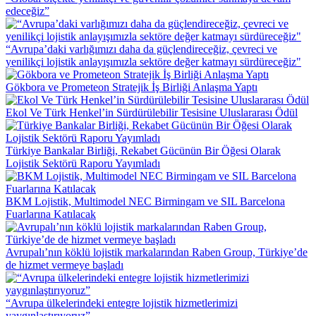
edeceğiz”
“Avrupa’daki varlığımızı daha da güçlendireceğiz, çevreci ve
yenilikçi lojistik anlayışımızla sektöre değer katmayı sürdüreceğiz"
Gökbora ve Prometeon Stratejik İş Birliği Anlaşma Yaptı
Ekol Ve Türk Henkel’in Sürdürülebilir Tesisine Uluslararası Ödül
Türkiye Bankalar Birliği, Rekabet Gücünün Bir Öğesi Olarak
Lojistik Sektörü Raporu Yayımladı
BKM Lojistik, Multimodel NEC Birmingam ve SIL Barcelona
Fuarlarına Katılacak
Avrupalı’nın köklü lojistik markalarından Raben Group, Türkiye’de
de hizmet vermeye başladı
“Avrupa ülkelerindeki entegre lojistik hizmetlerimizi
yaygınlaştırıyoruz”