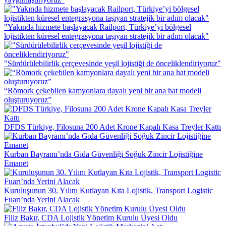
"Yakında hizmete başlayacak Railport, Türkiye’yi bölgesel
lojistikten küresel entegrasyona taşıyan stratejik bir adım olacak"
"Sürdürülebilirlik çerçevesinde yeşil lojistiği de önceliklendiriyoruz"
“Römork çekebilen kamyonlara dayalı yeni bir ana hat modeli
oluşturuyoruz”
DFDS Türkiye, Filosuna 200 Adet Krone Kapalı Kasa Treyler Kattı
Kurban Bayramı’nda Gıda Güvenliği Soğuk Zincir Lojistiğine
Emanet
Kuruluşunun 30. Yılını Kutlayan Kıta Lojistik, Transport Logistic
Fuarı’nda Yerini Alacak
Filiz Bakır, CDA Lojistik Yönetim Kurulu Üyesi Oldu