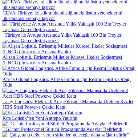
CEVA Türkiye, lojistik mühendisliğindeki üstün yeteneklerini
uluslararası arenaya taşıyor
"Türkiye ile Avrupa Arasında Yıllık Yaklaşık 100 Bin Treyler
Taşıması Gerçekleştiriyoruz”
Alışan Lojistik, Birleşmiş Milletler Küresel İlkeler Sözleşmesi
(UNCG) İmzacıları Arasına Katıldı
Africa Global Logistics, Afrika Futbolu için Resmi Lojistik Ortağı
Oldu
Talay Logistics, Elektrikli Araç Filosuna Manisa’da Üretilen 3 Adet
HBS Steel Power-e Çekici Kattı
Kıta Lojistik’ten Yeni Antrepo Yatırımı
TGL’nin Profesyonel Sürücü Programında Adaylar Belirlendi