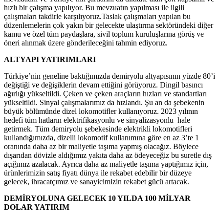
hızlı bir çalışma yapılıyor. Bu mevzuatın yapılması ile ilgili
çalışmaları takdirle karşılıyoruz.Taslak çalışmaları yapılan bu
düzenlemelerin çok yakın bir gelecekte ulaştırma sektöründeki diğer
kamu ve özel tüm paydaşlara, sivil toplum kuruluşlarına görüş ve
öneri alınmak üzere gönderileceğini tahmin ediyoruz.
ALTYAPI YATIRIMLARI
Türkiye’nin geneline baktığımızda demiryolu altyapısının yüzde 80’i
değiştiği ve değişiklerin devam ettiğini görüyoruz. Dingil basıncı
ağırlığı yükseltildi. Çeken ve çeken araçların hızları ve standartları
yükseltildi. Sinyal çalışmalarımız da hızlandı. Şu an da şebekenin
büyük bölümünde dizel lokomotifler kullanıyoruz. 2023 yılının
hedefi tüm hatların elektrifikasyonlu ve sinyalizasyonlu hale
getirmek. Tüm demiryolu şebekesinde elektrikli lokomotifleri
kullandığımızda, dizelli lokomotif kullanımına göre en az 3’te 1
oranında daha az bir maliyetle taşıma yapmış olacağız. Böylece
dışarıdan dövizle aldığımız yakıta daha az ödeyeceğiz bu suretle dış
açığımız azalacak. Ayrıca daha az maliyetle taşıma yaptığımız için,
ürünlerimizin satış fiyatı dünya ile rekabet edebilir bir düzeye
gelecek, ihracatçımız ve sanayicimizin rekabet gücü artacak.
DEMİRYOLUNA GELECEK 10 YILDA 100 MİLYAR
DOLAR YATIRIM