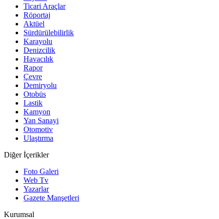
Ticari Araçlar
Röportaj
Aktüel
Sürdürülebilirlik
Karayolu
Denizcilik
Havacılık
Rapor
Çevre
Demiryolu
Otobüs
Lastik
Kamyon
Yan Sanayi
Otomotiv
Ulaştırma
Diğer İçerikler
Foto Galeri
Web Tv
Yazarlar
Gazete Manşetleri
Kurumsal