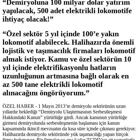
“Demiryoluna 100 milyar dolar yatırım
yapılacak, 500 adet elektrikli lokomotife
ihtiyaç olacak!”
“Özel sektör 5 yıl içinde 100’e yakın
lokomotif alabilecek. Halihazırda önemli
lojistik ve taşımacılık firmaları lokomotif
almak istiyor. Kamu ve özel sektörün 10
yıl içinde elektrifikasyonlu hatların
uzunluğunun artmasına bağlı olarak en
az 500 tane elektrikli lokomotif
alınacağını öngörüyorum.”
ÖZEL HABER - 1 Mayıs 2013’te demiryolu sektörünün uzun
yıllardır beklediği “Demiryolu Ulaştırmasının Serbestleşmesi
Hakkındaki Kanun” yürürlüğe girdi. Ancak kanunun yürürlüğe
girmesi demiryolunda serbestleşmenin başlaması için kanun
kapsamında ikincil mevzuatın da kısa süre içinde çıkması gerekiyor.
Halihazırda demiryolu sektöründe yük taşımacılığı yapan birçok
firma bulunuyor. Bir firmalar şu ana kadar TCDD’ye ait vagonlarla