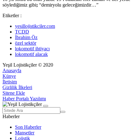
söylediğimiz gibi
;
“demiryolu geleceğimizdir…”
Etiketler :
yesillojistikciler.com
TCDD
İbrahim Öz
özel sektör
lokomotif ihtiyacı
lokomotif alacak
Yeşil Lojistikçiler © 2020
Anasayfa
Künye
İletişim
Gizlilik İlkeleri
Sitene Ekle
Haber Portalı Yazılımı
Haberler
Son Haberler
Manşetler
Lojistik