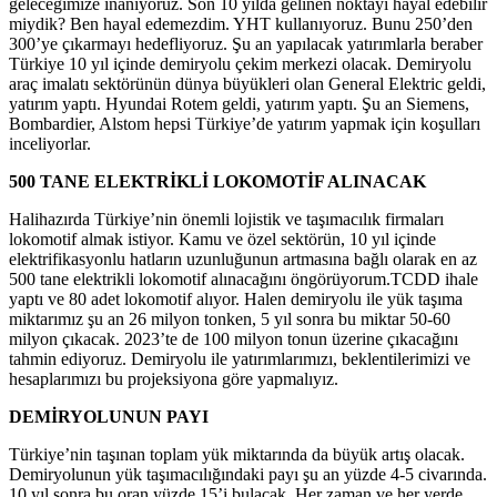
geleceğimize inanıyoruz. Son 10 yılda gelinen noktayı hayal edebilir
miydik? Ben hayal edemezdim. YHT kullanıyoruz. Bunu 250’den
300’ye çıkarmayı hedefliyoruz. Şu an yapılacak yatırımlarla beraber
Türkiye 10 yıl içinde demiryolu çekim merkezi olacak. Demiryolu
araç imalatı sektörünün dünya büyükleri olan General Elektric geldi,
yatırım yaptı. Hyundai Rotem geldi, yatırım yaptı. Şu an Siemens,
Bombardier, Alstom hepsi Türkiye’de yatırım yapmak için koşulları
inceliyorlar.
500 TANE ELEKTRİKLİ LOKOMOTİF ALINACAK
Halihazırda Türkiye’nin önemli lojistik ve taşımacılık firmaları
lokomotif almak istiyor. Kamu ve özel sektörün, 10 yıl içinde
elektrifikasyonlu hatların uzunluğunun artmasına bağlı olarak en az
500 tane elektrikli lokomotif alınacağını öngörüyorum.TCDD ihale
yaptı ve 80 adet lokomotif alıyor. Halen demiryolu ile yük taşıma
miktarımız şu an 26 milyon tonken, 5 yıl sonra bu miktar 50-60
milyon çıkacak. 2023’te de 100 milyon tonun üzerine çıkacağını
tahmin ediyoruz. Demiryolu ile yatırımlarımızı, beklentilerimizi ve
hesaplarımızı bu projeksiyona göre yapmalıyız.
DEMİRYOLUNUN PAYI
Türkiye’nin taşınan toplam yük miktarında da büyük artış olacak.
Demiryolunun yük taşımacılığındaki payı şu an yüzde 4-5 civarında.
10 yıl sonra bu oran yüzde 15’i bulacak. Her zaman ve her yerde