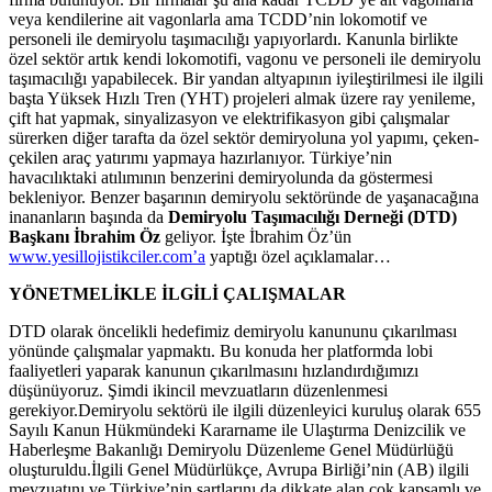
veya kendilerine ait vagonlarla ama TCDD’nin lokomotif ve
personeli ile demiryolu taşımacılığı yapıyorlardı. Kanunla birlikte
özel sektör artık kendi lokomotifi, vagonu ve personeli ile demiryolu
taşımacılığı yapabilecek. Bir yandan altyapının iyileştirilmesi ile ilgili
başta Yüksek Hızlı Tren (YHT) projeleri almak üzere ray yenileme,
çift hat yapmak, sinyalizasyon ve elektrifikasyon gibi çalışmalar
sürerken diğer tarafta da özel sektör demiryoluna yol yapımı, çeken-
çekilen araç yatırımı yapmaya hazırlanıyor. Türkiye’nin
havacılıktaki atılımının benzerini demiryolunda da göstermesi
bekleniyor. Benzer başarının demiryolu sektöründe de yaşanacağına
inananların başında da
Demiryolu Taşımacılığı Derneği (DTD)
Başkanı İbrahim Öz
geliyor. İşte İbrahim Öz’ün
www.yesillojistikciler.com’a
yaptığı özel açıklamalar…
YÖNETMELİKLE İLGİLİ ÇALIŞMALAR
DTD olarak öncelikli hedefimiz demiryolu kanununu çıkarılması
yönünde çalışmalar yapmaktı. Bu konuda her platformda lobi
faaliyetleri yaparak kanunun çıkarılmasını hızlandırdığımızı
düşünüyoruz. Şimdi ikincil mevzuatların düzenlenmesi
gerekiyor.Demiryolu sektörü ile ilgili düzenleyici kuruluş olarak 655
Sayılı Kanun Hükmündeki Kararname ile Ulaştırma Denizcilik ve
Haberleşme Bakanlığı Demiryolu Düzenleme Genel Müdürlüğü
oluşturuldu.İlgili Genel Müdürlükçe, Avrupa Birliği’nin (AB) ilgili
mevzuatını ve Türkiye’nin şartlarını da dikkate alan çok kapsamlı ve