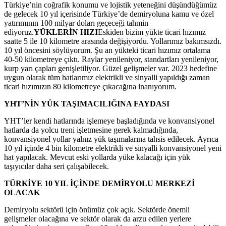
Türkiye’nin coğrafik konumu ve lojistik yeteneğini düşündüğümüz
de gelecek 10 yıl içerisinde Türkiye’de demiryoluna kamu ve özel
yatırımının 100 milyar doları geçeceği tahmin
ediyoruz.
YÜKLERİN HIZI
Eskiden bizim yükte ticari hızımız
saatte 5 ile 10 kilometre arasında değişiyordu. Yollarımız bakımsızdı.
10 yıl öncesini söylüyorum. Şu an yükteki ticari hızımız ortalama
40-50 kilometreye çıktı. Raylar yenileniyor, standartları yenileniyor,
kurp yarı çapları genişletiliyor. Güzel gelişmeler var. 2023 hedefine
uygun olarak tüm hatlarımız elektrikli ve sinyalli yapıldığı zaman
ticari hızımızın 80 kilometreye çıkacağına inanıyorum.
YHT’NİN YÜK TAŞIMACILIĞINA FAYDASI
YHT’ler kendi hatlarında işlemeye başladığında ve konvansiyonel
hatlarda da yolcu treni işletmesine gerek kalmadığında,
konvansiyonel yollar yalnız yük taşımalarına tahsis edilecek. Ayrıca
10 yıl içinde 4 bin kilometre elektrikli ve sinyalli konvansiyonel yeni
hat yapılacak. Mevcut eski yollarda yüke kalacağı için yük
taşıyıcılar daha seri çalışabilecek.
TÜRKİYE 10 YIL İÇİNDE DEMİRYOLU MERKEZİ
OLACAK
Demiryolu sektörü için önümüz çok açık. Sektörde önemli
gelişmeler olacağına ve sektör olarak da arzu edilen yerlere