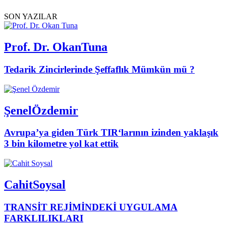
SON YAZILAR
Prof. Dr. Okan
Tuna
Tedarik Zincirlerinde Şeffaflık Mümkün mü ?
Şenel
Özdemir
Avrupa’ya giden Türk TIR‘larının izinden yaklaşık
3 bin kilometre yol kat ettik
Cahit
Soysal
TRANSİT REJİMİNDEKİ UYGULAMA
FARKLILIKLARI